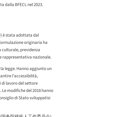
ta dalla BFECL nel 2023.
D
) è stata adottata dal
formulazione originaria ha
ta culturale, previdenza
ne rappresentativa nazionale.
e la legge. Hanno aggiunto un
antire l'accessibilità,
 di lavoro del settore
L. Le modifiche del 2018 hanno
nsiglio di Stato sviluppatisi
(
国务院残疾人工作委员会
),