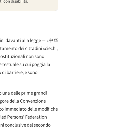
i con disabilità.
dini davanti alla legge —
«中华
entamento dei cittadini «ciechi,
 costituzionali non sono
 testuale su cui poggia la
 di barriere, e sono
o una delle prime grandi
vigore della Convenzione
itico immediato delle modifiche
abled Persons' Federation
oni conclusive del secondo