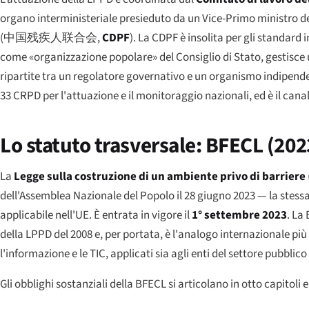
organo interministeriale presieduto da un Vice-Primo ministro de
(
中国残疾人联合会
,
CDPF
). La CDPF è insolita per gli standard 
come «organizzazione popolare» del Consiglio di Stato, gestisce u
ripartite tra un regolatore governativo e un organismo indipenden
33 CRPD per l'attuazione e il monitoraggio nazionali, ed è il canale 
Lo statuto trasversale: BFECL (202
La
Legge sulla costruzione di un ambiente privo di barriere
dell'Assemblea Nazionale del Popolo il 28 giugno 2023 — la stessa
applicabile nell'UE. È entrata in vigore il
1° settembre 2023
. La
della LPPD del 2008 e, per portata, è l'analogo internazionale più v
l'informazione e le TIC, applicati sia agli enti del settore pubblic
Gli obblighi sostanziali della BFECL si articolano in otto capitoli 