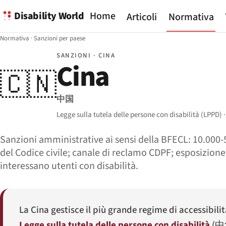
Disability World
Home
Articoli
Normativa
Normativa
·
Sanzioni per paese
SANZIONI · CINA
Cina
🇨🇳
中国
Legge sulla tutela delle persone con disabilità (LPPD) 
Sanzioni amministrative ai sensi della BFECL: 10.000-5
del Codice civile; canale di reclamo CDPF; esposizione 
interessano utenti con disabilità.
La Cina gestisce il più grande regime di accessibili
Legge sulla tutela delle persone con disabilità
(
中