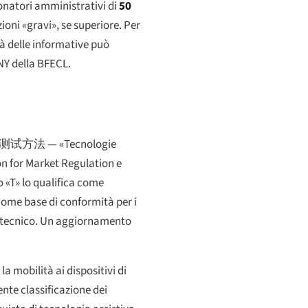
ionatori amministrativi di
50
zioni «gravi», se superiore. Per
tà delle informative può
NY della BFECL.
与测试方法
— «Tecnologie
ion for Market Regulation e
sso «T» lo qualifica come
 come base di conformità per i
ro tecnico. Un aggiornamento
la mobilità ai dispositivi di
ente classificazione dei