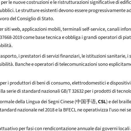
à per le nuove costruzioni e le ristrutturazioni significative di edifi
 pubblici. Le strutture esistenti devono essere progressivamente a
voro del Consiglio di Stato.
er siti web, applicazioni mobili, terminali self-service, canali infor
/T 37668-2019 come base tecnica e obbliga i grandi operatori di pi
bilità.
sporto, i prestatori di servizi finanziari, le istituzioni sanitarie, i s
ibilità. Banche e operatori di telecomunicazioni sono esplicitam
ghi per i produttori di beni di consumo, elettrodomestici e dispositiv
alla serie di standard nazionali GB/T 32632 per i prodotti di tecnol
formale della Lingua dei Segni Cinese (
中国手语
,
CSL
) e del brai
andard nazionale nel 2018 e la BFECL ne operativizza l'uso nei ser
 attuativo per fasi con rendicontazione annuale dai governi locali