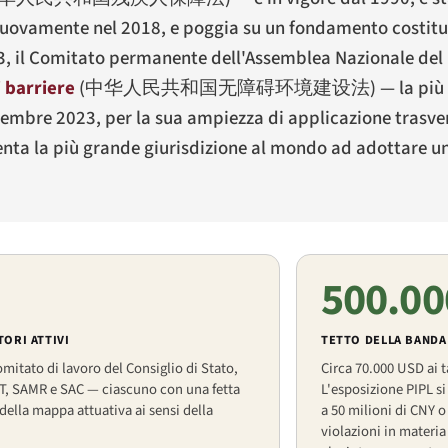
nuovamente nel 2018, e poggia su un fondamento costituz
023, il Comitato permanente dell'Assemblea Nazionale de
i barriere
(
中华人民共和国无障碍环境建设法
) — la più
ettembre 2023, per la sua ampiezza di applicazione trasve
enta la più grande giurisdizione al mondo ad adottare un
500.00
ORI ATTIVI
TETTO DELLA BANDA
mitato di lavoro del Consiglio di Stato,
Circa 70.000 USD ai t
T, SAMR e SAC — ciascuno con una fetta
L'esposizione PIPL s
 della mappa attuativa ai sensi della
a 50 milioni di CNY o
violazioni in materia 