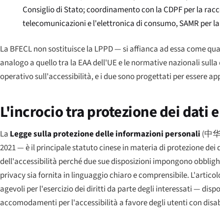
Consiglio di Stato; coordinamento con la CDPF per la raccol
telecomunicazioni e l'elettronica di consumo, SAMR per la 
La BFECL non sostituisce la LPPD — si affianca ad essa come quad
analogo a quello tra la EAA dell'UE e le normative nazionali sulla d
operativo sull'accessibilità, e i due sono progettati per essere app
L'incrocio tra protezione dei dati e
La
Legge sulla protezione delle informazioni personali
(
中
2021 — è il principale statuto cinese in materia di protezione de
dell'accessibilità perché due sue disposizioni impongono obblighi d
privacy sia fornita in linguaggio chiaro e comprensibile. L'artico
agevoli per l'esercizio dei diritti da parte degli interessati — di
accomodamenti per l'accessibilità a favore degli utenti con disab