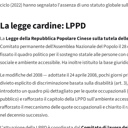
ciclo (2022) hanno segnalato l'assenza di uno statuto globale su
La legge cardine: LPPD
La
Legge della Repubblica Popolare Cinese sulla tutela dell
Comitato permanente dell'Assemblea Nazionale del Popolo il 28 di
fissato il quadro politico per il sostegno statale alle persone con 
sociale e ambiente accessibile. Ha inoltre istituito la base giur
Le modifiche del 2008 — adottate il 24 aprile 2008, pochi giorni
divieto esplicito di discriminazione basata sulla disabilità (art. 3),
introdotto un quadro più dettagliato per le quote occupazionali (t
pubblico) e rafforzato il capitolo della LPPD sull'ambiente acce
rafforzato il meccanismo delle quote occupazionali e chiarito il r
nel decennio successivo.
L'attuazione della LPPD è coordinata dal
Comitato di lavoro del