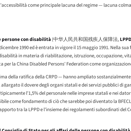
ll'accessibilità come principale lacuna del regime — lacuna colma
e persone con disabilità
(
中华人民共和国残疾人保障法
,
LPP
cembre 1990 ed è entrata in vigore il 15 maggio 1991. Nella sua 
disabilità in materia di riabilitazione, istruzione, occupazione, vi
idica per la China Disabled Persons' Federation come organizzazio
 prima della ratifica della CRPD — hanno ampliato sostanzialment
 allargato il dovere degli organi statali e dei servizi pubblici di gar
ipicamente l'1,5% del personale nelle imprese statali e nei datori
ssibile come fondamento di ciò che sarebbe poi diventato la BFEC
apporto tra la LPPD e l'insieme dei regolamenti subordinati del Co
 Consiglio di Stato per gli affari delle persone con disabilità