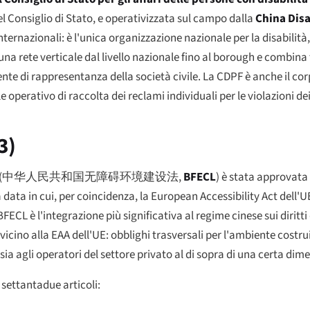
l Consiglio di Stato, e operativizzata sul campo dalla
China Dis
internazionali: è l'unica organizzazione nazionale per la disabilit
na rete verticale dal livello nazionale fino al borough e combina
te di rappresentanza della società civile. La CDPF è anche il corp
operativo di raccolta dei reclami individuali per le violazioni dei d
3)
(
中华人民共和国无障碍环境建设法
,
BFECL
) è stata approvat
 data in cui, per coincidenza, la European Accessibility Act dell
 BFECL è l'integrazione più significativa al regime cinese sui diritti
icino alla EAA dell'UE: obblighi trasversali per l'ambiente costruito
o sia agli operatori del settore privato al di sopra di una certa dim
e settantadue articoli: