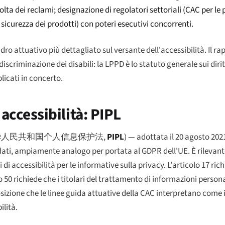
ta dei reclami; designazione di regolatori settoriali (CAC per le p
sicurezza dei prodotti) con poteri esecutivi concorrenti.
ro attuativo più dettagliato sul versante dell'accessibilità. Il 
iscriminazione dei disabili: la LPPD è lo statuto generale sui dirit
licati in concerto.
 accessibilità: PIPL
华人民共和国个人信息保护法
,
PIPL
) — adottata il 20 agosto 202
i dati, ampiamente analogo per portata al GDPR dell'UE. È rilevant
i accessibilità per le informative sulla privacy. L'articolo 17 ric
lo 50 richiede che i titolari del trattamento di informazioni perso
sposizione che le linee guida attuative della CAC interpretano come 
ilità.