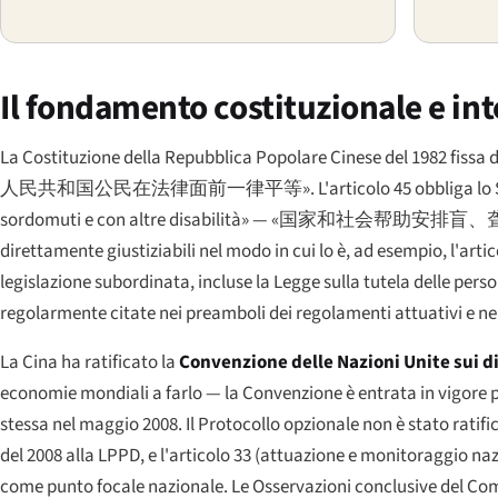
Il fondamento costituzionale e in
La Costituzione della Repubblica Popolare Cinese del 1982 fissa du
人民共和国公民在法律面前一律平等»
. L'articolo 45 obbliga lo
sordomuti e con altre disabilità» —
«国家和社会帮助安排盲、
direttamente giustiziabili nel modo in cui lo è, ad esempio, l'art
legislazione subordinata, incluse la Legge sulla tutela delle perso
regolarmente citate nei preamboli dei regolamenti attuativi e nel
La Cina ha ratificato la
Convenzione delle Nazioni Unite sui di
economie mondiali a farlo — la Convenzione è entrata in vigore p
stessa nel maggio 2008. Il Protocollo opzionale non è stato ratifi
del 2008 alla LPPD, e l'articolo 33 (attuazione e monitoraggio na
come punto focale nazionale. Le Osservazioni conclusive del Comi