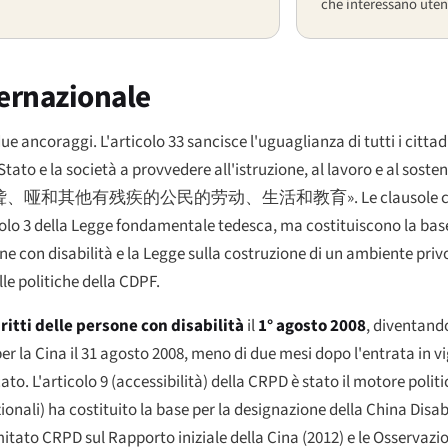
che interessano utent
ternazionale
e ancoraggi. L'articolo 33 sancisce l'uguaglianza di tutti i citta
 Stato e la società a provvedere all'istruzione, al lavoro e al sost
聋、哑和其他有残疾的公民的劳动、生活和教育»
. Le clausole
icolo 3 della Legge fondamentale tedesca, ma costituiscono la base
ne con disabilità e la Legge sulla costruzione di un ambiente privo
le politiche della CDPF.
ritti delle persone con disabilità
il
1° agosto 2008
, diventand
er la Cina il 31 agosto 2008, meno di due mesi dopo l'entrata in 
cato. L'articolo 9 (accessibilità) della CRPD è stato il motore pol
zionali) ha costituito la base per la designazione della China Dis
tato CRPD sul Rapporto iniziale della Cina (2012) e le Osservazi