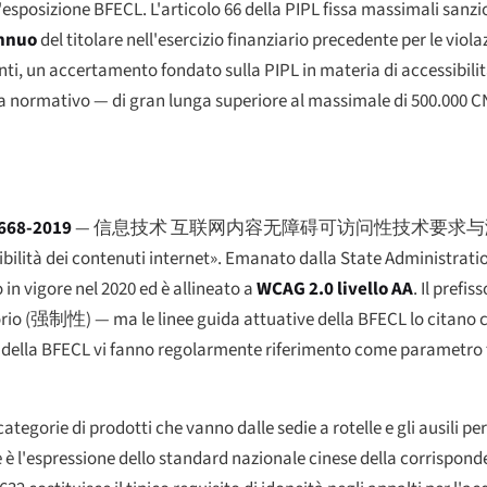
l'esposizione BFECL. L'articolo 66 della PIPL fissa massimali sanz
annuo
del titolare nell'esercizio finanziario precedente per le viola
enti, un accertamento fondato sulla PIPL in materia di accessibili
a normativo — di gran lunga superiore al massimale di 500.000 C
668-2019
—
信息技术 互联网内容无障碍可访问性技术要求
ssibilità dei contenuti internet». Emanato dalla State Administrat
in vigore nel 2020 ed è allineato a
WCAG 2.0 livello AA
. Il prefi
rio (
强制性
) — ma le linee guida attuative della BFECL lo citano
sensi della BFECL vi fanno regolarmente riferimento come paramet
ategorie di prodotti che vanno dalle sedie a rotelle e gli ausili per 
e è l'espressione dello standard nazionale cinese della corrispond