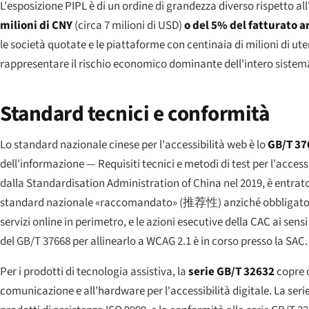
L'esposizione PIPL è di un ordine di grandezza diverso rispetto al
milioni di CNY
(circa 7 milioni di USD)
o del 5% del fatturato 
le società quotate e le piattaforme con centinaia di milioni di ut
rappresentare il rischio economico dominante dell'intero sistem
Standard tecnici e conformità
Lo standard nazionale cinese per l'accessibilità web è lo
GB/T 37
dell'informazione — Requisiti tecnici e metodi di test per l'acce
dalla Standardisation Administration of China nel 2019, è entrato 
standard nazionale «raccomandato» (
推荐性
) anziché obbligato
servizi online in perimetro, e le azioni esecutive della CAC ai 
del GB/T 37668 per allinearlo a WCAG 2.1 è in corso presso la SAC.
Per i prodotti di tecnologia assistiva, la
serie GB/T 32632
copre c
comunicazione e all'hardware per l'accessibilità digitale. La seri