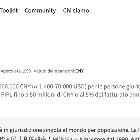
Toolkit
Community
Chi siamo
· Approvata 1990 · Valuta delle sanzioni:
CNY
00.000 CNY (≈ 1.400-70.000 USD) per le persone giuridic
PIPL fino a 50 milioni di CNY o al 5% del fatturato ann
tà in giurisdizione singola al mondo per popolazione. La 
华人民共和国残疾人保障法
) — è in vigore dal 1990, è 