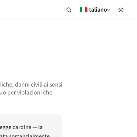
Italiano
he; danni civili ai sensi
uo per violazioni che
legge cardine — la
stata sostanzialmente