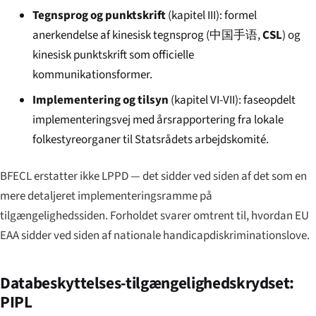
Tegnsprog og punktskrift
(kapitel III): formel
anerkendelse af kinesisk tegnsprog (
中国手语
,
CSL
) og
kinesisk punktskrift som officielle
kommunikationsformer.
Implementering og tilsyn
(kapitel VI-VII): faseopdelt
implementeringsvej med årsrapportering fra lokale
folkestyreorganer til Statsrådets arbejdskomité.
BFECL erstatter ikke LPPD — det sidder ved siden af det som en
mere detaljeret implementeringsramme på
tilgængeligheds­siden. Forholdet svarer omtrent til, hvordan EU
EAA sidder ved siden af nationale handicapdiskriminationslove.
Databeskyttelses-tilgængeligheds­krydset:
PIPL