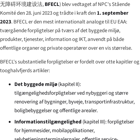
无障碍环境建设法
,
BFECL
) blev vedtaget af NPC's Stående
Komité den 28. juni 2023 og trådte i kraft den
1. september
2023
. BFECL er den mest internationalt analoge til EU EAA:
tværgående forpligtelser på tværs af det byggede miljø,
produkter, tjenester, information og IKT, anvendt på både
offentlige organer og private operatører over en vis størrelse.
BFECL's substantielle forpligtelser er fordelt over otte kapitler og
tooghalvfjerds artikler:
Det byggede miljø
(kapitel II):
tilgængeligheds­forpligtelser ved nybyggeri og større
renovering af bygninger, byveje, transportinfrastruktur,
boligbebyggelser og offentlige arealer.
Informations­tilgængelighed
(kapitel III): forpligtelser
for hjemmesider, mobilapplikationer,
selvbetjeningsterminalernaler, offentlig service-