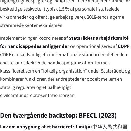
tilgængeligheds­pligter og indførte en mere detaljeret ramme for
beskæftigelseskvoter (typisk 1,5 % af personale i statsejede
virksomheder og offentlige arbejdsgivere). 2018-ændringerne
strammede kvotemekanismen.
Implementeringen koordineres af
Statsrådets arbejdskomité
for handicappedes anliggender
og operationaliseres af
CDPF
.
CDPF er usædvanlig efter internationale standarder: det er den
eneste landsdækkende handicaporganisation, formelt
klassificeret som en "folkelig organisation" under Statsrådet, og
kombinerer funktioner, der andre steder er opdelt mellem en
statslig regulatør og et uafhængigt
civilsamfunds­repræsentationsorgan.
Den tværgående backstop: BFECL (2023)
Lov om opbygning af et barrierefrit miljø
(
中华人民共和国