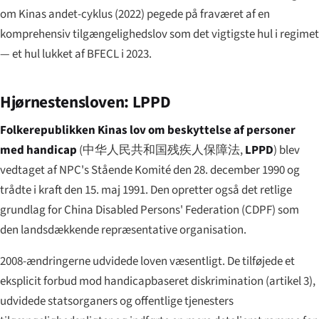
om Kinas andet-cyklus (2022) pegede på fraværet af en
komprehensiv tilgængeligheds­lov som det vigtigste hul i regimet
— et hul lukket af BFECL i 2023.
Hjørnestens­loven: LPPD
Folkerepublikken Kinas lov om beskyttelse af personer
med handicap
(
中华人民共和国残疾人保障法
,
LPPD
) blev
vedtaget af NPC's Stående Komité den 28. december 1990 og
trådte i kraft den 15. maj 1991. Den opretter også det retlige
grundlag for China Disabled Persons' Federation (CDPF) som
den landsdækkende repræsentative organisation.
2008-ændringerne udvidede loven væsentligt. De tilføjede et
eksplicit forbud mod handicapbaseret diskrimination (artikel 3),
udvidede statsorganers og offentlige tjenesters