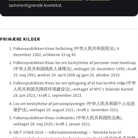
sammenlignende kontekst.
PRIMÆRE KILDER
Folkerepublikken Kinas forfatning (
中华人民共和国宪法
), 4.
december 1982, artiklerne 33 og 45.
Folkerepublikken Kinas lov om beskyttelse af personer med handicap
(
中华人民共和国残疾人保障法
), vedtaget 28. december 1990, i kraft
15. maj 1991; ændret 24. april 2008 og igen 26. oktober 2018.
Folkerepublikken Kinas lov om opbygning af et barrierefrit miljø (
中华
人民共和国无障碍环境建设法
), vedtaget af NPC's Stående Komité
28. juni 2023, i kraft 1. september 2023.
Lov om beskyttelse af personoplysninger (
中华人民共和国个人信息
保护法
), vedtaget 20. august 2021, i kraft 1. november 2021.
Folkerepublikken Kinas civilkodeks (
中华人民共和国民法典
),
vedtaget 28. maj 2020, i kraft 1. januar 2021.
GB/T 37668-2019 — Informationsteknologi — Tekniske krav til