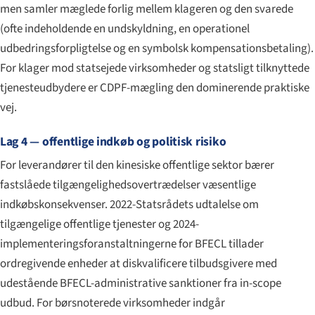
men samler mæglede forlig mellem klageren og den svarede
(ofte indeholdende en undskyldning, en operationel
udbedringsforpligtelse og en symbolsk kompensationsbetaling).
For klager mod statsejede virksomheder og statsligt tilknyttede
tjenesteudbydere er CDPF-mægling den dominerende praktiske
vej.
Lag 4 — offentlige indkøb og politisk risiko
For leverandører til den kinesiske offentlige sektor bærer
fastslåede tilgængeligheds­overtrædelser væsentlige
indkøbs­konsekvenser. 2022-Statsrådets udtalelse om
tilgængelige offentlige tjenester og 2024-
implementeringsforanstaltningerne for BFECL tillader
ordregivende enheder at diskvalificere tilbudsgivere med
udestående BFECL-administrative sanktioner fra in-scope
udbud. For børsnoterede virksomheder indgår