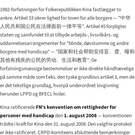
1982-forfatningen for Folkerepublikken Kina fastlægger to
ankre. Artikel 33 sikrer lighed for loven for alle borgere —
"中华
人民共和国公民在法律面前一律平等"
. Artikel 45 forpligter
staten og samfundet til at tilbyde arbejds-, livsvilkårs- og
uddannelsesarrangementer for "blinde, døvstumme og andre
borgere med handicap" —
"国家和社会帮助安排盲、聋、哑和
其他有残疾的公民的劳动、生活和教育"
. De
forfatningsmæssige bestemmelser er ikke direkte håndhævelige
på samme måde som f.eks. den tyske grundlovs artikel 3, men de
er det tekstlige grundlag, hvorpå underordnet lovgivning
herunder LPPD og BFECL hviler.
Kina ratificerede
FN's konvention om rettigheder for
personer med handicap
den
1. august 2008
— konventionen
trådte i kraft for Kina den 31. august 2008. Den valgfrie protokol
er ikke ratificeret. CRPD-komiteens afsluttende bemærkninger