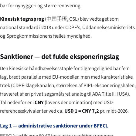
bar for nybyggeri og større renovering.
Kinesisk tegnsprog
(
中国手语
, CSL) blev vedtaget som
national standard i 2018 under CDPF's, Uddannelses­ministeriets
og Sprogkommissionens fælles myndighed.
Sanktioner — det fulde eksponerings­lag
Den kinesiske håndhævelses­staple for tilgængelighed har fem
lag, bredt parallelle med EU-modellen men med karakteristiske
træk (CDPF-klagekanalen, størrelsen af PIPL-eksponeringshalen,
fraværet af en privat søgsmålsret analog til ADA Title III i USA).
Tal nedenfor er i
CNY
(lovens denomination) med USD-
referenceækvivalenter ved ca.
USD 1 = CNY 7,2
pr. midt-2026.
Lag 1 — administrative sanktioner under BFECL
BFECL's artiklerne 60-66 fastsætter sanktionsrammen.