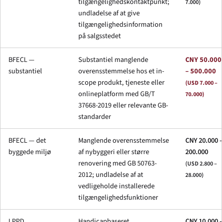
tilgængeligheds­kontaktpunkt;
7.000)
undladelse af at give
tilgængeligheds­information
på salgsstedet
BFECL —
Substantiel manglende
CNY 50.000
substantiel
overensstemmelse hos et in-
– 500.000
scope produkt, tjeneste eller
(USD 7.000 –
onlineplatform med GB/T
70.000)
37668-2019 eller relevante GB-
standarder
BFECL — det
Manglende overensstemmelse
CNY 20.000 
byggede miljø
af nybyggeri eller større
200.000
renovering med GB 50763-
(USD 2.800 –
2012; undladelse af at
28.000)
vedligeholde installerede
tilgængeligheds­funktioner
LPPD
Handicapbaseret
CNY 10.000 