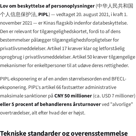
Lov om beskyttelse af personoplysninger
(
中华人民共和国
个人信息保护法
,
PIPL
) — vedtaget 20. august 2021, i kraft 1.
november 2021 — er Kinas flagskib indenfor databeskyttelse.
Den er relevant for tilgængeligheds­kortet, fordi to af dens
bestemmelser pålægger tilgængeligheds­forpligtelser for
privatlivs­meddelelser. Artikel 17 kræver klar og letforståelig
sprogbrug i privatlivs­meddelelser. Artikel 50 kræver tilgængelige
mekanismer for enkeltpersoner til at udøve deres rettigheder.
PIPL-eksponering er af en anden størrelsesorden end BFECL-
eksponering. PIPL's artikel 66 fastsætter administrative
maksimale sanktioner på
CNY 50 millioner
(ca. USD 7 millioner)
eller 5 procent af behandlerens årsturnover
ved "alvorlige"
overtrædelser, alt efter hvad der er højst.
Tekniske standarder og overensstemmelse