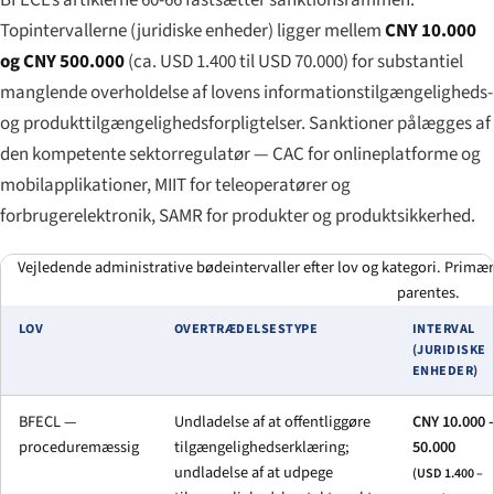
Topintervallerne (juridiske enheder) ligger mellem
CNY 10.000
og CNY 500.000
(ca. USD 1.400 til USD 70.000) for substantiel
manglende overholdelse af lovens informations­tilgængeligheds-
og produkttilgængeligheds­forpligtelser. Sanktioner pålægges af
den kompetente sektorregulatør — CAC for onlineplatforme og
mobilapplikationer, MIIT for teleoperatører og
forbrugerelektronik, SAMR for produkter og produktsikkerhed.
Vejledende administrative bødeintervaller efter lov og kategori. Primær
parentes.
LOV
OVERTRÆDELSESTYPE
INTERVAL
(JURIDISKE
ENHEDER)
BFECL —
Undladelse af at offentliggøre
CNY 10.000 
proceduremæssig
tilgængeligheds­erklæring;
50.000
undladelse af at udpege
(USD 1.400 –