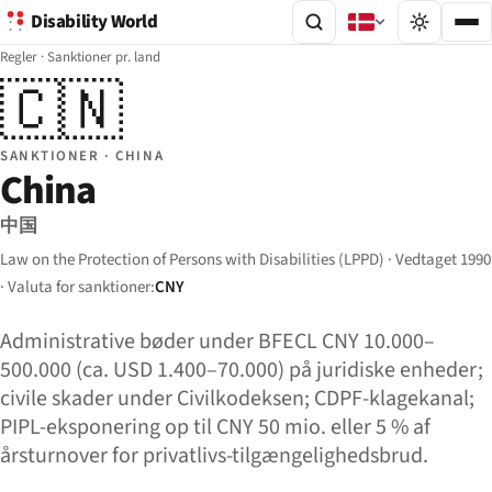
Disability World
Regler
·
Sanktioner pr. land
🇨🇳
SANKTIONER · CHINA
China
中国
Law on the Protection of Persons with Disabilities (LPPD) · Vedtaget 1990
· Valuta for sanktioner:
CNY
Administrative bøder under BFECL CNY 10.000–
500.000 (ca. USD 1.400–70.000) på juridiske enheder;
civile skader under Civilkodeksen; CDPF-klagekanal;
PIPL-eksponering op til CNY 50 mio. eller 5 % af
årsturnover for privatlivs-tilgængeligheds­brud.