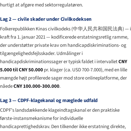
hurtigt at afgøre med sektorregulatøren.
Lag 2 — civile skader under Civilkodeksen
Folkerepublikken Kinas civilkodeks (
中华人民共和国民法典
) — i
kraft fra 1. januar 2021 — kodificerede erstatningsretlig ramme,
der understøtter private krav om handicapdiskriminations- og
tilgængeligheds­fejlsskader. Udmålinger i
handicapdiskriminationssager er typisk faldet i intervallet
CNY
5.000 til CNY 50.000
pr. klager (ca. USD 700-7.000), med en lille
mængde højt profilerede sager mod store onlineplatforme, der
nåede
CNY 100.000-300.000
.
Lag 3 — CDPF-klagekanal og mæglede udfald
CDPF's landsdækkende klageindtags­kanal er den praktiske
første-instansmekanisme for individuelle
handicaprettighedskrav. Den tilkender ikke erstatning direkte,