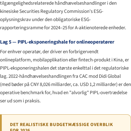
tilgængeligheds­relaterede håndhævelses­handlinger i den
kinesiske Securities Regulatory Commission's ESG-
oplysningskrav under den obligatoriske ESG-
rapporteringsramme for 2024–25 for A-aktienoterede enheder.
Lag 5 — PIPL-eksponeringshale for onlineoperatører
For enhver operatør, der driver en forbriger­vendt
onlineplatform, mobilapplikation eller fintech-produkt i Kina, er
PIPL-eksponeringshalen det største enkelttal i det regulatoriske
lag. 2022-håndhævelses­handlingen fra CAC mod Didi Global
(med bøder på CNY 8,026 milliarder, ca. USD 1,2 milliarder) er den
operative benchmark for, hvad en "alvorlig" PIPL-overtrædelse
ser ud som i praksis.
DET REALISTISKE BUDGETMÆSSIGE OVERBLIK
FOR 2026