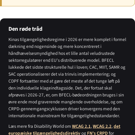
Den røde tråd
Kinas tilgængeligheds­regime i 2026 er mere komplet i formel
dækning end nogensinde og mere koncentreret i
håndhævelses­myndighed hos et lille antal veludrustede
sektorregulatører end EU's distribuerede model. BFECL
lukkede det sidste strukturelle hul i loven; CAC, MIIT, SAMR og
SAC operationaliserer det via trinvis implementering; og
CDPF fortsætter med at gøre det meste af det tunge løft på
den individuelle klageindtagsside. Det, der fortsat skal
afprøves i 2026-27, er, om BFECL-bødeordningen bruges i sin
øvre ende mod graverende manglende overholdelse, og om
CRPD-gennemgangs­cyklussen driver konvergens med den
internationale mainstream for tilgængeligheds­standarder.
Læs mere fra Disability World om
WCAG 2.1
,
WCAG 2.2
,
det
europæiske tilgængelighedsdirektiv
og
FN's CRPD
for