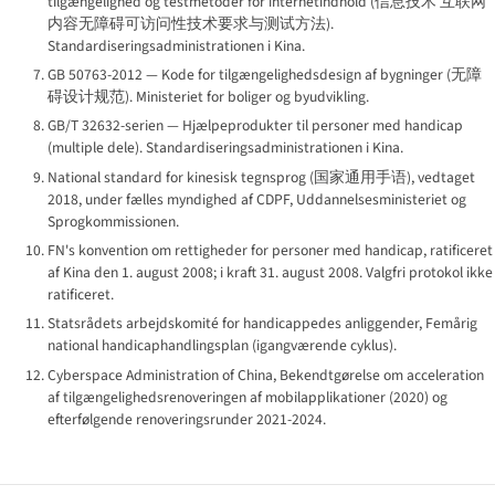
tilgængelighed og testmetoder for internetindhold (
信息技术 互联网
内容无障碍可访问性技术要求与测试方法
).
Standardiseringsadministrationen i Kina.
GB 50763-2012 — Kode for tilgængeligheds­design af bygninger (
无障
碍设计规范
). Ministeriet for boliger og byudvikling.
GB/T 32632-serien — Hjælpeprodukter til personer med handicap
(multiple dele). Standardiseringsadministrationen i Kina.
National standard for kinesisk tegnsprog (
国家通用手语
), vedtaget
2018, under fælles myndighed af CDPF, Uddannelses­ministeriet og
Sprogkommissionen.
FN's konvention om rettigheder for personer med handicap, ratificeret
af Kina den 1. august 2008; i kraft 31. august 2008. Valgfri protokol ikke
ratificeret.
Statsrådets arbejdskomité for handicappedes anliggender, Femårig
national handicaphandlingsplan (igangværende cyklus).
Cyberspace Administration of China, Bekendtgørelse om acceleration
af tilgængeligheds­renoveringen af mobilapplikationer (2020) og
efterfølgende renoveringsrunder 2021-2024.