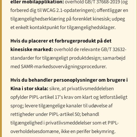
eller mobilapplikation:
overhold GB/T 37668-2019 (og
forbered dig til WCAG 2.1-opdateringen); offentliggør en
tilgængeligheds­erklæring på forenklet kinesisk; udpeg
et enkelt kontaktpunkt for tilgængeligheds­klager.
Hvis du placerer et forbrugerprodukt på det
kinesiske marked:
overhold de relevante GB/T 32632-
standarder for tilgængeligt produktdesign; samarbejd
med SAMR-markedsovervågningsprocedurer.
Hvis du behandler personoplysninger om brugere i
Kina i stor skala:
sikre, at privatlivs­meddelelsen
opfylder PIPL-artikel 17's krav om klart og letforståeligt
sprog; levere tilgængelige kanaler til udøvelse af
rettigheder under PIPL-artikel 50; behandl
tilgængelighed i privatlivs­meddelelser som et PIPL-
overholdelses­domæne, ikke en perifer bekymring.