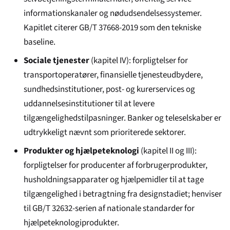
informationskanaler og nødudsendelsessystemer.
Kapitlet citerer GB/T 37668-2019 som den tekniske
baseline.
Sociale tjenester
(kapitel IV): forpligtelser for
transport­operatører, finansielle tjenesteudbydere,
sundhedsinstitutioner, post- og kurerservices og
uddannelsesinstitutioner til at levere
tilgængeligheds­tilpasninger. Banker og teleselskaber er
udtrykkeligt nævnt som prioriterede sektorer.
Produkter og hjælpeteknologi
(kapitel II og III):
forpligtelser for producenter af forbrugerprodukter,
husholdningsapparater og hjælpemidler til at tage
tilgængelighed i betragtning fra designstadiet; henviser
til GB/T 32632-serien af nationale standarder for
hjælpeteknologiprodukter.