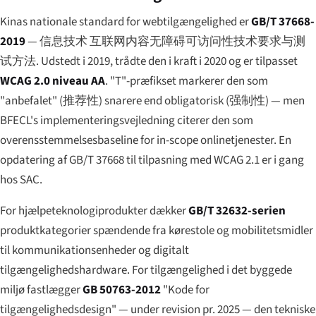
Kinas nationale standard for webtilgængelighed er
GB/T 37668-
2019
—
信息技术 互联网内容无障碍可访问性技术要求与测
试方法
. Udstedt i 2019, trådte den i kraft i 2020 og er tilpasset
WCAG 2.0 niveau AA
. "T"-præfikset markerer den som
"anbefalet" (
推荐性
) snarere end obligatorisk (
强制性
) — men
BFECL's implementeringsvejledning citerer den som
overensstemmelses­baseline for in-scope onlinetjenester. En
opdatering af GB/T 37668 til tilpasning med WCAG 2.1 er i gang
hos SAC.
For hjælpeteknologiprodukter dækker
GB/T 32632-serien
produktkategorier spændende fra kørestole og mobilitetsmidler
til kommunikationsenheder og digitalt
tilgængeligheds­hardware. For tilgængelighed i det byggede
miljø fastlægger
GB 50763-2012
"Kode for
tilgængeligheds­design" — under revision pr. 2025 — den tekniske