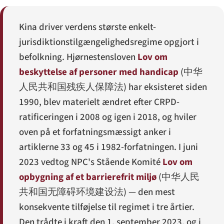
Kina driver verdens største enkelt-
jurisdiktions­tilgængeligheds­regime opgjort i
befolkning. Hjørnestens­loven
Lov om
beskyttelse af personer med handicap
(
中华
人民共和国残疾人保障法
) har eksisteret siden
1990, blev materielt ændret efter CRPD-
ratificeringen i 2008 og igen i 2018, og hviler
oven på et forfatningsmæssigt anker i
artiklerne 33 og 45 i 1982-forfatningen. I juni
2023 vedtog NPC's Stående Komité
Lov om
opbygning af et barrierefrit miljø
(
中华人民
共和国无障碍环境建设法
) — den mest
konsekvente tilføjelse til regimet i tre årtier.
Den trådte i kraft den 1. september 2023, og i