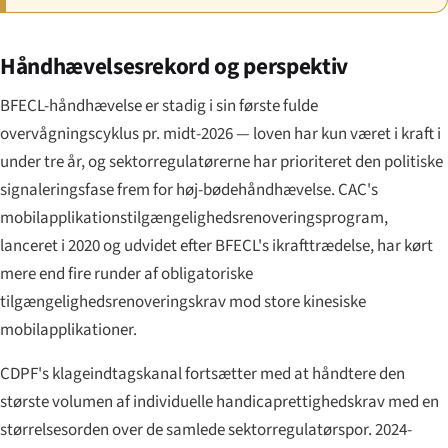
Håndhævelses­rekord og perspektiv
BFECL-håndhævelse er stadig i sin første fulde
overvågningscyklus pr. midt-2026 — loven har kun været i kraft i
under tre år, og sektorregulatørerne har prioriteret den politiske
signaleringsfase frem for høj-bøde­håndhævelse. CAC's
mobilapplikations­tilgængeligheds­renoveringsprogram,
lanceret i 2020 og udvidet efter BFECL's ikrafttrædelse, har kørt
mere end fire runder af obligatoriske
tilgængeligheds­renoveringskrav mod store kinesiske
mobilapplikationer.
CDPF's klageindtags­kanal fortsætter med at håndtere den
største volumen af individuelle handicaprettighedskrav med en
størrelsesorden over de samlede sektorregulatørspor. 2024-