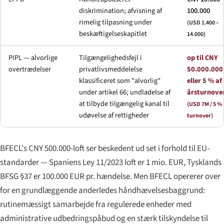
diskrimination; afvisning af
100.000
rimelig tilpasning under
(USD 1.400 –
beskæftigelseskapitlet
14.000)
PIPL — alvorlige
Tilgængeligheds­fejl i
op til CNY
overtrædelser
privatlivs­meddelelse
50.000.000
klassificeret som "alvorlig"
eller 5 % af
under artikel 66; undladelse af
årsturnove
at tilbyde tilgængelig kanal til
(USD 7M / 5 %
udøvelse af rettigheder
turnover)
BFECL's CNY 500.000-loft ser beskedent ud set i forhold til EU-
standarder — Spaniens Ley 11/2023 loft er 1 mio. EUR, Tysklands
BFSG
§37 er 100.000 EUR pr. hændelse. Men BFECL opererer over
for en grundlæggende anderledes håndhævelses­baggrund:
rutine­mæssigt samarbejde fra regulerede enheder med
administrative udbedringspåbud og en stærk tilskyndelse til