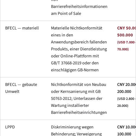
Barrierefreiheitsinformationen
am Point of Sale
BFECL — materiell
Materielle Nichtkonformität
CNY 50.0
eines in den
500.000
Anwendungsbereich fallenden
(USD 7.000 
Produkts, einer Dienstleistung
70.000)
oder Online-Plattform mit
GB/T 37668-2019 oder den
einschlägigen GB-Normen
BFECL — gebaute
Nichtkonformität von Neubau
CNY 20.00
Umwelt
oder Kernsanierung mit GB
200.000
50763-2012; Unterlassen der
(USD 2.800 
Wartung installierter
28.000)
Barrierefreiheitseinrichtungen
LPPD
Diskriminierung wegen
CNY 10.00
Behinderung; Verweigerung
100.000