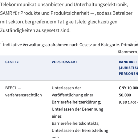
Telekommunikationsanbieter und Unterhaltungselektronik,
SAMR für Produkte und Produktsicherheit —, sodass Betreiber
mit sektorübergreifendem Tätigkeitsfeld gleichzeitigen
Zuständigkeiten ausgesetzt sind.
Indikative Verwaltungsstrafrahmen nach Gesetz und Kategorie. Primäran
Klammern
GESETZ
VERSTOSSART
BANDBREI
(JURISTIS
PERSONEN
BFECL —
Unterlassen der
CNY 10.00
verfahrensrechtlich
Veröffentlichung einer
50.000
Barrierefreiheitserklärung;
(USD 1.400 –
Unterlassen der Benennung
eines
Barrierefreiheitskontakts;
Unterlassen der Bereitstellung
von