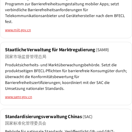
Programm zur Barrierefreiheitsumgestaltung mobiler Apps; setzt
verbindliche Barrierefreiheitsanforderungen für
Telekommunikationsanbieter und Gerätehersteller nach dem BFECL
fest.
www.miit.gov.cn
Staatliche Verwaltung für Marktregulierung
(SAMR)
国家市场监督管理总局
Produktsicherheits- und Marktüberwachungsbehörde. Setzt die
produktseitigen BFECL-Pflichten für barrierefreie Konsumgüter durch;
überwacht die Konformitätsbewertung für
Barrierefreiheitszertifizierungen; koordiniert mit der SAC die
Umsetzung nationaler Standards.
www.samr.gov.cn
Standardisierungsverwaltung Chinas
(SAC)
国家标准化管理委员会
Behörde für nationale Standards. Veröffentlicht GB- und GB/T-