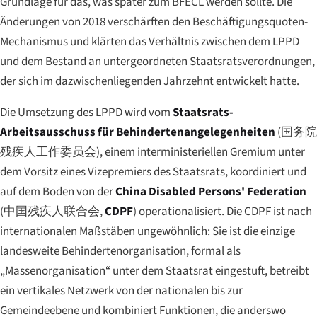
Grundlage für das, was später zum BFECL werden sollte. Die
Änderungen von 2018 verschärften den Beschäftigungsquoten-
Mechanismus und klärten das Verhältnis zwischen dem LPPD
und dem Bestand an untergeordneten Staatsratsverordnungen,
der sich im dazwischenliegenden Jahrzehnt entwickelt hatte.
Die Umsetzung des LPPD wird vom
Staatsrats-
Arbeitsausschuss für Behindertenangelegenheiten
(
国务院
残疾人工作委员会
), einem interministeriellen Gremium unter
dem Vorsitz eines Vizepremiers des Staatsrats, koordiniert und
auf dem Boden von der
China Disabled Persons' Federation
(
中国残疾人联合会
,
CDPF
) operationalisiert. Die CDPF ist nach
internationalen Maßstäben ungewöhnlich: Sie ist die einzige
landesweite Behindertenorganisation, formal als
„Massenorganisation“ unter dem Staatsrat eingestuft, betreibt
ein vertikales Netzwerk von der nationalen bis zur
Gemeindeebene und kombiniert Funktionen, die anderswo