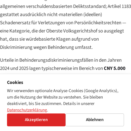
allgemeinen verschuldensbasierten Deliktsstandard; Artikel 1183
gestattet ausdrücklich nicht-materiellen (ideellen)
Schadenersatz für Verletzungen von Persönlichkeitsrechten —
eine Kategorie, die der Oberste Volksgerichtshof so ausgelegt
hat, dass sie würdebasierte Klagen aufgrund von
Diskriminierung wegen Behinderung umfasst.
Urteile in Behinderungsdiskriminierungsfällen in den Jahren
2024 und 2025 lagen typischerweise im Bereich von
CNY 5.000
bis CNY 50.000
pro Kläger (ungefähr USD 700–7.000), mit einer
Cookies
kleinen Anzahl hochkarätiger Fälle gegen große Online-
Wir verwenden optionale Analyse-Cookies (Google Analytics),
Plattformen, die
CNY 100.000–300.000
erreichten, wo der
um die Nutzung der Website zu verstehen. Sie bleiben
diskriminierende Effekt auf eine Nutzerklasse gut dokumentiert
deaktiviert, bis Sie zustimmen. Details in unserer
war und die Plattform informiert worden war, ohne zu sanieren.
Datenschutzerklärung
.
Der Zivilgerichtsweg wird seltener beschritten als der CDPF-
Akzeptieren
Ablehnen
Beschwerdekanal — der zwar keinen Schadenersatz direkt