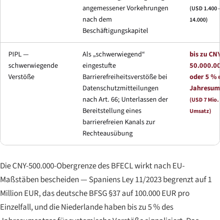
angemessener Vorkehrungen
(USD 1.400 
nach dem
14.000)
Beschäftigungskapitel
PIPL —
Als „schwerwiegend“
bis zu CN
schwerwiegende
eingestufte
50.000.0
Verstöße
Barrierefreiheitsverstöße bei
oder 5 % 
Datenschutzmitteilungen
Jahresum
nach Art. 66; Unterlassen der
(USD 7 Mio. 
Bereitstellung eines
Umsatz)
barrierefreien Kanals zur
Rechteausübung
Die CNY-500.000-Obergrenze des BFECL wirkt nach EU-
Maßstäben bescheiden — Spaniens Ley 11/2023 begrenzt auf 1
Million EUR, das deutsche BFSG §37 auf 100.000 EUR pro
Einzelfall, und die Niederlande haben bis zu 5 % des