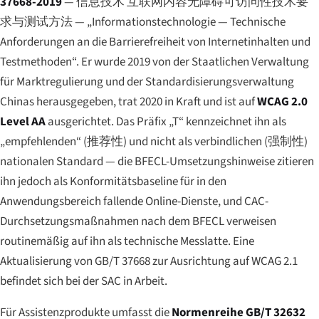
37668-2019
—
信息技术 互联网内容无障碍可访问性技术要
求与测试方法
— „Informationstechnologie — Technische
Anforderungen an die Barrierefreiheit von Internetinhalten und
Testmethoden“. Er wurde 2019 von der Staatlichen Verwaltung
für Marktregulierung und der Standardisierungsverwaltung
Chinas herausgegeben, trat 2020 in Kraft und ist auf
WCAG 2.0
Level AA
ausgerichtet. Das Präfix „T“ kennzeichnet ihn als
„empfehlenden“ (
推荐性
) und nicht als verbindlichen (
强制性
)
nationalen Standard — die BFECL-Umsetzungshinweise zitieren
ihn jedoch als Konformitätsbaseline für in den
Anwendungsbereich fallende Online-Dienste, und CAC-
Durchsetzungsmaßnahmen nach dem BFECL verweisen
routinemäßig auf ihn als technische Messlatte. Eine
Aktualisierung von GB/T 37668 zur Ausrichtung auf WCAG 2.1
befindet sich bei der SAC in Arbeit.
Für Assistenzprodukte umfasst die
Normenreihe GB/T 32632