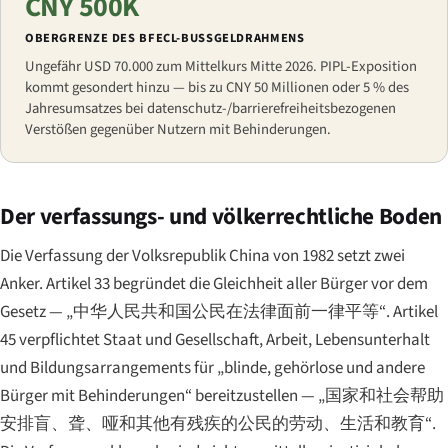
CNY 500K
OBERGRENZE DES BFECL-BUSSGELDRAHMENS
Ungefähr USD 70.000 zum Mittelkurs Mitte 2026. PIPL-Exposition
kommt gesondert hinzu — bis zu CNY 50 Millionen oder 5 % des
Jahresumsatzes bei datenschutz-/barrierefreiheitsbezogenen
Verstößen gegenüber Nutzern mit Behinderungen.
Der verfassungs- und völkerrechtliche Boden
Die Verfassung der Volksrepublik China von 1982 setzt zwei
Anker. Artikel 33 begründet die Gleichheit aller Bürger vor dem
Gesetz —
„中华人民共和国公民在法律面前一律平等“
. Artikel
45 verpflichtet Staat und Gesellschaft, Arbeit, Lebensunterhalt
und Bildungsarrangements für „blinde, gehörlose und andere
Bürger mit Behinderungen“ bereitzustellen —
„国家和社会帮助
安排盲、聋、哑和其他有残疾的公民的劳动、生活和教育“
.