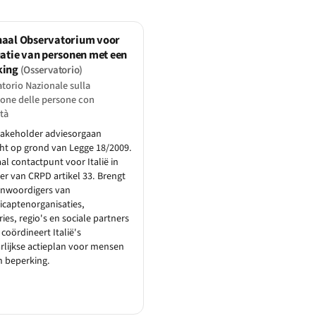
naal Observatorium voor
uatie van personen met een
king
(Osservatorio)
torio Nazionale sulla
one delle persone con
ità
takeholder adviesorgaan
ht op grond van Legge 18/2009.
al contactpunt voor Italië in
er van CRPD artikel 33. Brengt
enwoordigers van
captenorganisaties,
ries, regio's en sociale partners
coördineert Italië's
rlijkse actieplan voor mensen
n beperking.