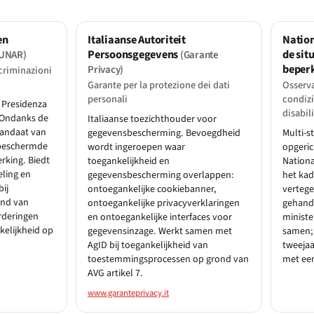
en
Italiaanse Autoriteit
Natio
Persoonsgegevens
de sit
UNAR)
(Garante
beper
Privacy)
scriminazioni
Garante per la protezione dei dati
Osserva
personali
condizi
e Presidenza
disabil
. Ondanks de
Italiaanse toezichthouder voor
mandaat van
gegevensbescherming. Bevoegdheid
Multi-s
 beschermde
wordt ingeroepen waar
opgeric
rking. Biedt
toegankelijkheid en
Nationa
ling en
gegevensbescherming overlappen:
het kad
bij
ontoegankelijke cookiebanner,
verteg
ond van
ontoegankelijke privacyverklaringen
gehandi
rderingen
en ontoegankelijke interfaces voor
ministe
kelijkheid op
gegevensinzage. Werkt samen met
samen; 
AgID bij toegankelijkheid van
tweejaa
toestemmingsprocessen op grond van
met ee
AVG artikel 7.
www.garanteprivacy.it