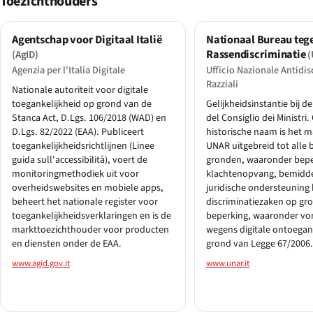
Toezichthouders
Agentschap voor Digitaal Italië
Nationaal Bureau teg
Rassendiscriminatie
(AgID)
(
Agenzia per l'Italia Digitale
Ufficio Nazionale Antidi
Razziali
Nationale autoriteit voor digitale
toegankelijkheid op grond van de
Gelijkheidsinstantie bij d
Stanca Act, D.Lgs. 106/2018 (WAD) en
del Consiglio dei Ministri
D.Lgs. 82/2022 (EAA). Publiceert
historische naam is het 
toegankelijkheidsrichtlijnen (Linee
UNAR uitgebreid tot alle
guida sull'accessibilità), voert de
gronden, waaronder bepe
monitoringmethodiek uit voor
klachtenopvang, bemidde
overheidswebsites en mobiele apps,
juridische ondersteuning 
beheert het nationale register voor
discriminatiezaken op gr
toegankelijkheidsverklaringen en is de
beperking, waaronder vo
markttoezichthouder voor producten
wegens digitale ontoegan
en diensten onder de EAA.
grond van Legge 67/2006.
www.agid.gov.it
www.unar.it