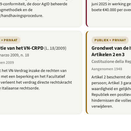
9-conformiteit, de door AgID beheerde
juni 2025 in werking g
ngmethodiek en de
boete €40.000 per ove
-/handhavingsprocedure.
 + PRIVAAT
PUBLIEK + PRIVAAT
atie van het VN-CRPD
Grondwet van de I
(L. 18/2009)
Artikelen 2 en 3
arzo 2009, n. 18
Costituzione della Rep
en 2009
Aangenomen 1948
rt het VN-Verdrag inzake de rechten van
met een beperking en het Facultatief
Artikel 2 beschermt d
 verleent het verdrag directe rechtskracht
persoon; Artikel 3 gara
 Italiaanse rechtsorde.
waardigheid en gelijkh
Republiek een positie
hindernissen die voll
verwijderen.