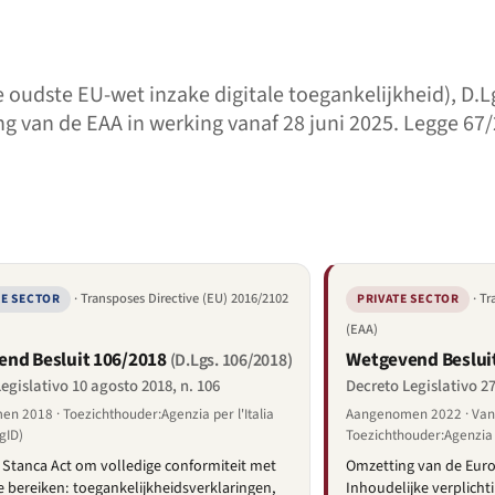
 oudste EU-wet inzake digitale toegankelijkheid), D.L
g van de EAA in werking vanaf 28 juni 2025. Legge 67
· Transposes Directive (EU) 2016/2102
· T
KE SECTOR
PRIVATE SECTOR
(EAA)
nd Besluit 106/2018
Wetgevend Beslui
(D.Lgs. 106/2018)
egislativo 10 agosto 2018, n. 106
Decreto Legislativo 2
n 2018 · Toezichthouder:Agenzia per l'Italia
Aangenomen 2022 · Van 
gID)
Toezichthouder:Agenzia pe
e Stanca Act om volledige conformiteit met
Omzetting van de Euro
 bereiken: toegankelijkheidsverklaringen,
Inhoudelijke verplicht