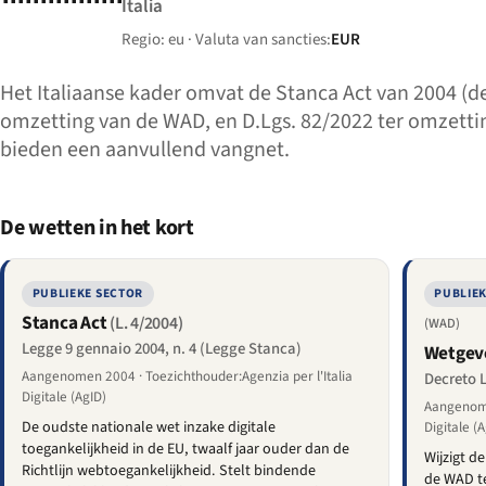
Italia
Regio: eu · Valuta van sancties:
EUR
Het Italiaanse kader omvat de Stanca Act van 2004 (de
omzetting van de WAD, en D.Lgs. 82/2022 ter omzettin
bieden een aanvullend vangnet.
De wetten in het kort
PUBLIEKE SECTOR
PUBLIE
Stanca Act
(L. 4/2004)
(WAD)
Legge 9 gennaio 2004, n. 4 (Legge Stanca)
Wetgeve
Aangenomen 2004 · Toezichthouder:Agenzia per l'Italia
Decreto L
Digitale (AgID)
Aangenome
De oudste nationale wet inzake digitale
Digitale (A
toegankelijkheid in de EU, twaalf jaar ouder dan de
Wijzigt d
Richtlijn webtoegankelijkheid. Stelt bindende
de WAD te