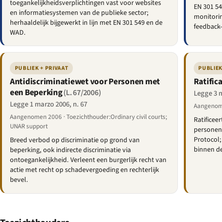
toegankelijkheidsverplichtingen vast voor websites
EN 301 54
en informatiesystemen van de publieke sector;
monitori
herhaaldelijk bijgewerkt in lijn met EN 301 549 en de
feedback
WAD.
PUBLIEK + PRIVAAT
PUBLIEK
Antidiscriminatiewet voor Personen met
Ratific
een Beperking
(L. 67/2006)
Legge 3 m
Legge 1 marzo 2006, n. 67
Aangenom
Aangenomen 2006 · Toezichthouder:Ordinary civil courts;
Ratificee
UNAR support
personen 
Protocol;
Breed verbod op discriminatie op grond van
binnen de
beperking, ook indirecte discriminatie via
ontoegankelijkheid. Verleent een burgerlijk recht van
actie met recht op schadevergoeding en rechterlijk
bevel.