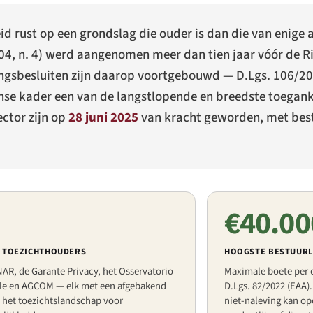
eid rust op een grondslag die ouder is dan die van enige 
4, n. 4
) werd aangenomen meer dan tien jaar vóór de Ri
ingsbesluiten zijn daarop voortgebouwd —
D.Lgs. 106/2
nse kader een van de langstlopende en breedste toegank
ector zijn op
28 juni 2025
van kracht geworden, met best
€40.00
E TOEZICHTHOUDERS
HOOGSTE BESTUURL
AR, de Garante Privacy, het Osservatorio
Maximale boete per 
le en AGCOM — elk met een afgebakend
D.Lgs. 82/2022 (EAA)
 het toezichtslandschap voor
niet-naleving kan o