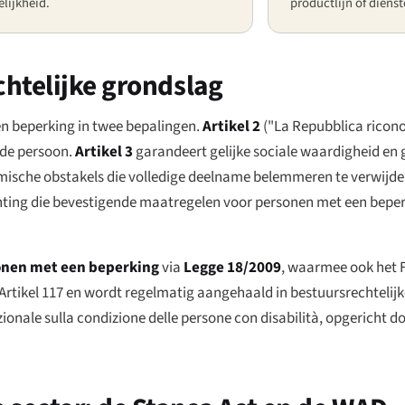
lijkheid.
productlijn of diens
chtelijke grondslag
n beperking in twee bepalingen.
Artikel 2
(
"La Repubblica riconos
 de persoon.
Artikel 3
garandeert gelijke sociale waardigheid en g
omische obstakels die volledige deelname belemmeren te verwijde
plichting die bevestigende maatregelen voor personen met een bepe
onen met een beperking
via
Legge 18/2009
, waarmee ook het F
Artikel 117 en wordt regelmatig aangehaald in bestuursrechtelijk
ionale sulla condizione delle persone con disabilità
, opgericht do