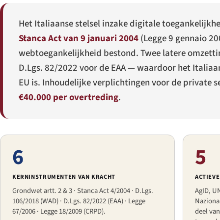
Het Italiaanse stelsel inzake digitale toegankelijkh
Stanca Act van 9 januari 2004
(
Legge 9 gennaio 200
webtoegankelijkheid bestond. Twee latere omzett
D.Lgs. 82/2022
voor de EAA — waardoor het Italiaa
EU is. Inhoudelijke verplichtingen voor de private s
€40.000 per overtreding
.
6
5
KERNINSTRUMENTEN VAN KRACHT
ACTIEV
Grondwet artt. 2 & 3 · Stanca Act 4/2004 · D.Lgs.
AgID, UN
106/2018 (WAD) · D.Lgs. 82/2022 (EAA) · Legge
Naziona
67/2006 · Legge 18/2009 (CRPD).
deel van