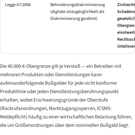
Legge 67/2006
Behinderungsdiskriminierung
Zivilrecht
(digitale Unzugänglichkeit als
Schadens
Diskriminierung gerahmt)
gesetzlic
Obergren
einstweil
Rechtssc
Urteilsve
Die 40.000-€-Obergrenze gilt je Verstoß — ein Betreiber mit
mehreren Produkten oder Dienstleistungen kann
aufeinanderfolgende Bußgelder für jede nicht konforme
Produktlinie oder jeden Dienstleistungsberührungspunkt
erhalten, wobei Erschwerungsgründe der Oberstufe
(Rückrufanordnungen, Marktzugangssperren, ICSMS-
Meldepflicht) häufig zu einer wirtschaftlichen Belastung führen,
die um Größenordnungen über dem nominellen Bußgeld liegt.