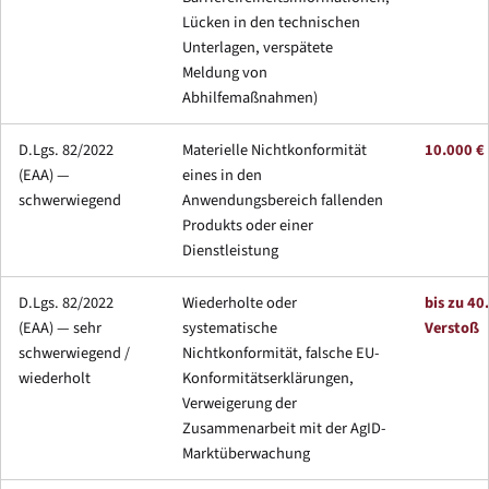
Lücken in den technischen
Unterlagen, verspätete
Meldung von
Abhilfemaßnahmen)
D.Lgs. 82/2022
Materielle Nichtkonformität
10.000 € 
(EAA) —
eines in den
schwerwiegend
Anwendungsbereich fallenden
Produkts oder einer
Dienstleistung
D.Lgs. 82/2022
Wiederholte oder
bis zu 40
(EAA) — sehr
systematische
Verstoß
schwerwiegend /
Nichtkonformität, falsche EU-
wiederholt
Konformitätserklärungen,
Verweigerung der
Zusammenarbeit mit der AgID-
Marktüberwachung