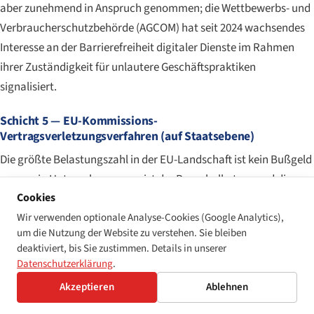
aber zunehmend in Anspruch genommen; die Wettbewerbs- und
Verbraucherschutzbehörde (AGCOM) hat seit 2024 wachsendes
Interesse an der Barrierefreiheit digitaler Dienste im Rahmen
ihrer Zuständigkeit für unlautere Geschäftspraktiken
signalisiert.
Schicht 5 — EU-Kommissions-
Vertragsverletzungsverfahren (auf Staatsebene)
Die größte Belastungszahl in der EU-Landschaft ist kein Bußgeld
gegen ein Unternehmen — es ist der Pauschalbetrag und die
Cookies
tägliche Zwangsgeldzahlung, die der EuGH einem Mitgliedstaat
nach Artikel 260(2) AEUV auferlegen kann. Die
Wir verwenden optionale Analyse-Cookies (Google Analytics),
um die Nutzung der Website zu verstehen. Sie bleiben
Kommissionsmitteilung von 2025 über finanzielle Sanktionen
deaktiviert, bis Sie zustimmen. Details in unserer
setzt den indikativen Mindestpauschalbetrag für Italien auf
Datenschutzerklärung
.
10.944.000 €
fest, mit täglichen Zwangsgeldzahlungen von
Akzeptieren
Ablehnen
einer Basis von ca. 11.000–73.000 € pro Tag multipliziert mit