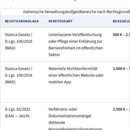
Italienische Verwaltungsbußgeldbereiche nach Rechtsgrundla
RECHTSGRUNDLAGE
VERSTOSSART
BUSSGELD
Stanca-Gesetz /
Unterlassene Veröffentlichung
500 € – 2.
D.Lgs. 106/2018
oder Pflege einer Erklärung zur
(WAD)
Barrierefreiheit im öffentlichen
Sektor
Stanca-Gesetz /
Materielle Nichtkonformität
1.000 € – 
D.Lgs. 106/2018
einer öffentlichen Website oder
(WAD)
mobilen App
D.Lgs. 82/2022
Verfahrens- oder
2.500 € – 
(EAA) — leicht
Dokumentationsmängel
(fehlende
Barrierefreiheitsinformationen,