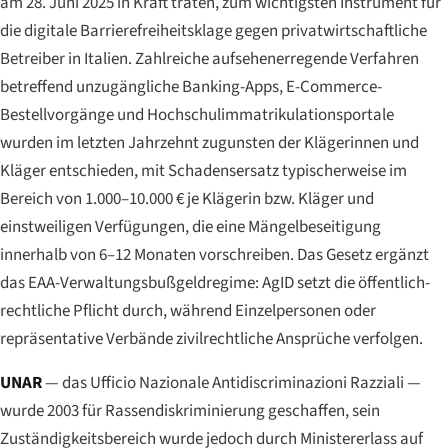
am 28. Juni 2025 in Kraft traten, zum wichtigsten Instrument für
die digitale Barrierefreiheitsklage gegen privatwirtschaftliche
Betreiber in Italien. Zahlreiche aufsehenerregende Verfahren
betreffend unzugängliche Banking-Apps, E-Commerce-
Bestellvorgänge und Hochschulimmatrikulationsportale
wurden im letzten Jahrzehnt zugunsten der Klägerinnen und
Kläger entschieden, mit Schadensersatz typischerweise im
Bereich von 1.000–10.000 € je Klägerin bzw. Kläger und
einstweiligen Verfügungen, die eine Mängelbeseitigung
innerhalb von 6–12 Monaten vorschreiben. Das Gesetz ergänzt
das EAA-Verwaltungsbußgeldregime: AgID setzt die öffentlich-
rechtliche Pflicht durch, während Einzelpersonen oder
repräsentative Verbände zivilrechtliche Ansprüche verfolgen.
UNAR
— das
Ufficio Nazionale Antidiscriminazioni Razziali
—
wurde 2003 für Rassendiskriminierung geschaffen, sein
Zuständigkeitsbereich wurde jedoch durch Ministererlass auf