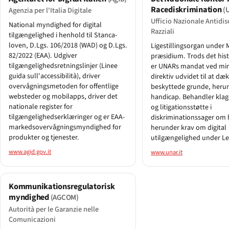
Racediskrimination
(
Agenzia per l'Italia Digitale
Ufficio Nazionale Antidi
National myndighed for digital
Razziali
tilgængelighed i henhold til Stanca-
loven, D.Lgs. 106/2018 (WAD) og D.Lgs.
Ligestillingsorgan under 
82/2022 (EAA). Udgiver
præsidium. Trods det his
tilgængeligheds­retningslinjer (Linee
er UNARs mandat ved mini
guida sull'accessibilità), driver
direktiv udvidet til at dæk
overvågningsmetoden for offentlige
beskyttede grunde, heru
websteder og mobilapps, driver det
handicap. Behandler klag
nationale register for
og litiga­tionsstøtte i
tilgængeligheds­erklæringer og er EAA-
diskriminationssager om 
markedsovervågningsmyndighed for
herunder krav om digital
produkter og tjenester.
utilgængelighed under Le
www.agid.gov.it
www.unar.it
Kommunikationsregulatorisk
myndighed
(AGCOM)
Autorità per le Garanzie nelle
Comunicazioni