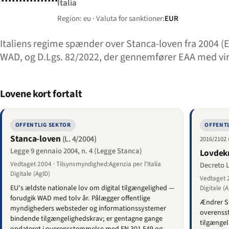
Italia
Region: eu · Valuta for sanktioner:
EUR
Italiens regime spænder over Stanca-loven fra 2004 (E
WAD, og D.Lgs. 82/2022, der gennemfører EAA med virk
Lovene kort fortalt
OFFENTLIG SEKTOR
OFFENTL
Stanca-loven
(L. 4/2004)
2016/2102
Legge 9 gennaio 2004, n. 4 (Legge Stanca)
Lovdekr
Vedtaget 2004 · Tilsynsmyndighed:Agenzia per l'Italia
Decreto L
Digitale (AgID)
Vedtaget 2
EU's ældste nationale lov om digital tilgængelighed —
Digitale (A
forudgik WAD med tolv år. Pålægger offentlige
Ændrer St
myndigheders websteder og informationssystemer
overenss
bindende tilgængeligheds­krav; er gentagne gange
tilgænge