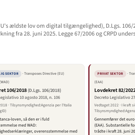
U's ældste lov om digital tilgængelighed), D.Lgs. 106
ning fra 28. juni 2025. Legge 67/2006 og CRPD unders
· Transposes Directive (EU)
· Tra
IG SEKTOR
PRIVAT SEKTOR
 (WAD)
(EAA)
et 106/2018
Lovdekret 82/202
(D.Lgs. 106/2018)
egislativo 10 agosto 2018, n. 106
Decreto Legislativo 2
018 · Tilsynsmyndighed:Agenzia per l'Italia
Vedtaget 2022 · I kraft 
gID)
Tilsynsmyndighed:Agenzia
anca-loven, så den er i fuld
Gennemfører det europ
temmelse med WAD:
(EAA). Substantielle f
lighedserklæringer, overensstemmelse med
trådte i kraft 28. juni