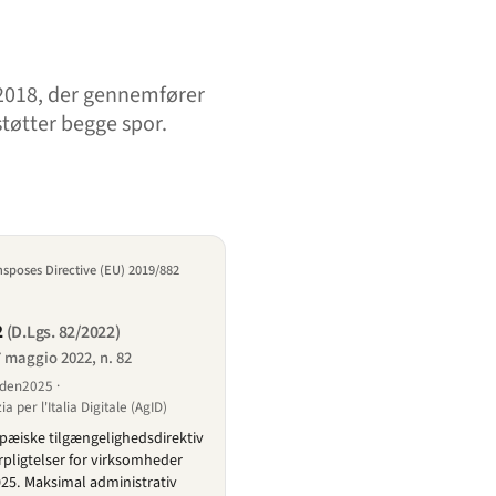
/2018, der gennemfører
tøtter begge spor.
nsposes Directive (EU) 2019/882
2
(D.Lgs. 82/2022)
7 maggio 2022, n. 82
siden2025 ·
 per l'Italia Digitale (AgID)
æiske tilgængelighedsdirektiv
orpligtelser for virksomheder
 2025. Maksimal administrativ