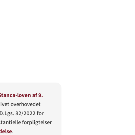
Stanca-loven af 9.
tivet overhovedet
D.Lgs. 82/2022
for
antielle forpligtelser
delse
.