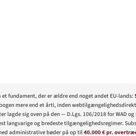
på et fundament, der er ældre end noget andet EU-lands:
vbogen mere end et årti, inden webtilgængelighedsdirek
ter lagde sig oven på den —
D.Lgs. 106/2018
for WAD og
st langvarige og bredeste tilgængeligheds­regimer. Subst
med administrative bøder på op til
40.000 € pr. overtræ