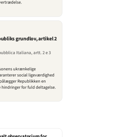
vertrædelse.
ubliks grundlov, artikel 2
ubblica Italiana, artt. 2 e 3
ersonens ukrænkelige
garanterer social ligeværdighed
g pålægger Republikken en
rne hindringer for fuld deltagelse.
alt observatorium for