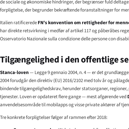
de sociale og økonomiske hindringer, der begrænser fuld deltagel
forpligtelse, der begrunder bekræftende foranstaltninger for m
Italien ratificerede
FN's konvention om rettigheder for men
har direkte retsvirkning i medfør af artikel 117 og påberåbes re
Osservatorio Nazionale sulla condizione delle persone con disabi
Tilgængelighed i den offentlige s
Stanca-loven
—
Legge 9 gennaio 2004, n. 4
— er det grundlæggen
2004 forudgår den direktiv (EU) 2016/2102 med tolv år og pålagde
bindende tilgængeligheds­krav, herunder statsorganer, regioner,
tjenester. Loven er opdateret flere gange — mest afgørende ved
anvendelsesområde til mobilapps og visse private aktører af tjen
Tre konkrete forpligtelser følger af rammen efter 2018: