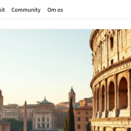
kit
Community
Om os