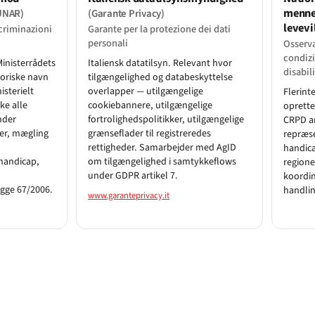
menne
UNAR)
(Garante Privacy)
levevi
scriminazioni
Garante per la protezione dei dati
personali
Osserva
condizi
Ministerrådets
Italiensk datatilsyn. Relevant hvor
disabil
toriske navn
tilgængelighed og databeskyttelse
sterielt
overlapper — utilgængelige
Flerint
ke alle
cookiebannere, utilgængelige
oprette
nder
fortrolighedspolitikker, utilgængelige
CRPD ar
er, mægling
grænseflader til registreredes
repræse
rettigheder. Samarbejder med AgID
handica
handicap,
om tilgængelighed i samtykkeflows
regione
under GDPR artikel 7.
koordin
gge 67/2006.
handlin
www.garanteprivacy.it