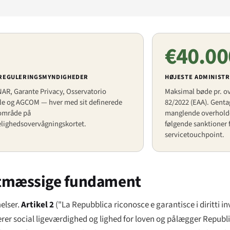
€40.00
 REGULERINGSMYNDIGHEDER
HØJESTE ADMINISTR
AR, Garante Privacy, Osservatorio
Maksimal bøde pr. ov
le og AGCOM — hver med sit definerede
82/2022 (EAA). Genta
område på
manglende overholde
ligheds­overvågningskortet.
følgende sanktioner f
servicetouchpoint.
tatmæssige fundament
elser.
Artikel 2
(
"La Repubblica riconosce e garantisce i diritti in
er social ligeværdighed og lighed for loven og pålægger Republikke