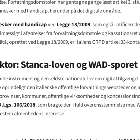
se. Forfatningsdomstolen har gentagne gange læst artikel 3, stk.
ennesker med handicap, herunder på det digitale område.
nesker med handicap
ved
Legge 18/2009
, som også ratificered
gelmæssigt i afgørelser fra forvaltningsdomstole og kassationsret
lità
, oprettet ved Legge 18/2009, er Italiens CRPD artikel 33-kont
ektor: Stanca-loven og WAD-sporet
de instrument og den ældste nationale lov om digital tilgængelig
 oprindeligt den italienske offentlige forvaltnings websteder og
 provinser, kommuner, offentlige virksomheder og koncessionsind
D.Lgs. 106/2018
, som bragte den i fuld overensstemmelse med 
ester i almenhedens interesse.