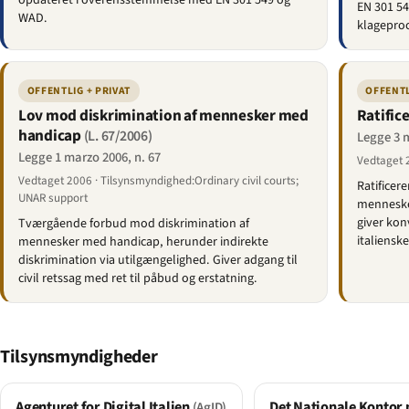
opdateret i overensstemmelse med EN 301 549 og
EN 301 5
WAD.
klagepro
OFFENTLIG + PRIVAT
OFFENTL
Lov mod diskrimination af mennesker med
Ratific
handicap
(L. 67/2006)
Legge 3 m
Legge 1 marzo 2006, n. 67
Vedtaget 
Vedtaget 2006 · Tilsynsmyndighed:Ordinary civil courts;
Ratificer
UNAR support
mennesker
giver kon
Tværgående forbud mod diskrimination af
italiensk
mennesker med handicap, herunder indirekte
diskrimination via utilgængelighed. Giver adgang til
civil retssag med ret til påbud og erstatning.
Tilsynsmyndigheder
Agenturet for Digital Italien
Det Nationale Kontor
(AgID)