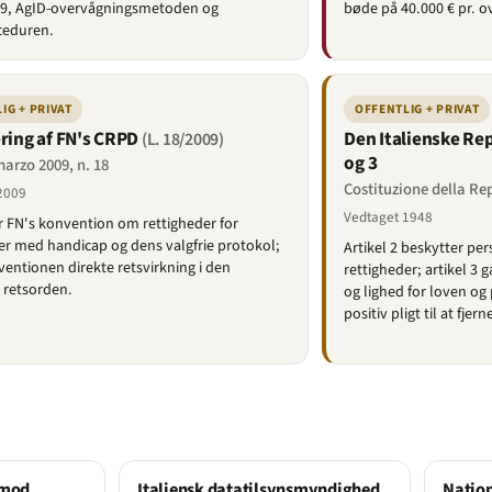
49, AgID-overvågningsmetoden og
bøde på 40.000 € pr. o
ceduren.
IG + PRIVAT
OFFENTLIG + PRIVAT
ering af FN's CRPD
Den Italienske Rep
(L. 18/2009)
og 3
arzo 2009, n. 18
Costituzione della Rep
2009
Vedtaget 1948
er FN's konvention om rettigheder for
 med handicap og dens valgfrie protokol;
Artikel 2 beskytter p
ventionen direkte retsvirkning i den
rettigheder; artikel 3 
e retsorden.
og lighed for loven o
positiv pligt til at fje
 mod
Italiensk datatilsynsmyndighed
Nation