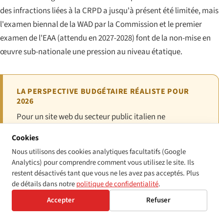
des infractions liées à la CRPD a jusqu'à présent été limitée, mais
l'examen biennal de la WAD par la Commission et le premier
examen de l'EAA (attendu en 2027-2028) font de la non-mise en
œuvre sub-nationale une pression au niveau étatique.
LA PERSPECTIVE BUDGÉTAIRE RÉALISTE POUR
2026
Pour un site web du secteur public italien ne
satisfaisant pas à la méthodologie de surveillance AgID,
Cookies
l'exposition type est une injonction corrective assortie
Nous utilisons des cookies analytiques facultatifs (Google
d'une amende dans la fourchette
500 €-5 000 €
. Pour
Analytics) pour comprendre comment vous utilisez le site. Ils
un manquement EAA dans le secteur privé, c'est une
restent désactivés tant que vous ne les avez pas acceptés. Plus
de détails dans notre
politique de confidentialité
.
correction assortie d'une amende dans la fourchette
10
000 €-25 000 €
, le niveau très grave atteignant le
Accepter
Refuser
plafond de 40 000 € par infraction
pour les