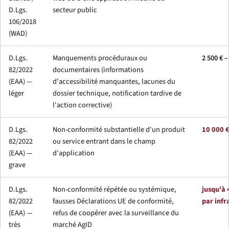
D.Lgs.
secteur public
106/2018
(WAD)
D.Lgs.
Manquements procéduraux ou
2 500 € –
82/2022
documentaires (informations
(EAA) —
d'accessibilité manquantes, lacunes du
léger
dossier technique, notification tardive de
l'action corrective)
D.Lgs.
Non-conformité substantielle d'un produit
10 000 €
82/2022
ou service entrant dans le champ
(EAA) —
d'application
grave
D.Lgs.
Non-conformité répétée ou systémique,
jusqu'à 
82/2022
fausses Déclarations UE de conformité,
par infr
(EAA) —
refus de coopérer avec la surveillance du
très
marché AgID