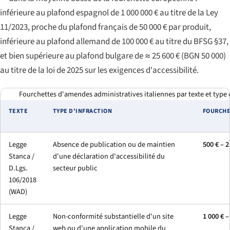
inférieure au plafond espagnol de 1 000 000 € au titre de la Ley
11/2023, proche du plafond français de 50 000 € par produit,
inférieure au plafond allemand de 100 000 € au titre du
BFSG §37
,
et bien supérieure au plafond bulgare de ≈ 25 600 € (BGN 50 000)
au titre de la loi de 2025 sur les exigences d'accessibilité.
Fourchettes d'amendes administratives italiennes par texte et type 
TEXTE
TYPE D'INFRACTION
FOURCH
Legge
Absence de publication ou de maintien
500 € – 2
Stanca /
d'une déclaration d'accessibilité du
D.Lgs.
secteur public
106/2018
(WAD)
Legge
Non-conformité substantielle d'un site
1 000 € –
Stanca /
web ou d'une application mobile du