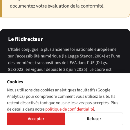
documentez votre évaluation de la conformité.
Le fil directeur
L'Italie conjugue la plus ancienne loi nationale européenne
sur l'accessibilité numérique (la Legge Stanca, 2004) et l'une
des premières transpositions de l'EAA dans l'UE (D.Lgs.
82/2022, en vigueur depuis le 28 juin 2025). Le cadre est
complet sur le papier ; la question persistante de l'application
Cookies
est de savoir si la méthodologie de surveillance d'AgID,
complétée par le contentieux civil au titre de la Legge
Nous utilisons des cookies analytiques facultatifs (Google
67/2006 et le rôle d'organisme d'égalité de l'UNAR, peut
Analytics) pour comprendre comment vous utilisez le site. Ils
combler l'écart de conformité au sein des administrations
restent désactivés tant que vous ne les avez pas acceptés. Plus
infra-nationales décentralisées de l'Italie. Le plafond de 40
de détails dans notre
politique de confidentialité
.
000 € par infraction de l'EAA est dans la moyenne de l'UE,
Accepter
Refuser
mais c'est la disqualification des marchés publics et les
dommages-intérêts civils illimités qui constituent l'exposition