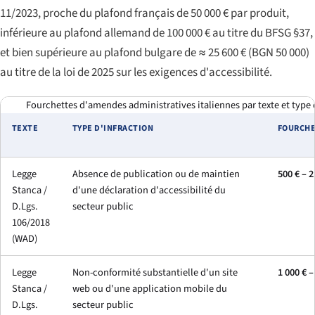
11/2023, proche du plafond français de 50 000 € par produit,
inférieure au plafond allemand de 100 000 € au titre du
BFSG §37
,
et bien supérieure au plafond bulgare de ≈ 25 600 € (BGN 50 000)
au titre de la loi de 2025 sur les exigences d'accessibilité.
Fourchettes d'amendes administratives italiennes par texte et type 
TEXTE
TYPE D'INFRACTION
FOURCH
Legge
Absence de publication ou de maintien
500 € – 2
Stanca /
d'une déclaration d'accessibilité du
D.Lgs.
secteur public
106/2018
(WAD)
Legge
Non-conformité substantielle d'un site
1 000 € –
Stanca /
web ou d'une application mobile du
D.Lgs.
secteur public