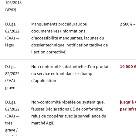
106/2018
(WAD)
D.Lgs.
Manquements procéduraux ou
2 500 € –
82/2022
documentaires (informations
(EAA) —
d'accessibilité manquantes, lacunes du
léger
dossier technique, notification tardive de
l'action corrective)
D.Lgs.
Non-conformité substantielle d'un produit
10 000 €
82/2022
ou service entrant dans le champ
(EAA) —
d'application
grave
D.Lgs.
Non-conformité répétée ou systémique,
jusqu'à 
82/2022
fausses Déclarations UE de conformité,
par infr
(EAA) —
refus de coopérer avec la surveillance du
très
marché AgID
grave /