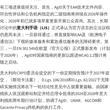
有三项进展值得关注。首先，AgID关于EAA技术文件内容、
符合性评估和公告机构指定的二级指南将持续在2026年操作
化，2026年初已就多项草案更新开展公众咨询。其次，长期
讨论中的
意大利手语（LIS）
正式承认为官方语言的立法议程
仍悬而未决；一旦获得通过，将直接影响EAA及《欧洲电子
通信法》下视听媒体服务和紧急通信服务的无障碍要求。第
三，一旦EN 301 549在欧盟《官方公报》正式重新发布（计划
于2026年），AgID对国家指南的更新以跟进WCAG 2.2预计将
随之启动。
意大利向CRPD委员会提交的下一份定期报告预计于2027年提
交，《斯坦卡法案》、D.Lgs. 106/2018和D.Lgs. 82/2022下无障
碍实施情况将在下一轮结论性意见中占据重要篇幅。由国家
残疾人状况观察站制定并经总理令批准的2024至2028年意大
利残疾两年期行动计划，协调了AgID、UNAR、AGCOM和
Garante Privacy跨机构的执行工作。