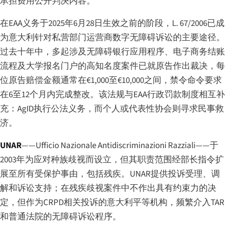
承担费用公开判决内容。
在EAA义务于2025年6月28日生效之前的阶段，L. 67/2006已成
为意大利针对私营部门运营商数字无障碍诉讼的主要途径。
过去十年中，多起涉及无障碍银行应用程序、电子商务结账
流程及大学报名门户的高知名度案件已就原告作出裁决，每
位原告赔偿金额通常在€1,000至€10,000之间，禁令命令要求
在6至12个月内完成整改。该法规与EAA行政罚款制度相互补
充：AgID执行公法义务，而个人或代表性协会则寻求民事救
济。
UNAR
——
Ufficio Nazionale Antidiscriminazioni Razziali
——于
2003年为应对种族歧视而设立，但其职责范围经部长指令扩
展至所有受保护事由，包括残疾。UNAR提供投诉受理、调
解和诉讼支持；在残疾歧视案件中不作出具有约束力的决
定，但作为CRPD相关投诉的意大利平等机构，频繁介入TAR
和普通法院的无障碍诉讼程序。