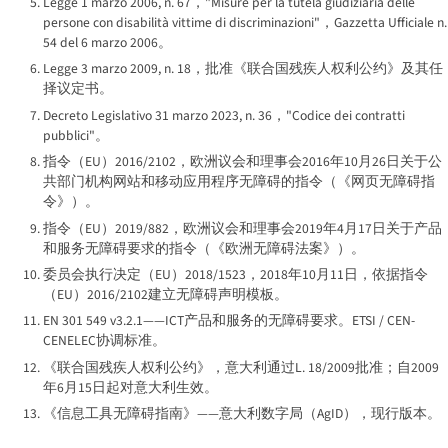
Legge 1 marzo 2006, n. 67
，"
Misure per la tutela giudiziaria delle
persone con disabilità vittime di discriminazioni
"，
Gazzetta Ufficiale
n.
54 del 6 marzo 2006。
Legge 3 marzo 2009, n. 18
，批准《联合国残疾人权利公约》及其任
择议定书。
Decreto Legislativo 31 marzo 2023, n. 36
，"
Codice dei contratti
pubblici
"。
指令（EU）2016/2102，欧洲议会和理事会2016年10月26日关于公
共部门机构网站和移动应用程序无障碍的指令（《网页无障碍指
令》）。
指令（EU）2019/882，欧洲议会和理事会2019年4月17日关于产品
和服务无障碍要求的指令（《欧洲无障碍法案》）。
委员会执行决定（EU）2018/1523，2018年10月11日，依据指令
（EU）2016/2102建立无障碍声明模板。
EN 301 549 v3.2.1——ICT产品和服务的无障碍要求。ETSI / CEN-
CENELEC协调标准。
《联合国残疾人权利公约》，意大利通过L. 18/2009批准；自2009
年6月15日起对意大利生效。
《信息工具无障碍指南》——意大利数字局（AgID），现行版本。