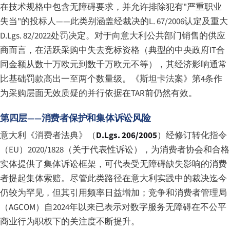
在技术规格中包含无障碍要求，并允许排除犯有"严重职业
失当"的投标人——此类别涵盖经裁决的L. 67/2006认定及重大
D.Lgs. 82/2022处罚决定。对于向意大利公共部门销售的供应
商而言，在活跃采购中失去竞标资格（典型的中央政府IT合
同金额从数十万欧元到数千万欧元不等），其经济影响通常
比基础罚款高出一至两个数量级。《斯坦卡法案》第4条作
为采购层面无效质疑的并行依据在TAR前仍然有效。
第四层——消费者保护和集体诉讼风险
意大利《消费者法典》（
D.Lgs. 206/2005
）经修订转化指令
（EU）2020/1828（关于代表性诉讼），为消费者协会和合格
实体提供了集体诉讼框架，可代表受无障碍缺失影响的消费
者提起集体索赔。尽管此类路径在意大利实践中的裁决迄今
仍较为罕见，但其引用频率日益增加；竞争和消费者管理局
（AGCOM）自2024年以来已表示对数字服务无障碍在不公平
商业行为职权下的关注度不断提升。