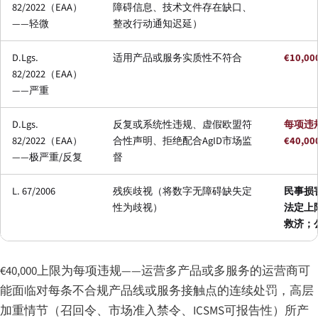
82/2022（EAA）
障碍信息、技术文件存在缺口、
——轻微
整改行动通知迟延）
D.Lgs.
适用产品或服务实质性不符合
€10,00
82/2022（EAA）
——严重
D.Lgs.
反复或系统性违规、虚假欧盟符
每项违
82/2022（EAA）
合性声明、拒绝配合AgID市场监
€40,00
——极严重/反复
督
L. 67/2006
残疾歧视（将数字无障碍缺失定
民事损
性为歧视）
法定上
救济；
€40,000上限为每项违规——运营多产品或多服务的运营商可
能面临对每条不合规产品线或服务接触点的连续处罚，高层
加重情节（召回令、市场准入禁令、ICSMS可报告性）所产