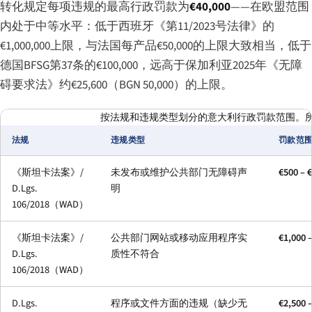
转化规定每项违规的最高行政罚款为
€40,000
——在欧盟范围
内处于中等水平：低于西班牙《第11/2023号法律》的
€1,000,000上限，与法国每产品€50,000的上限大致相当，低于
德国BFSG第37条的€100,000，远高于保加利亚2025年《无障
碍要求法》约€25,600（BGN 50,000）的上限。
按法规和违规类型划分的意大利行政罚款范围。
法规
违规类型
罚款范
《斯坦卡法案》/
未发布或维护公共部门无障碍声
€500 – 
D.Lgs.
明
106/2018（WAD）
《斯坦卡法案》/
公共部门网站或移动应用程序实
€1,000 
D.Lgs.
质性不符合
106/2018（WAD）
D.Lgs.
程序或文件方面的违规（缺少无
€2,500 