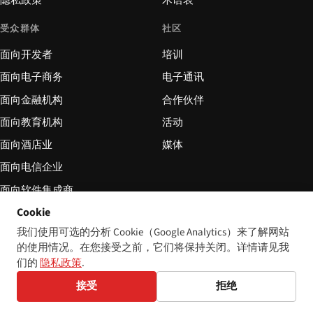
隐私政策
术语表
受众群体
社区
面向开发者
培训
面向电子商务
电子通讯
面向金融机构
合作伙伴
面向教育机构
活动
面向酒店业
媒体
面向电信企业
面向软件集成商
Cookie
面向非政府组织
我们使用可选的分析 Cookie（Google Analytics）来了解网站
关注我们
的使用情况。在您接受之前，它们将保持关闭。详情请见我
们的
隐私政策
.
通过 RSS 订阅
接受
拒绝
Sitemap
llms.txt