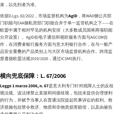
束，以先到者为准。
依据D.Lgs. 82/2022，市场监督机构为
AgID
，将WAD侧公共部
门职能与EAA侧私营部门职能合并于单一监管机构之下——在
欧盟中属于相对罕见的机构安排（大多数成员国将两项职能
分开设置）。AgID在电子通信和视听服务方面与AGCOM合
作，在消费者银行服务方面与意大利银行合作，在与一般产
品安全重叠的产品类别上与大区市场监督机构合作。跨境监
督遵循欧盟法规2019/1020，通过ICSMS执行。
横向兜底保障：L. 67/2006
Legge 1 marzo 2006, n. 67
是意大利专门针对残障人士的反歧
视法规。该法律禁止直接和间接歧视，包括未提供合理便利
的行为，并赋予当事人在普通法院提起民事诉讼的权利。救
济措施包括禁令救济、物质和非物质损害赔偿，以及由被告