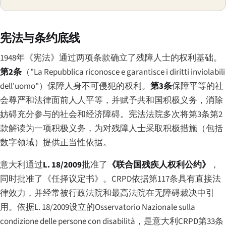
宪法与条约底线
1948年《宪法》通过两项条款确立了残障人士的权利基础。
第2条
（
"La Repubblica riconosce e garantisce i diritti inviolabili
dell'uomo"
）保障人身不可侵犯的权利。
第3条
保障平等的社
会尊严和法律面前人人平等，并赋予共和国积极义务，消除
妨碍充分参与的社会和经济障碍。宪法法院多次将第3条第2
款解读为一项积极义务，为对残障人士采取积极措施（包括
数字领域）提供正当性依据。
意大利通过
L. 18/2009
批准了
《联合国残疾人权利公约》
，
同时批准了《任择议定书》。CRPD依据第117条具有直接法
律效力，并经常被行政法院和最高法院在无障碍裁决中引
用。依据L. 18/2009设立的
Osservatorio Nazionale sulla
condizione delle persone con disabilità
，是意大利CRPD第33条