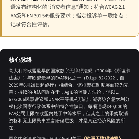
语发布结构化的"消费者信息"通知；符合WCAG 2.1
AA级和EN 301 549服务要求；指定投诉单一联络点；
记录符合性评估。
核心脉络
意大利将欧盟最早的国家数字无障碍法规（2004年《斯坦卡
法案》）与欧盟最早的EAA转化之一（D.Lgs. 82/2022，自
2025年6月28日起施行）相结合。该框架在制度层面较为完
善；持续的执法问题在于，AgID的监测方法论，辅以L.
67/2006民事诉讼和UNAR平等机构职能，能否弥合意大利分
权化次国家行政体系中的符合性缺口。每项违规€40,000的
EAA处罚上限在欧盟内处于中等水平，但其之上的采购取消
资格和无上限民事损害赔偿层级，才是真正经济风险的所
在。
更多内容请参阅Disability World关于
《欧洲无障碍法案》
、