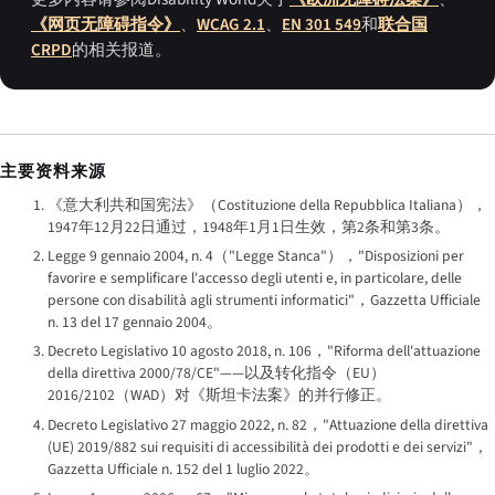
《网页无障碍指令》
、
WCAG 2.1
、
EN 301 549
和
联合国
CRPD
的相关报道。
主要资料来源
《意大利共和国宪法》（
Costituzione della Repubblica Italiana
），
1947年12月22日通过，1948年1月1日生效，第2条和第3条。
Legge 9 gennaio 2004, n. 4
（"
Legge Stanca
"），"
Disposizioni per
favorire e semplificare l'accesso degli utenti e, in particolare, delle
persone con disabilità agli strumenti informatici
"，
Gazzetta Ufficiale
n. 13 del 17 gennaio 2004。
Decreto Legislativo 10 agosto 2018, n. 106
，"
Riforma dell'attuazione
della direttiva 2000/78/CE
"——以及转化指令（EU）
2016/2102（WAD）对《斯坦卡法案》的并行修正。
Decreto Legislativo 27 maggio 2022, n. 82
，"
Attuazione della direttiva
(UE) 2019/882 sui requisiti di accessibilità dei prodotti e dei servizi
"，
Gazzetta Ufficiale
n. 152 del 1 luglio 2022。