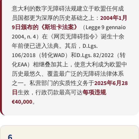
意大利的数字无障碍法规建立于欧盟任何成
员国都更为深厚的历史基础之上：
2004年1月
9日颁布的《斯坦卡法案》
（
Legge 9 gennaio
2004, n. 4
）在《网页无障碍指令》诞生十余
年前便已进入法典。其后，
D.Lgs.
106/2018
（转化WAD）和
D.Lgs. 82/2022
（转
化EAA）相继叠加其上，使意大利成为欧盟中
历史最悠久、覆盖最广泛的无障碍法律体系
之一。私营部门的实质性义务于
2025年6月28
日
生效，行政罚款最高可达
每项违规
€40,000
。
6