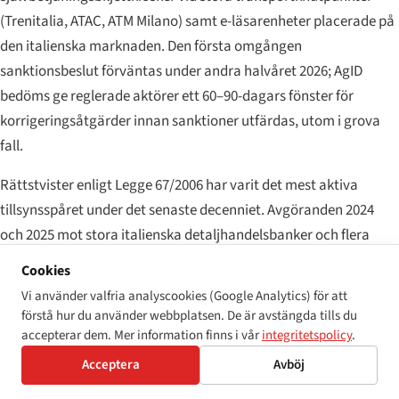
(Trenitalia, ATAC, ATM Milano) samt e-läsarenheter placerade på
den italienska marknaden. Den första omgången
sanktionsbeslut förväntas under andra halvåret 2026; AgID
bedöms ge reglerade aktörer ett 60–90-dagars fönster för
korrigeringsåtgärder innan sanktioner utfärdas, utom i grova
fall.
Rättstvister enligt Legge 67/2006 har varit det mest aktiva
tillsynsspåret under det senaste decenniet. Avgöranden 2024
och 2025 mot stora italienska detaljhandelsbanker och flera
universitetsantagningsplattformar ledde till skadestånd i
Cookies
intervallet 5 000–25 000 € per sökande, med förelägganden om
Vi använder valfria analyscookies (Google Analytics) för att
åtgärdande inom 6–12 månader och offentliggörande av domen
förstå hur du använder webbplatsen. De är avstängda tills du
i nationella tidningar. Kassationsdomstolens
accepterar dem. Mer information finns i vår
integritetspolicy
.
tillgänglighetsjurisprudens tenderar mot en utvidgning av
Acceptera
Avböj
"skälig anpassning" som en positiv skyldighet för privata