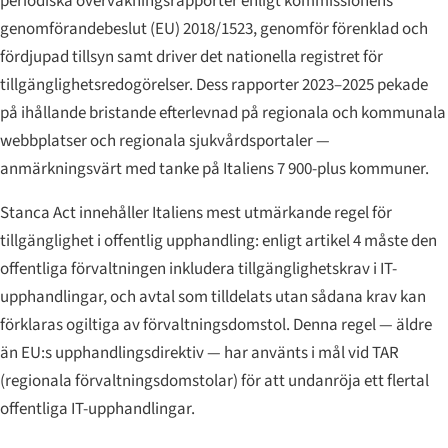
periodiska övervakningsrapporter enligt kommissionens
genomförandebeslut (EU) 2018/1523, genomför förenklad och
fördjupad tillsyn samt driver det nationella registret för
tillgänglighetsredogörelser. Dess rapporter 2023–2025 pekade
på ihållande bristande efterlevnad på regionala och kommunala
webbplatser och regionala sjukvårdsportaler —
anmärkningsvärt med tanke på Italiens 7 900-plus kommuner.
Stanca Act innehåller Italiens mest utmärkande regel för
tillgänglighet i offentlig upphandling: enligt artikel 4 måste den
offentliga förvaltningen inkludera tillgänglighetskrav i IT-
upphandlingar, och avtal som tilldelats utan sådana krav kan
förklaras ogiltiga av förvaltningsdomstol. Denna regel — äldre
än EU:s upphandlingsdirektiv — har använts i mål vid TAR
(regionala förvaltningsdomstolar) för att undanröja ett flertal
offentliga IT-upphandlingar.