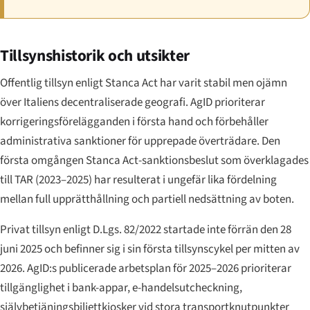
Tillsynshistorik och utsikter
Offentlig tillsyn enligt Stanca Act har varit stabil men ojämn
över Italiens decentraliserade geografi. AgID prioriterar
korrigeringsförelägganden i första hand och förbehåller
administrativa sanktioner för upprepade överträdare. Den
första omgången Stanca Act-sanktionsbeslut som överklagades
till TAR (2023–2025) har resulterat i ungefär lika fördelning
mellan full upprätthållning och partiell nedsättning av boten.
Privat tillsyn enligt D.Lgs. 82/2022 startade inte förrän den 28
juni 2025 och befinner sig i sin första tillsynscykel per mitten av
2026. AgID:s publicerade arbetsplan för 2025–2026 prioriterar
tillgänglighet i bank-appar, e-handelsutcheckning,
självbetjäningsbiljettkiosker vid stora transportknutpunkter