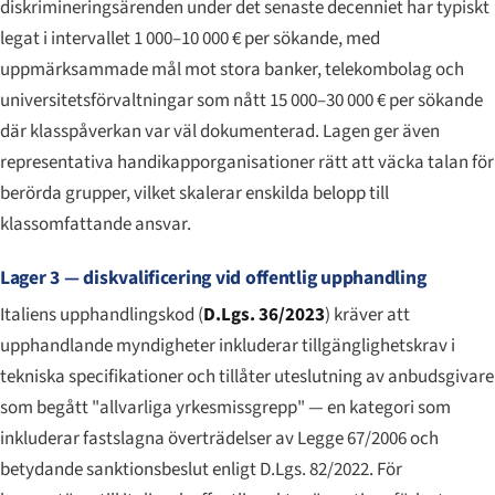
diskrimineringsärenden under det senaste decenniet har typiskt
legat i intervallet 1 000–10 000 € per sökande, med
uppmärksammade mål mot stora banker, telekombolag och
universitetsförvaltningar som nått 15 000–30 000 € per sökande
där klasspåverkan var väl dokumenterad. Lagen ger även
representativa handikapporganisationer rätt att väcka talan för
berörda grupper, vilket skalerar enskilda belopp till
klassomfattande ansvar.
Lager 3 — diskvalificering vid offentlig upphandling
Italiens upphandlingskod (
D.Lgs. 36/2023
) kräver att
upphandlande myndigheter inkluderar tillgänglighetskrav i
tekniska specifikationer och tillåter uteslutning av anbudsgivare
som begått "allvarliga yrkesmissgrepp" — en kategori som
inkluderar fastslagna överträdelser av Legge 67/2006 och
betydande sanktionsbeslut enligt D.Lgs. 82/2022. För