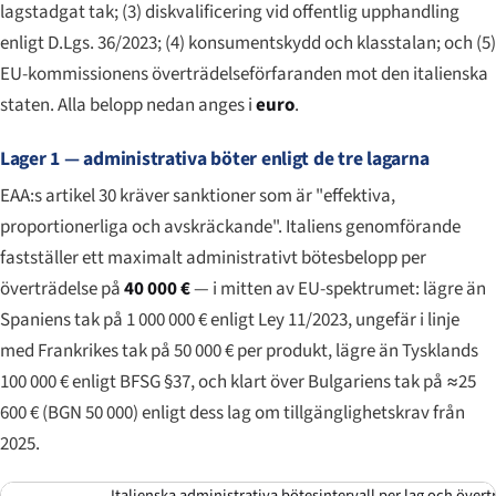
lagstadgat tak; (3) diskvalificering vid offentlig upphandling
enligt D.Lgs. 36/2023; (4) konsumentskydd och klasstalan; och (5)
EU-kommissionens överträdelseförfaranden mot den italienska
staten. Alla belopp nedan anges i
euro
.
Lager 1 — administrativa böter enligt de tre lagarna
EAA:s artikel 30 kräver sanktioner som är "effektiva,
proportionerliga och avskräckande". Italiens genomförande
fastställer ett maximalt administrativt bötesbelopp per
överträdelse på
40 000 €
— i mitten av EU-spektrumet: lägre än
Spaniens tak på 1 000 000 € enligt Ley 11/2023, ungefär i linje
med Frankrikes tak på 50 000 € per produkt, lägre än Tysklands
100 000 € enligt BFSG §37, och klart över Bulgariens tak på ≈25
600 € (BGN 50 000) enligt dess lag om tillgänglighetskrav från
2025.
Italienska administrativa bötesintervall per lag och övert