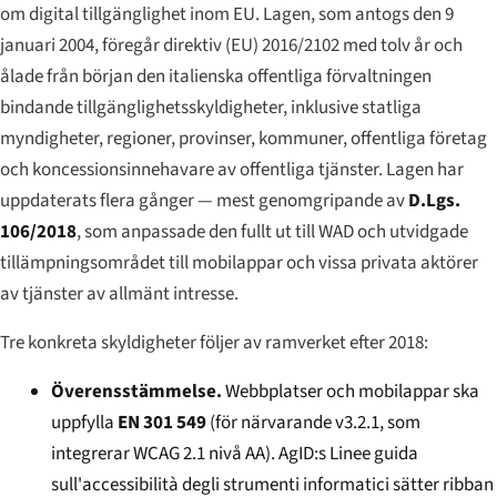
om digital tillgänglighet inom EU. Lagen, som antogs den 9
januari 2004, föregår direktiv (EU) 2016/2102 med tolv år och
ålade från början den italienska offentliga förvaltningen
bindande tillgänglighetsskyldigheter, inklusive statliga
myndigheter, regioner, provinser, kommuner, offentliga företag
och koncessionsinnehavare av offentliga tjänster. Lagen har
uppdaterats flera gånger — mest genomgripande av
D.Lgs.
106/2018
, som anpassade den fullt ut till WAD och utvidgade
tillämpningsområdet till mobilappar och vissa privata aktörer
av tjänster av allmänt intresse.
Tre konkreta skyldigheter följer av ramverket efter 2018:
Överensstämmelse.
Webbplatser och mobilappar ska
uppfylla
EN 301 549
(för närvarande v3.2.1, som
integrerar WCAG 2.1 nivå AA). AgID:s
Linee guida
sull'accessibilità degli strumenti informatici
sätter ribban