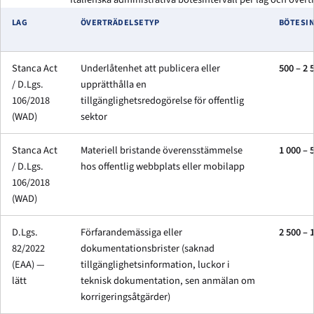
LAG
ÖVERTRÄDELSETYP
BÖTESI
Stanca Act
Underlåtenhet att publicera eller
500 – 2 
/ D.Lgs.
upprätthålla en
106/2018
tillgänglighetsredogörelse för offentlig
(WAD)
sektor
Stanca Act
Materiell bristande överensstämmelse
1 000 – 
/ D.Lgs.
hos offentlig webbplats eller mobilapp
106/2018
(WAD)
D.Lgs.
Förfarandemässiga eller
2 500 – 
82/2022
dokumentationsbrister (saknad
(EAA) —
tillgänglighetsinformation, luckor i
lätt
teknisk dokumentation, sen anmälan om
korrigeringsåtgärder)