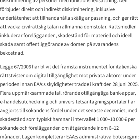
diskriminering av personer med funktionsnedsättning. Den
förbjuder direkt och indirekt diskriminering, inklusive
underlåtenhet att tillhandahålla skälig anpassning, och ger rätt
att väcka civilrättslig talan i allmänna domstolar. Rättsmedlen
inkluderar förelägganden, skadestånd för materiell och ideell
skada samt offentliggörande av domen på svarandens
bekostnad.
Legge 67/2006 har blivit det främsta instrumentet för italienska
rättstvister om digital tillgänglighet mot privata aktörer under
perioden innan EAA:s skyldigheter trädde i kraft den 28 juni 2025.
Flera uppmärksammade fall rörande otillgängliga bank-appar,
e-handelsutcheckning och universitetsantagningsportaler har
avgjorts till sökandens fördel under det senaste decenniet, med
skadestånd som typiskt hamnar i intervallet 1 000–10 000 € per
sökande och förelägganden om åtgärdande inom 6–12
månader. Lagen kompletterar EAA:s administrativa bötesregim: