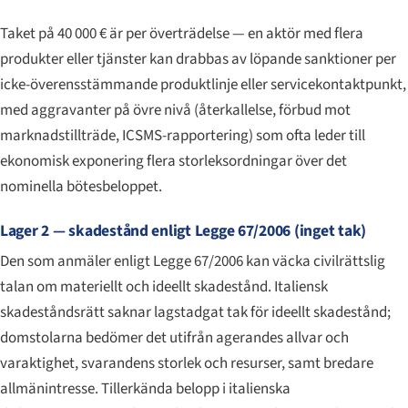
Taket på 40 000 € är per överträdelse — en aktör med flera
produkter eller tjänster kan drabbas av löpande sanktioner per
icke-överensstämmande produktlinje eller servicekontaktpunkt,
med aggravanter på övre nivå (återkallelse, förbud mot
marknadstillträde, ICSMS-rapportering) som ofta leder till
ekonomisk exponering flera storleksordningar över det
nominella bötesbeloppet.
Lager 2 — skadestånd enligt Legge 67/2006 (inget tak)
Den som anmäler enligt Legge 67/2006 kan väcka civilrättslig
talan om materiellt och ideellt skadestånd. Italiensk
skadeståndsrätt saknar lagstadgat tak för ideellt skadestånd;
domstolarna bedömer det utifrån agerandes allvar och
varaktighet, svarandens storlek och resurser, samt bredare
allmänintresse. Tillerkända belopp i italienska