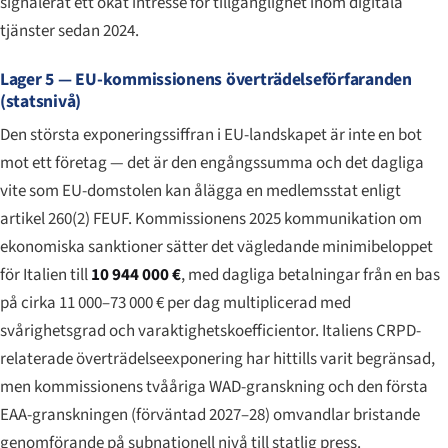
signalerat ett ökat intresse för tillgänglighet inom digitala
tjänster sedan 2024.
Lager 5 — EU-kommissionens överträdelseförfaranden
(statsnivå)
Den största exponeringssiffran i EU-landskapet är inte en bot
mot ett företag — det är den engångssumma och det dagliga
vite som EU-domstolen kan ålägga en medlemsstat enligt
artikel 260(2) FEUF. Kommissionens 2025 kommunikation om
ekonomiska sanktioner sätter det vägledande minimibeloppet
för Italien till
10 944 000 €
, med dagliga betalningar från en bas
på cirka 11 000–73 000 € per dag multiplicerad med
svårighetsgrad och varaktighetskoefficientor. Italiens CRPD-
relaterade överträdelseexponering har hittills varit begränsad,
men kommissionens tvååriga WAD-granskning och den första
EAA-granskningen (förväntad 2027–28) omvandlar bristande
genomförande på subnationell nivå till statlig press.