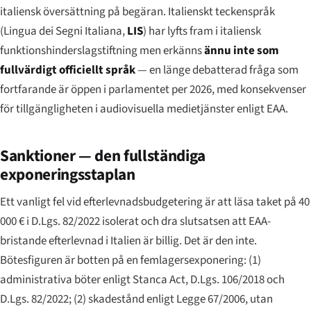
italiensk översättning på begäran. Italienskt teckenspråk
(
Lingua dei Segni Italiana
,
LIS
) har lyfts fram i italiensk
funktionshinderslagstiftning men erkänns
ännu inte som
fullvärdigt officiellt språk
— en länge debatterad fråga som
fortfarande är öppen i parlamentet per 2026, med konsekvenser
för tillgängligheten i audiovisuella medietjänster enligt EAA.
Sanktioner — den fullständiga
exponeringsstaplan
Ett vanligt fel vid efterlevnadsbudgetering är att läsa taket på 40
000 € i D.Lgs. 82/2022 isolerat och dra slutsatsen att EAA-
bristande efterlevnad i Italien är billig. Det är den inte.
Bötesfiguren är botten på en femlagersexponering: (1)
administrativa böter enligt Stanca Act, D.Lgs. 106/2018 och
D.Lgs. 82/2022; (2) skadestånd enligt Legge 67/2006, utan