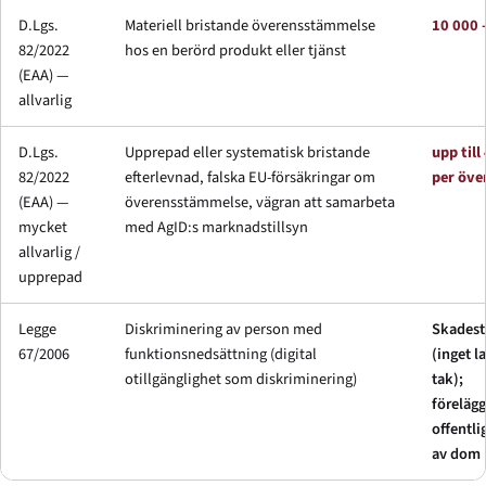
D.Lgs.
Materiell bristande överensstämmelse
10 000 
82/2022
hos en berörd produkt eller tjänst
(EAA) —
allvarlig
D.Lgs.
Upprepad eller systematisk bristande
upp till
82/2022
efterlevnad, falska EU-försäkringar om
per öve
(EAA) —
överensstämmelse, vägran att samarbeta
mycket
med AgID:s marknadstillsyn
allvarlig /
upprepad
Legge
Diskriminering av person med
Skades
67/2006
funktionsnedsättning (digital
(inget l
otillgänglighet som diskriminering)
tak);
föreläg
offentl
av dom