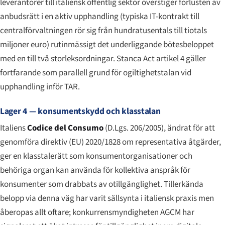
leverantörer till italiensk offentlig sektor överstiger förlusten av
anbudsrätt i en aktiv upphandling (typiska IT-kontrakt till
centralförvaltningen rör sig från hundratusentals till tiotals
miljoner euro) rutinmässigt det underliggande bötesbeloppet
med en till två storleksordningar. Stanca Act artikel 4 gäller
fortfarande som parallell grund för ogiltighetstalan vid
upphandling inför TAR.
Lager 4 — konsumentskydd och klasstalan
Italiens
Codice del Consumo
(D.Lgs. 206/2005), ändrat för att
genomföra direktiv (EU) 2020/1828 om representativa åtgärder,
ger en klasstalerätt som konsumentorganisationer och
behöriga organ kan använda för kollektiva anspråk för
konsumenter som drabbats av otillgänglighet. Tillerkända
belopp via denna väg har varit sällsynta i italiensk praxis men
åberopas allt oftare; konkurrensmyndigheten AGCM har