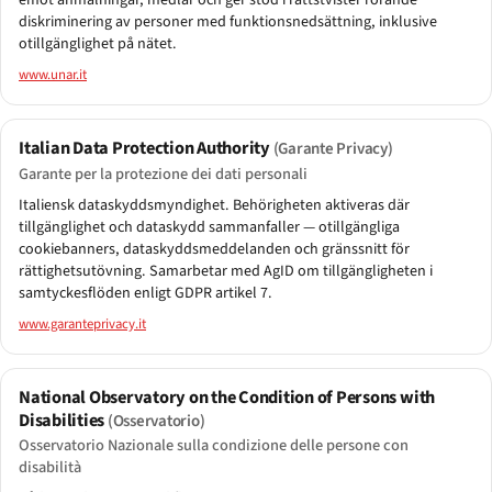
emot anmälningar, medlar och ger stöd i rättstvister rörande
diskriminering av personer med funktionsnedsättning, inklusive
otillgänglighet på nätet.
www.unar.it
Italian Data Protection Authority
(Garante Privacy)
Garante per la protezione dei dati personali
Italiensk dataskyddsmyndighet. Behörigheten aktiveras där
tillgänglighet och dataskydd sammanfaller — otillgängliga
cookiebanners, dataskyddsmeddelanden och gränssnitt för
rättighetsutövning. Samarbetar med AgID om tillgängligheten i
samtyckesflöden enligt GDPR artikel 7.
www.garanteprivacy.it
National Observatory on the Condition of Persons with
Disabilities
(Osservatorio)
Osservatorio Nazionale sulla condizione delle persone con
disabilità