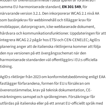
Ribban för överensstämmelse i båda spåren är förankrad i
samma EU-harmoniserade standard,
EN 301 549
, för
närvarande version 3.2.1. Den inkorporerar WCAG 2.1 nivå AA
som baslinjekrav för webbinnehåll och tillägger krav för
mobilappar, datorprogram, icke-webbaserade dokument,
hårdvara och kommunikationsfunktioner. Uppdateringen för att
integrera WCAG 2.2 pågår hos ETSI och CEN-CENELEC; AgID:s
planering anger att de italienska riktlinjerna kommer att följa
den nya versionen på ett övergångsschemat när den
harmoniserade standarden väl offentliggörs i EU:s officiella
tidning.
AgID:s riktlinjer från 2023 om konformitetsbedömning enligt EAA
fastlägger förfarandena, formen för EU:s försäkran om
överensstämmelse, krav på teknisk dokumentation, CE-
märkningens samspel och språkregimen. Försäkringar får
utfärdas på italienska eller på ett annat EU-officiellt språk med