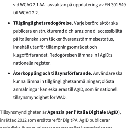
vid WCAG 2.1 AA i avvaktan på uppdatering av EN 301 549
till WCAG 2.2.
Tillgänglighetsredogörelse.
Varje berörd aktör ska
publicera en strukturerad
dichiarazione di accessibilità
på italienska som täcker överensstämmelsestatus,
innehåll utanför tillämpningsområdet och
klagoförfarandet. Redogörelsen lämnas in i AgID:s
nationella register.
Återkoppling och tillsynsförfarande.
Användare ska
kunna lämna in tillgänglighetsanmälningar; olösta
anmälningar kan eskaleras till AgID, som är nationell
tillsynsmyndighet för WAD.
Tillsynsmyndigheten är
Agenzia per l'Italia Digitale
(
AgID
),
inrättad 2012 som ersättare för DigitPA. AgID publicerar