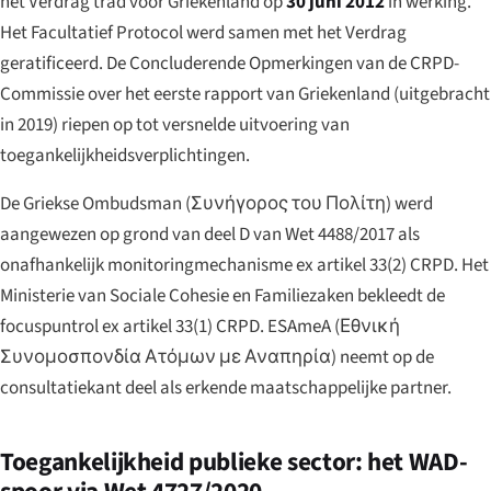
het Verdrag trad voor Griekenland op
30 juni 2012
in werking.
Het Facultatief Protocol werd samen met het Verdrag
geratificeerd. De Concluderende Opmerkingen van de CRPD-
Commissie over het eerste rapport van Griekenland (uitgebracht
in 2019) riepen op tot versnelde uitvoering van
toegankelijkheidsverplichtingen.
De Griekse Ombudsman (
Συνήγορος του Πολίτη
) werd
aangewezen op grond van deel D van Wet 4488/2017 als
onafhankelijk monitoringmechanisme ex artikel 33(2) CRPD. Het
Ministerie van Sociale Cohesie en Familiezaken bekleedt de
focuspuntrol ex artikel 33(1) CRPD. ESAmeA (
Εθνική
Συνομοσπονδία Ατόμων με Αναπηρία
) neemt op de
consultatiekant deel als erkende maatschappelijke partner.
Toegankelijkheid publieke sector: het WAD-