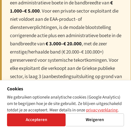
een administratieve boete in de bandbreedte van
€
1.000–€ 5.000
. Voor een private-sector exploitant die
niet voldoet aan de EAA-product- of
dienstenverplichtingen, is de modale blootstelling
corrigerende actie plus een administratieve boete in de
bandbreedte van
€ 3.000–€ 20.000
, met de zeer
ernstige/herhaalde band (€ 20.000–€ 100.000+)
gereserveerd voor systemische tekortkomingen. Voor
elke exploitant die verkoopt aan de Griekse publieke
sector, is laag 3 (aanbestedingsuitsluiting op grond van
Wet 4412/2016) doorgaans de dominante economische
Cookies
blootstelling. Voor elk product of dienst met
We gebruiken optionele analytische cookies (Google Analytics)
grensoverschrijdend bereik kan een Griekse bevinding
om te begrijpen hoe je de site gebruikt. Ze blijven uitgeschakeld
parallelle procedures starten in elke andere lidstaat
totdat je ze accepteert. Meer details in onze
privacyverklaring
.
waar het product of dienst op de markt wordt
Accepteren
Weigeren
gebracht.