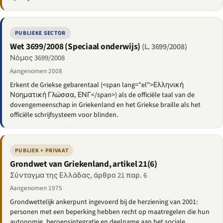
PUBLIEKE SECTOR
Wet 3699/2008 (Speciaal onderwijs)
(L. 3699/2008)
Νόμος 3699/2008
Aangenomen 2008
Erkent de Griekse gebarentaal (<span lang="el">Ελληνική
Νοηματική Γλώσσα, ΕΝΓ</span>) als de officiële taal van de
dovengemeenschap in Griekenland en het Griekse braille als het
officiële schrijfsysteem voor blinden.
PUBLIEK + PRIVAAT
Grondwet van Griekenland, artikel 21(6)
Σύνταγμα της Ελλάδας, άρθρο 21 παρ. 6
Aangenomen 1975
Grondwettelijk ankerpunt ingevoerd bij de herziening van 2001:
personen met een beperking hebben recht op maatregelen die hun
autonomie, beroepsintegratie en deelname aan het sociale,