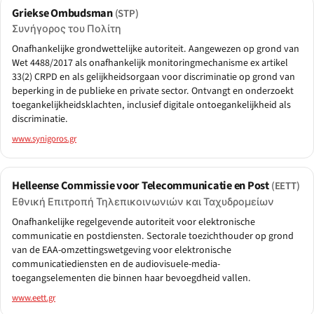
Griekse Ombudsman
(STP)
Συνήγορος του Πολίτη
Onafhankelijke grondwettelijke autoriteit. Aangewezen op grond van
Wet 4488/2017 als onafhankelijk monitoringmechanisme ex artikel
33(2) CRPD en als gelijkheidsorgaan voor discriminatie op grond van
beperking in de publieke en private sector. Ontvangt en onderzoekt
toegankelijkheidsklachten, inclusief digitale ontoegankelijkheid als
discriminatie.
www.synigoros.gr
Helleense Commissie voor Telecommunicatie en Post
(EETT)
Εθνική Επιτροπή Τηλεπικοινωνιών και Ταχυδρομείων
Onafhankelijke regelgevende autoriteit voor elektronische
communicatie en postdiensten. Sectorale toezichthouder op grond
van de EAA-omzettingswetgeving voor elektronische
communicatiediensten en de audiovisuele-media-
toegangselementen die binnen haar bevoegdheid vallen.
www.eett.gr