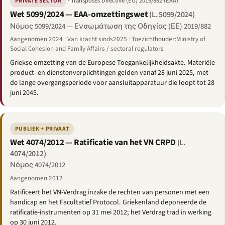
· Transposes Directive (EU) 2019/882 (EAA)
PRIVATE SECTOR
Wet 5099/2024 — EAA-omzettingswet
(L. 5099/2024)
Νόμος 5099/2024 — Ενσωμάτωση της Οδηγίας (ΕΕ) 2019/882
Aangenomen 2024 · Van kracht sinds2025 · Toezichthouder:Ministry of
Social Cohesion and Family Affairs / sectoral regulators
Griekse omzetting van de Europese Toegankelijkheidsakte. Materiële
product- en dienstenverplichtingen gelden vanaf 28 juni 2025, met
de lange overgangsperiode voor aansluitapparatuur die loopt tot 28
juni 2045.
PUBLIEK + PRIVAAT
Wet 4074/2012 — Ratificatie van het VN CRPD
(L.
4074/2012)
Νόμος 4074/2012
Aangenomen 2012
Ratificeert het VN-Verdrag inzake de rechten van personen met een
handicap en het Facultatief Protocol. Griekenland deponeerde de
ratificatie-instrumenten op 31 mei 2012; het Verdrag trad in werking
op 30 juni 2012.