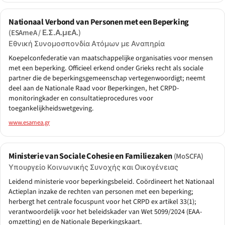
Nationaal Verbond van Personen met een Beperking
(ESAmeA / Ε.Σ.Α.μεΑ.)
Εθνική Συνομοσπονδία Ατόμων με Αναπηρία
Koepelconfederatie van maatschappelijke organisaties voor mensen
met een beperking. Officieel erkend onder Grieks recht als sociale
partner die de beperkingsgemeenschap vertegenwoordigt; neemt
deel aan de Nationale Raad voor Beperkingen, het CRPD-
monitoringkader en consultatieprocedures voor
toegankelijkheidswetgeving.
www.esamea.gr
Ministerie van Sociale Cohesie en Familiezaken
(MoSCFA)
Υπουργείο Κοινωνικής Συνοχής και Οικογένειας
Leidend ministerie voor beperkingsbeleid. Coördineert het Nationaal
Actieplan inzake de rechten van personen met een beperking;
herbergt het centrale focuspunt voor het CRPD ex artikel 33(1);
verantwoordelijk voor het beleidskader van Wet 5099/2024 (EAA-
omzetting) en de Nationale Beperkingskaart.