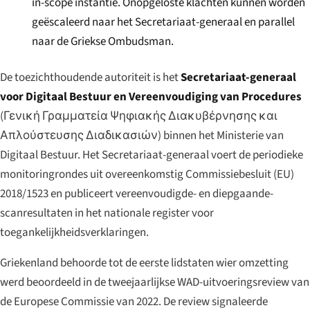
in-scope instantie. Onopgeloste klachten kunnen worden
geëscaleerd naar het Secretariaat-generaal en parallel
naar de Griekse Ombudsman.
De toezichthoudende autoriteit is het
Secretariaat-generaal
voor Digitaal Bestuur en Vereenvoudiging van Procedures
(
Γενική Γραμματεία Ψηφιακής Διακυβέρνησης και
Απλούστευσης Διαδικασιών
) binnen het Ministerie van
Digitaal Bestuur. Het Secretariaat-generaal voert de periodieke
monitoringrondes uit overeenkomstig Commissiebesluit (EU)
2018/1523 en publiceert vereenvoudigde- en diepgaande-
scanresultaten in het nationale register voor
toegankelijkheidsverklaringen.
Griekenland behoorde tot de eerste lidstaten wier omzetting
werd beoordeeld in de tweejaarlijkse WAD-uitvoeringsreview van
de Europese Commissie van 2022. De review signaleerde