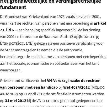
Het grondwettelijke en verdragsrechtelijke
fundament
De Grondwet van Griekenland van 1975, zoals herzien in 2001,
verankert de rechten van personen met een beperking in
artikel
21, lid 6
— een bepaling specifiek ingevoerd bij de herziening
van 2001 en thans door de Raad van State (
Συμβούλιο της
Επικρατείας
, ΣτΕ) gelezen als een positieve verplichting voor
de Staat maatregelen te nemen die de autonomie,
beroepsintegratie en deelname van personen met een beperking
aan het sociale, economische en politieke leven van het land
waarborgen.
Griekenland ratificeerde het
VN-Verdrag inzake de rechten
van personen met een handicap
bij
Wet 4074/2012
(
Νόμος
4074/2012
) op 11 april 2012; de ratificatie-instrumenten werden
op
31 mei 2012
bij de VN-secretaris-generaal gedeponeerd, en