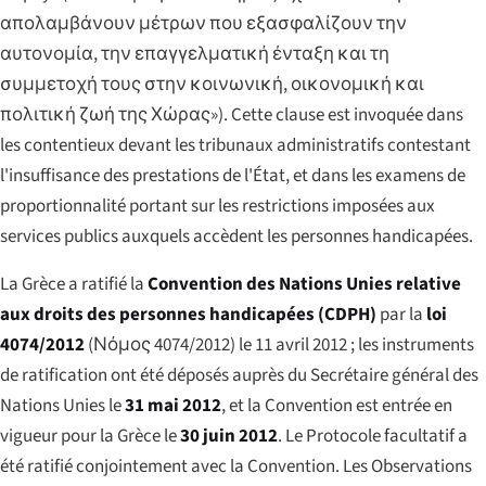
απολαμβάνουν μέτρων που εξασφαλίζουν την
αυτονομία, την επαγγελματική ένταξη και τη
συμμετοχή τους στην κοινωνική, οικονομική και
πολιτική ζωή της Χώρας»
). Cette clause est invoquée dans
les contentieux devant les tribunaux administratifs contestant
l'insuffisance des prestations de l'État, et dans les examens de
proportionnalité portant sur les restrictions imposées aux
services publics auxquels accèdent les personnes handicapées.
La Grèce a ratifié la
Convention des Nations Unies relative
aux droits des personnes handicapées (CDPH)
par la
loi
4074/2012
(
Νόμος 4074/2012
) le 11 avril 2012 ; les instruments
de ratification ont été déposés auprès du Secrétaire général des
Nations Unies le
31 mai 2012
, et la Convention est entrée en
vigueur pour la Grèce le
30 juin 2012
. Le Protocole facultatif a
été ratifié conjointement avec la Convention. Les Observations