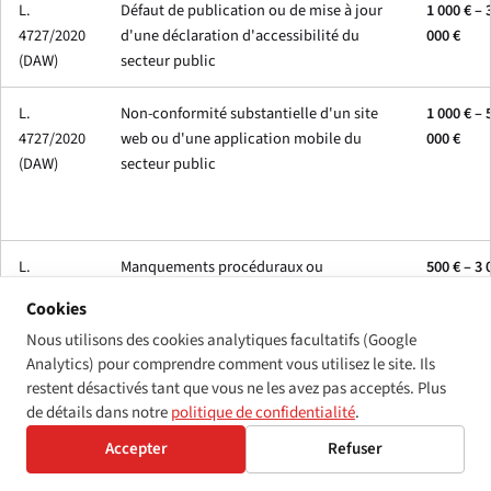
L.
Défaut de publication ou de mise à jour
1 000 € – 
4727/2020
d'une déclaration d'accessibilité du
000 €
(DAW)
secteur public
L.
Non-conformité substantielle d'un site
1 000 € – 
4727/2020
web ou d'une application mobile du
000 €
(DAW)
secteur public
L.
Manquements procéduraux ou
500 € – 3 
5099/2024
documentaires (absence d'information
€
Cookies
(EAA) —
sur l'accessibilité, lacunes dans le
Nous utilisons des cookies analytiques facultatifs (Google
légère
dossier technique)
Analytics) pour comprendre comment vous utilisez le site. Ils
restent désactivés tant que vous ne les avez pas acceptés. Plus
de détails dans notre
politique de confidentialité
.
L.
Non-conformité substantielle d'un
3 000 € –
5099/2024
produit ou service concerné
000 €
Accepter
Refuser
(EAA) —