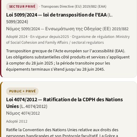
· Transposes Directive (EU) 2019/882 (EAA)
SECTEUR PRIVÉ
Loi 5099/2024 — loi de transposition de l'EAA
(L.
5099/2024)
Νόμος 5099/2024 — Ενσωμάτωση της Οδηγίας (ΕΕ) 2019/882
Adopté 2024 · En vigueur depuis2025 · Organisme de régulation :Ministry
of Social Cohesion and Family Affairs / sectoral regulators
Transposition grecque de l'Acte européen sur l'accessibilité (EAA).
Les obligations substantielles côté produits et services s'appliquent
à compter du 28 juin 2025 ; la période transitoire pour les
équipements terminaux s'étend jusqu'au 28 juin 2045.
PUBLIC + PRIVÉ
Loi 4074/2012 — Ratification de la CDPH des Nations
Unies
(L. 4074/2012)
Νόμος 4074/2012
Adopté 2012
Ratifie la Convention des Nations Unies relative aux droits des
personnes handicapées et son Protocole facultatif. La Grèce a