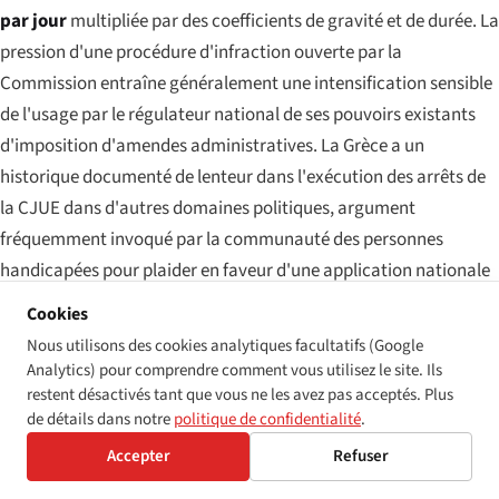
par jour
multipliée par des coefficients de gravité et de durée. La
pression d'une procédure d'infraction ouverte par la
Commission entraîne généralement une intensification sensible
de l'usage par le régulateur national de ses pouvoirs existants
d'imposition d'amendes administratives. La Grèce a un
historique documenté de lenteur dans l'exécution des arrêts de
la CJUE dans d'autres domaines politiques, argument
fréquemment invoqué par la communauté des personnes
handicapées pour plaider en faveur d'une application nationale
plus vigoureuse de l'EAA.
Cookies
Nous utilisons des cookies analytiques facultatifs (Google
Analytics) pour comprendre comment vous utilisez le site. Ils
L'ANALYSE BUDGÉTAIRE RÉALISTE POUR 2026
restent désactivés tant que vous ne les avez pas acceptés. Plus
de détails dans notre
politique de confidentialité
.
Pour un site web du secteur public grec ne satisfaisant
Accepter
Refuser
pas à la méthodologie de surveillance de la DAW,
l'exposition modale est une injonction corrective