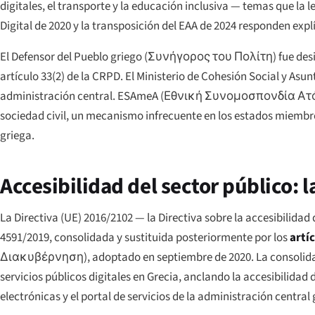
digitales, el transporte y la educación inclusiva — temas que la
Digital de 2020 y la transposición del EAA de 2024 responden exp
El Defensor del Pueblo griego (
Συνήγορος του Πολίτη
) fue de
artículo 33(2) de la CRPD. El Ministerio de Cohesión Social y Asunt
administración central. ESAmeA (
Εθνική Συνομοσπονδία Ατ
sociedad civil, un mecanismo infrecuente en los estados miembros
griega.
Accesibilidad del sector público: l
La Directiva (UE) 2016/2102 — la Directiva sobre la accesibilidad
4591/2019, consolidada y sustituida posteriormente por los
artí
Διακυβέρνηση
), adoptado en septiembre de 2020. La consolid
servicios públicos digitales en Grecia, anclando la accesibilidad d
electrónicas y el portal de servicios de la administración central 