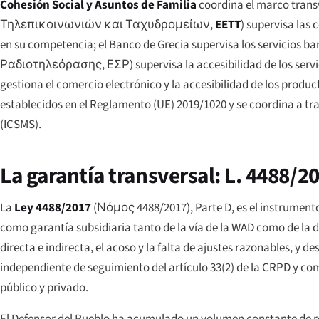
Cohesión Social y Asuntos de Familia
coordina el marco transv
Τηλεπικοινωνιών και Ταχυδρομείων
,
EETT
) supervisa las
en su competencia; el Banco de Grecia supervisa los servicios ba
Ραδιοτηλεόρασης
, ΕΣΡ) supervisa la accesibilidad de los se
gestiona el comercio electrónico y la accesibilidad de los produ
establecidos en el Reglamento (UE) 2019/1020 y se coordina a tr
(ICSMS).
La garantía transversal: L. 4488/2
La
Ley 4488/2017
(
Νόμος 4488/2017
), Parte D, es el instrume
como garantía subsidiaria tanto de la vía de la WAD como de la 
directa e indirecta, el acoso y la falta de ajustes razonables, y d
independiente de seguimiento del artículo 33(2) de la CRPD y co
público y privado.
El Defensor del Pueblo ha acumulado un volumen constante de re