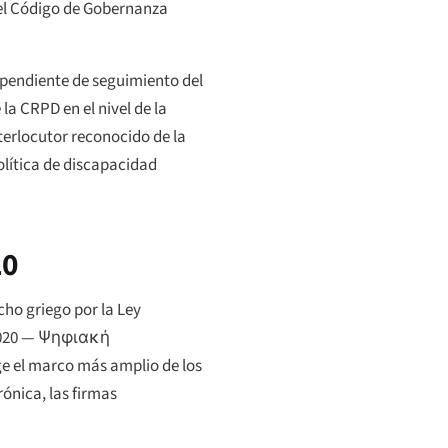
 el Código de Gobernanza
ependiente de seguimiento del
 la CRPD en el nivel de la
nterlocutor reconocido de la
olítica de discapacidad
20
cho griego por la Ley
020 — Ψηφιακή
ge el marco más amplio de los
rónica, las firmas