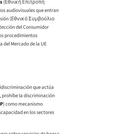
s
(
Εθνική Επιτροπή
ios audiovisuales que entran
sión (
Εθνικό Συμβούλιο
rotección del Consumidor
los procedimientos
ia del Mercado de la UE
tidiscriminación que actúa
 prohíbe la discriminación
TP
) como mecanismo
scapacidad en los sectores
nes sobre servicios de banca