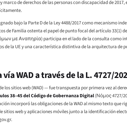
 ley marco de derechos de las personas con discapacidad de 2017,
lícitamente.
signado bajo la Parte D de la Ley 4488/2017 como mecanismo ind
os de Familia ostenta el papel de punto focal del artículo 33(1) de
όμων με Αναπηρία
) participa en el lado de la consulta como i
 de la UE y una característica distintiva de la arquitectura de p
a vía WAD a través de la L. 4727/20
 de los sitios web (WAD) — fue transpuesta por primera vez al dere
culos 38–45 del Código de Gobernanza Digital
(
Νόμος 4727/2
ación incorporó las obligaciones de la WAD al mismo texto que ri
e sitios web y aplicaciones móviles junto a la identificación elect
gov.gr.