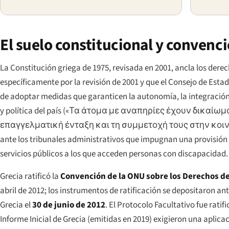
El suelo constitucional y convenc
La Constitución griega de 1975, revisada en 2001, ancla los dere
específicamente por la revisión de 2001 y que el Consejo de Estad
de adoptar medidas que garanticen la autonomía, la integración 
y política del país (
«Τα άτομα με αναπηρίες έχουν δικαίωμ
επαγγελματική ένταξη και τη συμμετοχή τους στην κοιν
ante los tribunales administrativos que impugnan una provisión e
servicios públicos a los que acceden personas con discapacidad.
Grecia ratificó la
Convención de la ONU sobre los Derechos de
abril de 2012; los instrumentos de ratificación se depositaron an
Grecia el
30 de junio de 2012
. El Protocolo Facultativo fue rati
Informe Inicial de Grecia (emitidas en 2019) exigieron una aplica