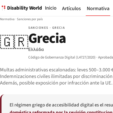
Disability World
Inicio
Artículos
Normativa
Normativa
·
Sanciones por país
SANCIONES · GRECIA
Grecia
🇬🇷
Ελλάδα
Código de Gobernanza Digital (L4727/2020) · Aprobada
Multas administrativas escalonadas: leves 500–3.000 €
Indemnizaciones civiles ilimitadas por discriminación 
Además, posible exposición por infracción ante la UE.
El régimen griego de accesibilidad digital es el re
doméstica reformada por la revisión constitucion