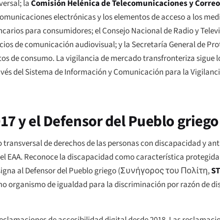
ersal; la
Comisión Helénica de Telecomunicaciones y Correo
 comunicaciones electrónicas y los elementos de acceso a los med
ncarios para consumidores; el Consejo Nacional de Radio y Televi
rvicios de comunicación audiovisual; y la Secretaría General de P
ctos de consumo. La vigilancia de mercado transfronteriza sigue 
avés del Sistema de Información y Comunicación para la Vigilanc
017 y el Defensor del Pueblo griego
nto transversal de derechos de las personas con discapacidad y an
del EAA. Reconoce la discapacidad como característica protegida,
esigna al Defensor del Pueblo griego (
Συνήγορος του Πολίτη
,
S
mo organismo de igualdad para la discriminación por razón de di
clamaciones de accesibilidad digital desde 2018. Las reclamacio