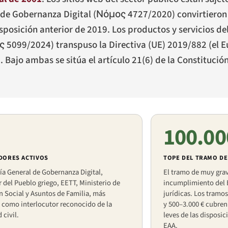
 de Gobernanza Digital (
Νόμος 4727/2020
) convirtieron
sposición anterior de 2019. Los productos y servicios de
ς 5099/2024
) transpuso la Directiva (UE) 2019/882 (el 
5. Bajo ambas se sitúa el artículo 21(6) de la Constitució
100.00
DORES ACTIVOS
TOPE DEL TRAMO DE
ía General de Gobernanza Digital,
El tramo de muy grav
 del Pueblo griego, EETT, Ministerio de
incumplimiento del 
 Social y Asuntos de Familia, más
jurídicas. Los tramos
como interlocutor reconocido de la
y 500–3.000 € cubren 
 civil.
leves de las disposic
EAA.