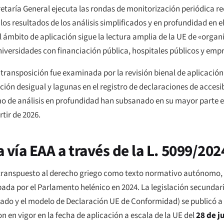
etaría General ejecuta las rondas de monitorización periódica req
s resultados de los análisis simplificados y en profundidad en el
l ámbito de aplicación sigue la lectura amplia de la UE de «organ
iversidades con financiación pública, hospitales públicos y empr
ransposición fue examinada por la revisión bienal de aplicación
ión desigual y lagunas en el registro de declaraciones de accesib
mo de análisis en profundidad han subsanado en su mayor parte es
tir de 2026.
a vía EAA a través de la L. 5099/202
 transpuesto al derecho griego como texto normativo autónomo,
bada por el Parlamento helénico en 2024. La legislación secundari
ado y el modelo de Declaración UE de Conformidad) se publicó a 
n en vigor en la fecha de aplicación a escala de la UE del
28 de j