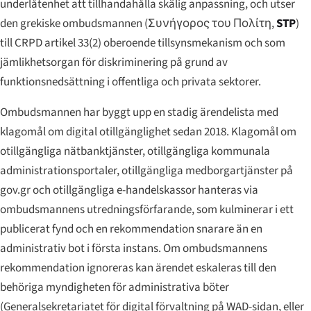
underlåtenhet att tillhandahålla skälig anpassning, och utser
den grekiske ombudsmannen (
Συνήγορος του Πολίτη
,
STP
)
till CRPD artikel 33(2) oberoende tillsynsmekanism och som
jämlikhetsorgan för diskriminering på grund av
funktionsnedsättning i offentliga och privata sektorer.
Ombudsmannen har byggt upp en stadig ärendelista med
klagomål om digital otillgänglighet sedan 2018. Klagomål om
otillgängliga nätbanktjänster, otillgängliga kommunala
administrationsportaler, otillgängliga medborgartjänster på
gov.gr och otillgängliga e-handelskassor hanteras via
ombudsmannens utredningsförfarande, som kulminerar i ett
publicerat fynd och en rekommendation snarare än en
administrativ bot i första instans. Om ombudsmannens
rekommendation ignoreras kan ärendet eskaleras till den
behöriga myndigheten för administrativa böter
(Generalsekretariatet för digital förvaltning på WAD-sidan, eller