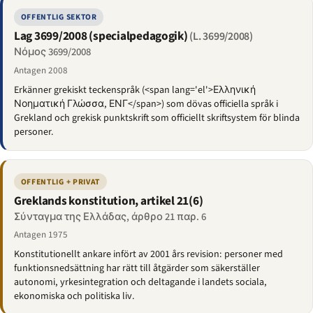
OFFENTLIG SEKTOR
Lag 3699/2008 (specialpedagogik)
(L. 3699/2008)
Νόμος 3699/2008
Antagen 2008
Erkänner grekiskt teckenspråk (<span lang='el'>Ελληνική
Νοηματική Γλώσσα, ΕΝΓ</span>) som dövas officiella språk i
Grekland och grekisk punktskrift som officiellt skriftsystem för blinda
personer.
OFFENTLIG + PRIVAT
Greklands konstitution, artikel 21(6)
Σύνταγμα της Ελλάδας, άρθρο 21 παρ. 6
Antagen 1975
Konstitutionellt ankare infört av 2001 års revision: personer med
funktionsnedsättning har rätt till åtgärder som säkerställer
autonomi, yrkesintegration och deltagande i landets sociala,
ekonomiska och politiska liv.