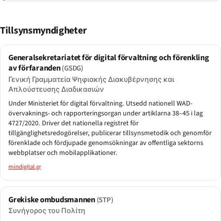
Tillsynsmyndigheter
Generalsekretariatet för digital förvaltning och förenkling
av förfaranden
(GSDG)
Γενική Γραμματεία Ψηφιακής Διακυβέρνησης και
Απλούστευσης Διαδικασιών
Under Ministeriet för digital förvaltning. Utsedd nationell WAD-
övervaknings- och rapporteringsorgan under artiklarna 38–45 i lag
4727/2020. Driver det nationella registret för
tillgänglighetsredogörelser, publicerar tillsynsmetodik och genomför
förenklade och fördjupade genomsökningar av offentliga sektorns
webbplatser och mobilapplikationer.
mindigital.gr
Grekiske ombudsmannen
(STP)
Συνήγορος του Πολίτη