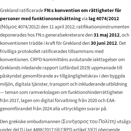
Grekland ratificerade
FN:s konvention om rättigheter för
personer med funktionsnedsättning
via
lag 4074/2012
(
Νόμος 4074/2012
) den 11 april 2012; ratifikationsinstrumenten
deponerades hos FN:s generalsekreterare den
31 maj 2012
, och
konventionen trädde i kraft för Grekland den
30 juni 2012
. Det
frivilliga protokollet ratificerades tillsammans med
konventionen. CRPD-kommitténs avslutande iakttagelser om
Greklands inledande rapport (utfärdad 2019) uppmanade till
påskyndat genomförande av tillgänglighetskrav i den byggda
miljön, digitala tjänster, transport och inkluderande utbildning
— teman som ramverkslagen om funktionshinderrättigheter
från 2017, lagen om digital förvaltning från 2020 och EAA-
genomförandet från 2024 alla uttryckligen svarar på.
Den grekiske ombudsmannen (
Συνήγορος του Πολίτη
) utsågs
under del D i lag 4488/2017 till CRPD artikel 33(2) oberoende