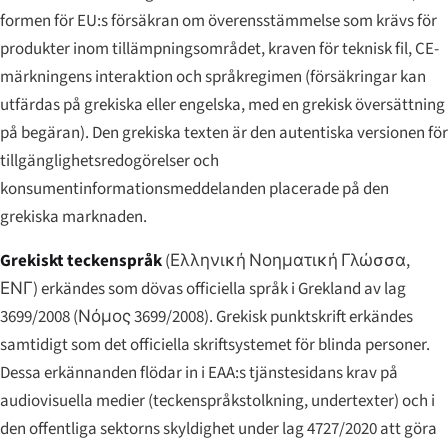
formen för EU:s försäkran om överensstämmelse som krävs för
produkter inom tillämpningsområdet, kraven för teknisk fil, CE-
märkningens interaktion och språkregimen (försäkringar kan
utfärdas på grekiska eller engelska, med en grekisk översättning
på begäran). Den grekiska texten är den autentiska versionen för
tillgänglighetsredogörelser och
konsumentinformationsmeddelanden placerade på den
grekiska marknaden.
Grekiskt teckenspråk
(
Ελληνική Νοηματική Γλώσσα,
ΕΝΓ
) erkändes som dövas officiella språk i Grekland av lag
3699/2008 (
Νόμος 3699/2008
). Grekisk punktskrift erkändes
samtidigt som det officiella skriftsystemet för blinda personer.
Dessa erkännanden flödar in i EAA:s tjänstesidans krav på
audiovisuella medier (teckenspråkstolkning, undertexter) och i
den offentliga sektorns skyldighet under lag 4727/2020 att göra