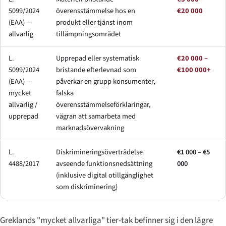
5099/2024
överensstämmelse hos en
€20 000
(EAA) —
produkt eller tjänst inom
allvarlig
tillämpningsområdet
L.
Upprepad eller systematisk
€20 000 –
5099/2024
bristande efterlevnad som
€100 000+
(EAA) —
påverkar en grupp konsumenter,
mycket
falska
allvarlig /
överensstämmelseförklaringar,
upprepad
vägran att samarbeta med
marknadsövervakning
L.
Diskrimineringsöverträdelse
€1 000 – €5
4488/2017
avseende funktionsnedsättning
000
(inklusive digital otillgänglighet
som diskriminering)
Greklands "mycket allvarliga" tier-tak befinner sig i den lägre