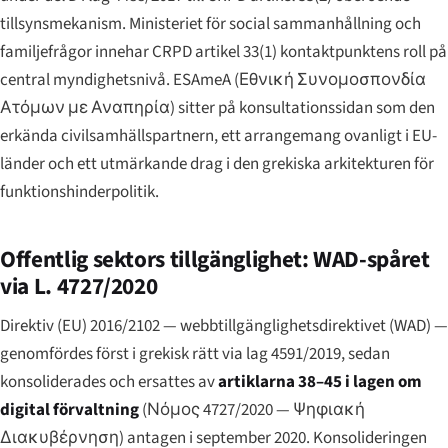
tillsynsmekanism. Ministeriet för social sammanhållning och
familjefrågor innehar CRPD artikel 33(1) kontaktpunktens roll på
central myndighetsnivå. ESAmeA (
Εθνική Συνομοσπονδία
Ατόμων με Αναπηρία
) sitter på konsultationssidan som den
erkända civilsamhällspartnern, ett arrangemang ovanligt i EU-
länder och ett utmärkande drag i den grekiska arkitekturen för
funktionshinderpolitik.
Offentlig sektors tillgänglighet: WAD-spåret
via L. 4727/2020
Direktiv (EU) 2016/2102 — webbtillgänglighetsdirektivet (WAD) —
genomfördes först i grekisk rätt via lag 4591/2019, sedan
konsoliderades och ersattes av
artiklarna 38–45 i lagen om
digital förvaltning
(
Νόμος 4727/2020 — Ψηφιακή
Διακυβέρνηση
) antagen i september 2020. Konsolideringen