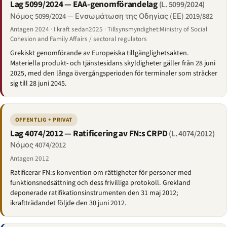
Lag 5099/2024 — EAA-genomförandelag
(L. 5099/2024)
Νόμος 5099/2024 — Ενσωμάτωση της Οδηγίας (ΕΕ) 2019/882
Antagen 2024 · I kraft sedan2025 · Tillsynsmyndighet:Ministry of Social
Cohesion and Family Affairs / sectoral regulators
Grekiskt genomförande av Europeiska tillgänglighetsakten.
Materiella produkt- och tjänstesidans skyldigheter gäller från 28 juni
2025, med den långa övergångsperioden för terminaler som sträcker
sig till 28 juni 2045.
OFFENTLIG + PRIVAT
Lag 4074/2012 — Ratificering av FN:s CRPD
(L. 4074/2012)
Νόμος 4074/2012
Antagen 2012
Ratificerar FN:s konvention om rättigheter för personer med
funktionsnedsättning och dess frivilliga protokoll. Grekland
deponerade ratifikationsinstrumenten den 31 maj 2012;
ikraftträdandet följde den 30 juni 2012.