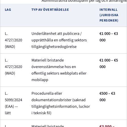
Administrativa bötesspann per lag och allvarlighe
LAG
TYP AV ÖVERTRÄDELSE
INTERVALL
(JURIDISKA
PERSONER)
L.
Underlåtenhet att publicera /
€1 000 – €3
4727/2020
upprätthålla en offentlig sektors
000
(WAD)
tillgänglighetsredogörelse
L.
Materiell bristande
€1 000 – €5
4727/2020
överensstämmelse hos en
000
(WAD)
offentlig sektors webbplats eller
mobilapp
L.
Procedurella eller
€500 – €3
5099/2024
dokumentationsbrister (saknad
000
(EAA) —
tillgänglighetsinformation, luckor
lätt
i teknisk fil)
L.
Materiell bristande
€3 000 –