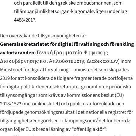
och parallellt till den grekiske ombudsmannen, som
tillämpar jämlikhetsorgan-klagomålsvägen under lag
4488/2017.
Den övervakande tillsynsmyndigheten är
Generalsekretariatet för digital förvaltning och förenkling
av förfaranden
(
Γενική Γραμματεία Ψηφιακής
Διακυβέρνησης και Απλούστευσης Διαδικασιών
) inom
Ministeriet för digital förvaltning — ministeriet som skapades
2019 för att konsolidera de tidigare fragmenterade portföljerna
för digitalpolitik. Generalsekretariatet genomför de periodiska
tillsynsomgångar som krävs av kommissionens beslut (EU)
2018/1523 (metodikbeslutet) och publicerar förenklade och
fördjupade genomsökningsresultat i det nationella registret för
tillgänglighetsredogörelser. Tillämpningsområdet för berörda
organ följer EU:s breda läsning av "offentlig aktör":