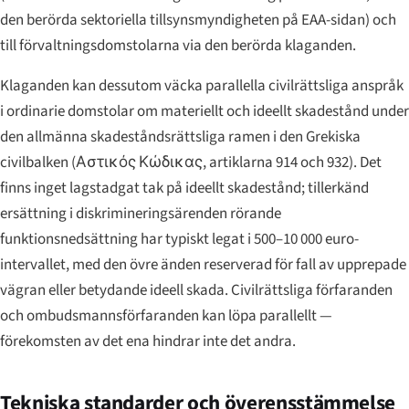
den berörda sektoriella tillsynsmyndigheten på EAA-sidan) och
till förvaltningsdomstolarna via den berörda klaganden.
Klaganden kan dessutom väcka parallella civilrättsliga anspråk
i ordinarie domstolar om materiellt och ideellt skadestånd under
den allmänna skadeståndsrättsliga ramen i den Grekiska
civilbalken (
Αστικός Κώδικας
, artiklarna 914 och 932). Det
finns inget lagstadgat tak på ideellt skadestånd; tillerkänd
ersättning i diskrimineringsärenden rörande
funktionsnedsättning har typiskt legat i 500–10 000 euro-
intervallet, med den övre änden reserverad för fall av upprepade
vägran eller betydande ideell skada. Civilrättsliga förfaranden
och ombudsmannsförfaranden kan löpa parallellt —
förekomsten av det ena hindrar inte det andra.
Tekniska standarder och överensstämmelse