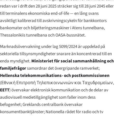
redan var i drift den 28 juni 2025 sträcker sig till 28 juni 2045 eller
till terminalens ekonomiska end-of-life — en lång svans
avsiktligt kalibrerad till avskrivningscykeln för bankkontors
bankomater och biljetteringsmaskiner i Atens tunnelbana,
Thessalonikiis tunnelbana och OASA-bussnätet.
Marknadsövervakning under lag 5099/2024 är uppdelad på
sektoriella tillsynsmyndigheter snarare än koncentrerad till en
enda myndighet.
Ministeriet för social sammanhållning och
familjefrågor
samordnar det övergripande ramverket;
Hellenska telekommunikations- och postkommissionen
(
Εθνική Επιτροπή Τηλεπικοινωνιών και Ταχυδρομείων
,
EETT
) övervakar elektronisk kommunikation och de delar av
audiovisuell medietillgänglighet som faller inom dess
befogenhet; Greklands centralbank övervakar
konsumentbanktjänster; Nationella rådet för radio och tv