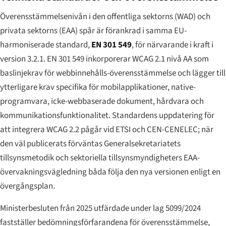
Överensstämmelsenivån i den offentliga sektorns (WAD) och
privata sektorns (EAA) spår är förankrad i samma EU-
harmoniserade standard,
EN 301 549
, för närvarande i kraft i
version 3.2.1. EN 301 549 inkorporerar WCAG 2.1 nivå AA som
baslinjekrav för webbinnehålls-överensstämmelse och lägger till
ytterligare krav specifika för mobilapplikationer, native-
programvara, icke-webbaserade dokument, hårdvara och
kommunikationsfunktionalitet. Standardens uppdatering för
att integrera WCAG 2.2 pågår vid ETSI och CEN-CENELEC; när
den väl publicerats förväntas Generalsekretariatets
tillsynsmetodik och sektoriella tillsynsmyndigheters EAA-
övervakningsvägledning båda följa den nya versionen enligt en
övergångsplan.
Ministerbesluten från 2025 utfärdade under lag 5099/2024
fastställer bedömningsförfarandena för överensstämmelse,