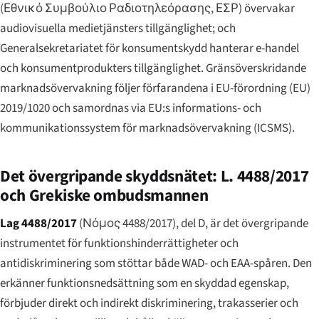
(
Εθνικό Συμβούλιο Ραδιοτηλεόρασης
, ΕΣΡ) övervakar
audiovisuella medietjänsters tillgänglighet; och
Generalsekretariatet för konsumentskydd hanterar e-handel
och konsumentprodukters tillgänglighet. Gränsöverskridande
marknadsövervakning följer förfarandena i EU-förordning (EU)
2019/1020 och samordnas via EU:s informations- och
kommunikationssystem för marknadsövervakning (ICSMS).
Det övergripande skyddsnätet: L. 4488/2017
och Grekiske ombudsmannen
Lag 4488/2017
(
Νόμος 4488/2017
), del D, är det övergripande
instrumentet för funktionshinderrättigheter och
antidiskriminering som stöttar både WAD- och EAA-spåren. Den
erkänner funktionsnedsättning som en skyddad egenskap,
förbjuder direkt och indirekt diskriminering, trakasserier och