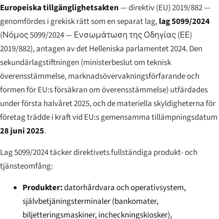
Europeiska tillgänglighetsakten
— direktiv (EU) 2019/882 —
genomfördes i grekisk rätt som en separat lag,
lag 5099/2024
(
Νόμος 5099/2024 — Ενσωμάτωση της Οδηγίας (ΕΕ)
2019/882
), antagen av det Helleniska parlamentet 2024. Den
sekundärlagstiftningen (ministerbeslut om teknisk
överensstämmelse, marknadsövervakningsförfarande och
formen för EU:s försäkran om överensstämmelse) utfärdades
under första halvåret 2025, och de materiella skyldigheterna för
företag trädde i kraft vid EU:s gemensamma tillämpningsdatum
28 juni 2025
.
Lag 5099/2024 täcker direktivets fullständiga produkt- och
tjänsteomfång:
Produkter:
datorhårdvara och operativsystem,
självbetjäningsterminaler (bankomater,
biljetteringsmaskiner, incheckningskiosker),