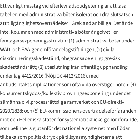
Ett vanligt misstag vid efterlevnadsbudgetering är att läsa
tabellen med administrativa böter isolerat och dra slutsatsen
att tillgänglighetsöverträdelser i Grekland är billiga. Det är de
inte. Kolumnen med administrativa böter är golvet i en
femlagersexponeringsstruktur: (1) administrativa böter under
WAD- och EAA-genomförandelagstiftningen; (2) civila
diskrimineringsskadestånd, obegränsade enligt grekisk
skadeståndsrätt; (3) uteslutning från offentlig upphandling
under lag 4412/2016 (
Νόμος 4412/2016
), med
anbudsintäktsimplikationer som ofta vida överstiger boten; (4)
konsumentskydds-/kollektiv prövningsexponering under det
allmänna civilprocessrättsliga ramverket och EU-direktiv
2020/1828; och (5) EU-kommissionens överträdelseförfaranden
mot den Helleniska staten för systematiskt icke-genomförande,
som befinner sig utanför det nationella systemet men flödar
tillbaka som politiskt tryck på tillsynsmyndigheterna att