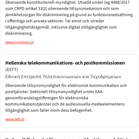
Oberoende konstitutionell myndighet. Utsedd under lag 4488/2017
som CRPD artikel 33(2) oberoende tillsynsmekanism och som
jämlikhetsorgan för diskriminering på grund av funktionsnedsättning
i offentliga och privata sektorer. Tar emot och utreder
tillgänglighetsklagomål, inklusive digital otillgänglighet som
diskriminering.
www.synigoros.gr
Hellenska telekommunikations- och postkommissionen
(EETT)
Εθνική Επιτροπή Τηλεπικοινωνιών και Ταχυδρομείων
Oberoende tillsynsmyndighet för elektronisk kommunikation och
posttjänster. Sektoriell tillsynsmyndighet under EAA-
genomförandelagstiftningen för elektroniska
kommunikationstjänster och de audiovisuella medieelementens
tillgänglighet som faller inom dess befogenhet.
www.eett.gr