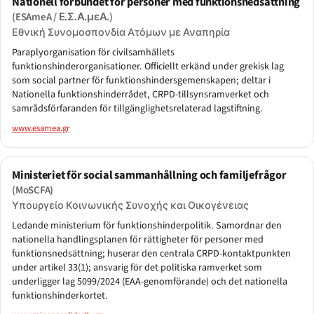
Nationell förbundet för personer med funktionsnedsättning
(ESAmeA / Ε.Σ.Α.μεΑ.)
Εθνική Συνομοσπονδία Ατόμων με Αναπηρία
Paraplyorganisation för civilsamhällets
funktionshinderorganisationer. Officiellt erkänd under grekisk lag
som social partner för funktionshindersgemenskapen; deltar i
Nationella funktionshinderrådet, CRPD-tillsynsramverket och
samrådsförfaranden för tillgänglighetsrelaterad lagstiftning.
www.esamea.gr
Ministeriet för social sammanhållning och familjefrågor
(MoSCFA)
Υπουργείο Κοινωνικής Συνοχής και Οικογένειας
Ledande ministerium för funktionshinderpolitik. Samordnar den
nationella handlingsplanen för rättigheter för personer med
funktionsnedsättning; huserar den centrala CRPD-kontaktpunkten
under artikel 33(1); ansvarig för det politiska ramverket som
underligger lag 5099/2024 (EAA-genomförande) och det nationella
funktionshinderkortet.