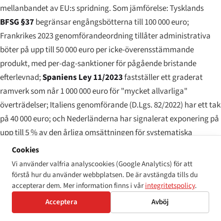
mellanbandet av EU:s spridning. Som jämförelse: Tysklands
BFSG §37
begränsar engångsbötterna till 100 000 euro;
Frankrikes 2023 genomförandeordning tillåter administrativa
böter på upp till 50 000 euro per icke-överensstämmande
produkt, med per-dag-sanktioner för pågående bristande
efterlevnad;
Spaniens Ley 11/2023
fastställer ett graderat
ramverk som når 1 000 000 euro för "mycket allvarliga"
överträdelser; Italiens genomförande (D.Lgs. 82/2022) har ett tak
på 40 000 euro; och Nederländerna har signalerat exponering på
upp till 5 % av den årliga omsättningen för systematiska
överträdelser. De grekiska siffrorna befinner sig i EU-mitten — en
Cookies
återspegling av den kalibrerade prisnivån i Grekland och
Vi använder valfria analyscookies (Google Analytics) för att
tillsynsmyndigheternas uttalade preferens för korrigeringsorder
förstå hur du använder webbplatsen. De är avstängda tills du
accepterar dem. Mer information finns i vår
integritetspolicy
.
framför höga engångsböter i den första tillsynscykeln.
Acceptera
Avböj
Lager 2 — civila diskrimineringsskadestånd (obegränsade)