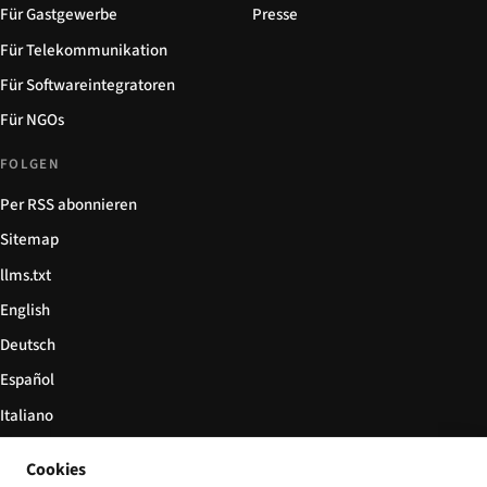
Für Gastgewerbe
Presse
Für Telekommunikation
Für Softwareintegratoren
Für NGOs
FOLGEN
Per RSS abonnieren
Sitemap
llms.txt
English
Deutsch
Español
Italiano
Български
Cookies
简体中文