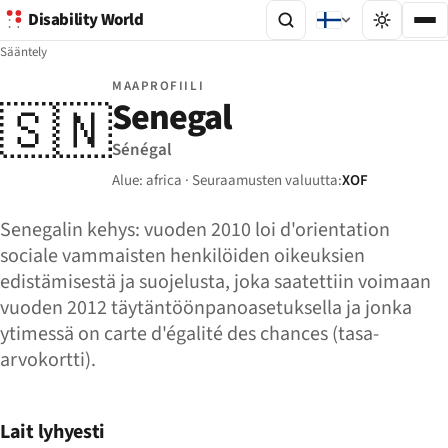
Disability World
Sääntely
MAAPROFIILI
Senegal
🇸🇳
Sénégal
Alue: africa · Seuraamusten valuutta:
XOF
Senegalin kehys: vuoden 2010 loi d'orientation
sociale vammaisten henkilöiden oikeuksien
edistämisestä ja suojelusta, joka saatettiin voimaan
vuoden 2012 täytäntöönpanoasetuksella ja jonka
ytimessä on carte d'égalité des chances (tasa-
arvokortti).
Lait lyhyesti