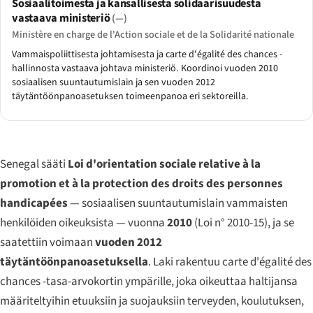
Sosiaalitoimesta ja kansallisesta solidaarisuudesta
vastaava ministeriö
(—)
Ministère en charge de l'Action sociale et de la Solidarité nationale
Vammaispoliittisesta johtamisesta ja carte d'égalité des chances -
hallinnosta vastaava johtava ministeriö. Koordinoi vuoden 2010
sosiaalisen suuntautumislain ja sen vuoden 2012
täytäntöönpanoasetuksen toimeenpanoa eri sektoreilla.
Senegal sääti
Loi d'orientation sociale relative à la
promotion et à la protection des droits des personnes
handicapées
— sosiaalisen suuntautumislain vammaisten
henkilöiden oikeuksista — vuonna
2010
(Loi n° 2010-15), ja se
saatettiin voimaan
vuoden 2012
täytäntöönpanoasetuksella
. Laki rakentuu
carte d'égalité des
chances
-tasa-arvokortin ympärille, joka oikeuttaa haltijansa
määriteltyihin etuuksiin ja suojauksiin terveyden, koulutuksen,