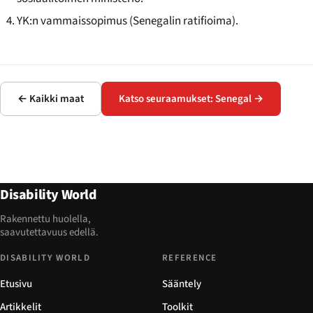
YK:n vammaissopimus (Senegalin ratifioima).
← Kaikki maat
Katso seuraamukset: Senegal →
Disability World
Rakennettu huolella,
saavutettavuus edellä.
DISABILITY WORLD
REFERENCE
Etusivu
Sääntely
Artikkelit
Toolkit