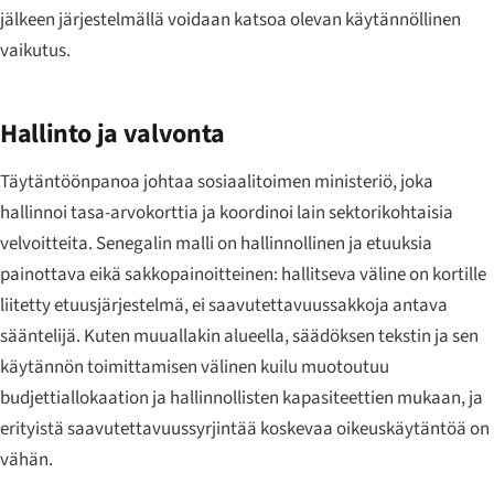
jälkeen järjestelmällä voidaan katsoa olevan käytännöllinen
vaikutus.
Hallinto ja valvonta
Täytäntöönpanoa johtaa sosiaalitoimen ministeriö, joka
hallinnoi tasa-arvokorttia ja koordinoi lain sektorikohtaisia
velvoitteita. Senegalin malli on hallinnollinen ja etuuksia
painottava eikä sakkopainoitteinen: hallitseva väline on kortille
liitetty etuusjärjestelmä, ei saavutettavuussakkoja antava
sääntelijä. Kuten muuallakin alueella, säädöksen tekstin ja sen
käytännön toimittamisen välinen kuilu muotoutuu
budjettiallokaation ja hallinnollisten kapasiteettien mukaan, ja
erityistä saavutettavuussyrjintää koskevaa oikeuskäytäntöä on
vähän.