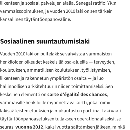
liikenteen ja sosiaalipalvelujen alalla. Senegal ratifioi YK:n
vammaissopimuksen, ja vuoden 2010 laki on sen tärkein
kansallinen täytäntöönpanoväline.
Sosiaalinen suuntautumislaki
Vuoden 2010 laki on puitelaki: se vahvistaa vammaisten
henkilöiden oikeudet keskeisillä osa-alueilla — terveyden,
koulutuksen, ammatillisen koulutuksen, työllistymisen,
liikenteen ja rakennetun ympäristön osalta — ja luo
hallinnollisen arkkitehtuurin niiden toimittamiseksi. Sen
keskeinen elementti on
carte d'égalité des chances
,
vammaisille henkilöille myönnettävä kortti, joka toimii
lakisääteisten etuuksien ja mukautusten porttina. Laki vaati
täytäntöönpanoasetuksen tullakseen operationaaliseksi; se
seurasi
vuonna 2012
, kaksi vuotta säätämisen jälkeen, minkä