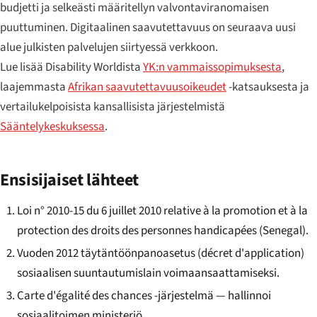
budjetti ja selkeästi määritellyn valvontaviranomaisen
puuttuminen. Digitaalinen saavutettavuus on seuraava uusi
alue julkisten palvelujen siirtyessä verkkoon.
Lue lisää Disability Worldista
YK:n vammaissopimuksesta
,
laajemmasta
Afrikan saavutettavuusoikeudet
-katsauksesta ja
vertailukelpoisista kansallisista järjestelmistä
Sääntelykeskuksessa
.
Ensisijaiset lähteet
Loi n° 2010-15 du 6 juillet 2010 relative à la promotion et à la
protection des droits des personnes handicapées (Senegal).
Vuoden 2012 täytäntöönpanoasetus (décret d'application)
sosiaalisen suuntautumislain voimaansaattamiseksi.
Carte d'égalité des chances -järjestelmä — hallinnoi
sosiaalitoimen ministeriö.