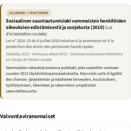
JULKINEN + YKSITYINEN
Sosiaalinen suuntautumislaki vammaisten henkilöiden
oikeuksien edistämisestä ja suojelusta (2010)
(Loi
d'orientation sociale)
Loi n° 2010-15 du 6 juillet 2010 relative à la promotion et à la
protection des droits des personnes handicapées
Säädetty 2010 · Voimassa alkaen2012 · Valvontaviranomainen:Ministère
en charge de l'Action sociale
Vammaisten oikeuksia koskeva puitelaki, joka saatettiin voimaan
vuoden 2012 täytäntöönpanoasetuksella. Käynnisti carte d'égalité
des chances -järjestelmän ja käsittelee terveyden, koulutuksen,
työllistymisen, liikenteen ja rakennetun ympäristön
saavutettavuutta.
Valvontaviranomaiset