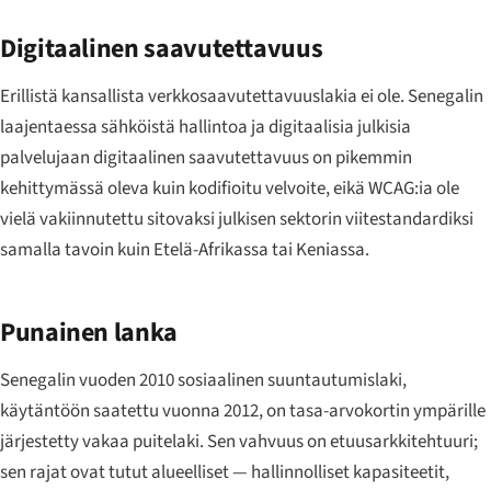
Digitaalinen saavutettavuus
Erillistä kansallista verkkosaavutettavuuslakia ei ole. Senegalin
laajentaessa sähköistä hallintoa ja digitaalisia julkisia
palvelujaan digitaalinen saavutettavuus on pikemmin
kehittymässä oleva kuin kodifioitu velvoite, eikä WCAG:ia ole
vielä vakiinnutettu sitovaksi julkisen sektorin viitestandardiksi
samalla tavoin kuin Etelä-Afrikassa tai Keniassa.
Punainen lanka
Senegalin vuoden 2010 sosiaalinen suuntautumislaki,
käytäntöön saatettu vuonna 2012, on tasa-arvokortin ympärille
järjestetty vakaa puitelaki. Sen vahvuus on etuusarkkitehtuuri;
sen rajat ovat tutut alueelliset — hallinnolliset kapasiteetit,