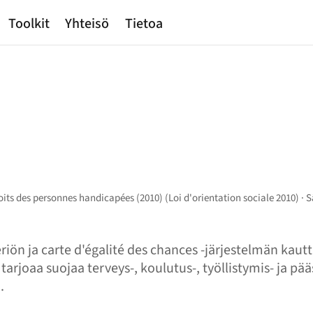
Toolkit
Yhteisö
Tietoa
droits des personnes handicapées (2010) (Loi d'orientation sociale 2010) 
iön ja carte d'égalité des chances -järjestelmän kautt
arjoaa suojaa terveys-, koulutus-, työllistymis- ja pä
.