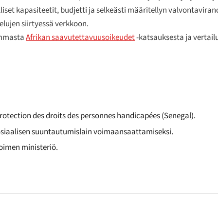
olliset kapasiteetit, budjetti ja selkeästi määritellyn valvontavi
elujen siirtyessä verkkoon.
emmasta
Afrikan saavutettavuusoikeudet
-katsauksesta ja vertailu
a protection des droits des personnes handicapées (Senegal).
osiaalisen suuntautumislain voimaansaattamiseksi.
toimen ministeriö.