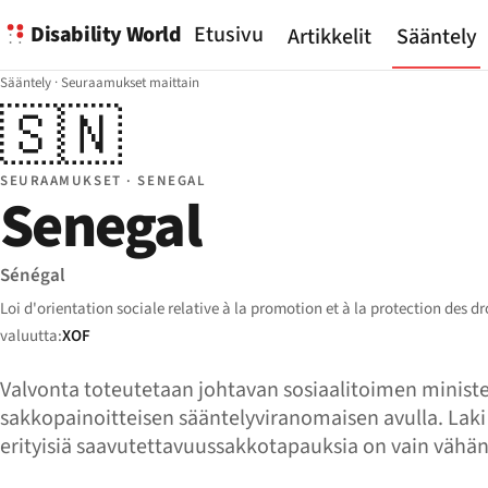
Disability World
Etusivu
Artikkelit
Sääntely
Sääntely
·
Seuraamukset maittain
🇸🇳
SEURAAMUKSET · SENEGAL
Senegal
Sénégal
Loi d'orientation sociale relative à la promotion et à la protection des 
valuutta:
XOF
Valvonta toteutetaan johtavan sosiaalitoimen minister
sakkopainoitteisen sääntelyviranomaisen avulla. Laki t
erityisiä saavutettavuussakkotapauksia on vain vähän