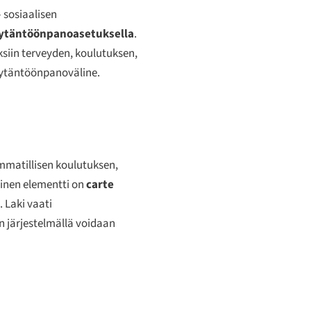
sosiaalisen
ytäntöönpanoasetuksella
.
ksiin terveyden, koulutuksen,
täytäntöönpanoväline.
ammatillisen koulutuksen,
einen elementti on
carte
 Laki vaati
n järjestelmällä voidaan