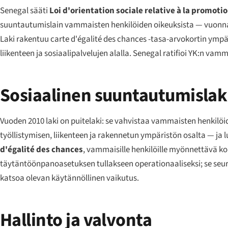
Senegal sääti
Loi d'orientation sociale relative à la promoti
suuntautumislain vammaisten henkilöiden oikeuksista — vuon
Laki rakentuu
carte d'égalité des chances
-tasa-arvokortin ympäri
liikenteen ja sosiaalipalvelujen alalla. Senegal ratifioi YK:n v
Sosiaalinen suuntautumislak
Vuoden 2010 laki on puitelaki: se vahvistaa vammaisten henkilöi
työllistymisen, liikenteen ja rakennetun ympäristön osalta — ja l
d'égalité des chances
, vammaisille henkilöille myönnettävä kor
täytäntöönpanoasetuksen tullakseen operationaaliseksi; se seu
katsoa olevan käytännöllinen vaikutus.
Hallinto ja valvonta