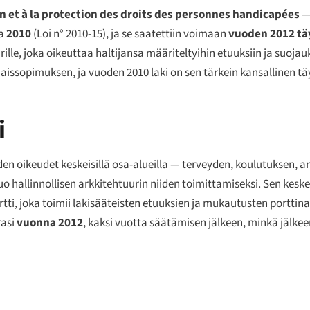
on et à la protection des droits des personnes handicapées
— 
na
2010
(Loi n° 2010-15), ja se saatettiin voimaan
vuoden 2012 tä
lle, joka oikeuttaa haltijansa määriteltyihin etuuksiin ja suojau
ammaissopimuksen, ja vuoden 2010 laki on sen tärkein kansallinen 
i
den oikeudet keskeisillä osa-alueilla — terveyden, koulutuksen, 
uo hallinnollisen arkkitehtuurin niiden toimittamiseksi. Sen kesk
tti, joka toimii lakisääteisten etuuksien ja mukautusten porttina.
rasi
vuonna 2012
, kaksi vuotta säätämisen jälkeen, minkä jälkee