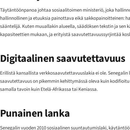
Täytäntöönpanoa johtaa sosiaalitoimen ministeriö, joka hallinnoi 
hallinnollinen ja etuuksia painottava eikä sakkopainoitteinen: ha
sääntelijä. Kuten muuallakin alueella, säädöksen tekstin ja sen 
kapasiteettien mukaan, ja erityistä saavutettavuussyrjintää k
Digitaalinen saavutettavuus
Erillistä kansallista verkkosaavutettavuuslakia ei ole. Senegalin 
saavutettavuus on pikemmin kehittymässä oleva kuin kodifioitu vel
samalla tavoin kuin Etelä-Afrikassa tai Keniassa.
Punainen lanka
Senegalin vuoden 2010 sosiaalinen suuntautumislaki, käytäntöön