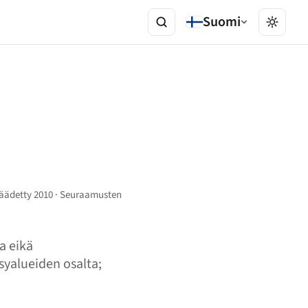
Suomi
· Säädetty 2010 · Seuraamusten
a eikä
äsyalueiden osalta;