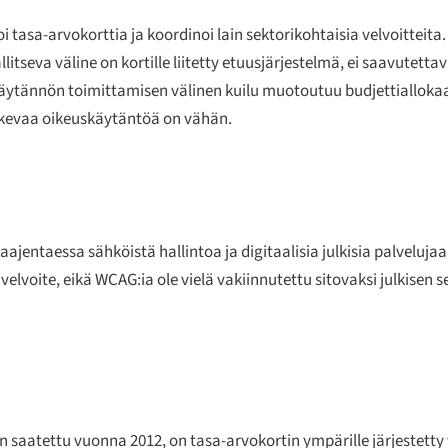
tasa-arvokorttia ja koordinoi lain sektorikohtaisia velvoitteita.
llitseva väline on kortille liitetty etuusjärjestelmä, ei saavutet
käytännön toimittamisen välinen kuilu muotoutuu budjettiallokaat
oskevaa oikeuskäytäntöä on vähän.
laajentaessa sähköistä hallintoa ja digitaalisia julkisia palveluja
voite, eikä WCAG:ia ole vielä vakiinnutettu sitovaksi julkisen se
 saatettu vuonna 2012, on tasa-arvokortin ympärille järjestetty