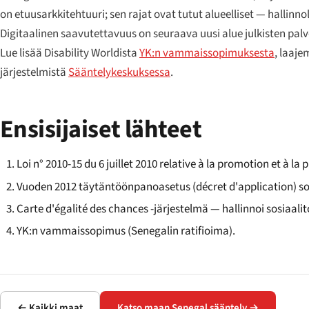
on etuusarkkitehtuuri; sen rajat ovat tutut alueelliset — hallinn
Digitaalinen saavutettavuus on seuraava uusi alue julkisten palv
Lue lisää Disability Worldista
YK:n vammaissopimuksesta
, laaj
järjestelmistä
Sääntelykeskuksessa
.
Ensisijaiset lähteet
Loi n° 2010-15 du 6 juillet 2010 relative à la promotion et à l
Vuoden 2012 täytäntöönpanoasetus (décret d'application) s
Carte d'égalité des chances -järjestelmä — hallinnoi sosiaali
YK:n vammaissopimus (Senegalin ratifioima).
← Kaikki maat
Katso maan Senegal sääntely →