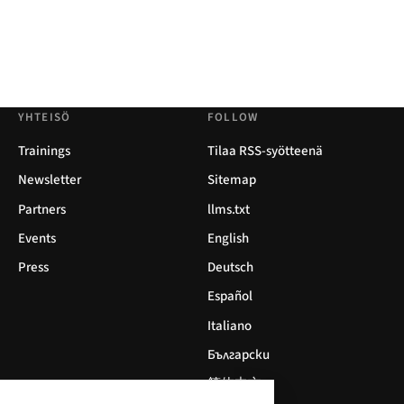
YHTEISÖ
FOLLOW
Trainings
Tilaa RSS-syötteenä
Newsletter
Sitemap
Partners
llms.txt
Events
English
Press
Deutsch
Español
Italiano
Български
简体中文