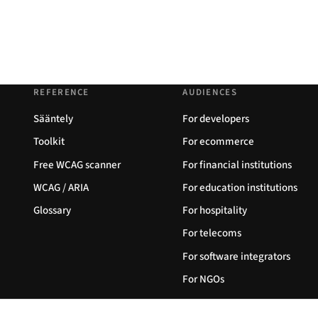
REFERENCE
AUDIENCES
Sääntely
For developers
Toolkit
For ecommerce
Free WCAG scanner
For financial institutions
WCAG / ARIA
For education institutions
Glossary
For hospitality
For telecoms
For software integrators
For NGOs