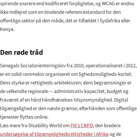
spirende snarere end kodificeret forpligtelse, og WCAG er endnu
ikke indlejret som en bindende referencestandard for den
offentlige sektor på den måde, det er tilfældet i Sydafrika eller
Kenya.
Den røde tråd
Senegals Socialorienteringslov fra 2010, operationaliseret i 2012,
er en solid rammelov organiseret om lighedsmuligheds-kortet.
Dens styrke er rettigheds-arkitekturen; dens begrænsninger er
de velkendte regionale — administrativ kapacitet, budget og
fraværet af en hård håndhævelses-tilsynsmyndighed. Digital
tilgængelighed er den næste grænse, efterhånden som offentlige
tjenester flyttes online.
Læs mere fra Disability World om
FN's CRPD
, den bredere
undersøgelse af tilgængelighedsrettigheder i Afrika
og de