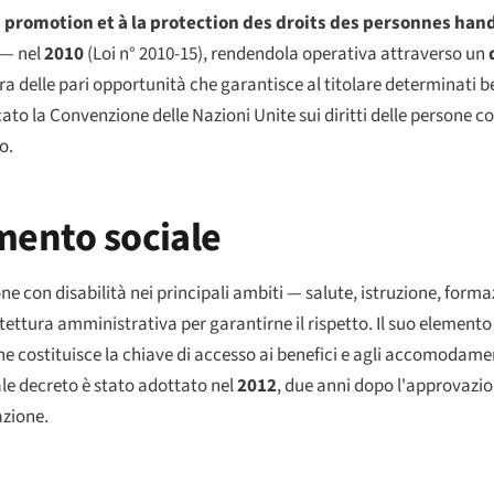
 la promotion et à la protection des droits des personnes ha
à — nel
2010
(
Loi
n° 2010-15), rendendola operativa attraverso un
ra delle pari opportunità che garantisce al titolare determinati b
ificato la Convenzione delle Nazioni Unite sui diritti delle persone c
o.
mento sociale
sone con disabilità nei principali ambiti — salute, istruzione, form
tettura amministrativa per garantirne il rispetto. Il suo elemento
che costituisce la chiave di accesso ai benefici e agli accomodamen
ale decreto è stato adottato nel
2012
, due anni dopo l'approvazio
azione.