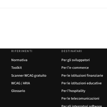
RIFERIMENTI
DESTINATARI
Normativa
Per gli sviluppatori
Toolkit
Per l'e-commerce
Scanner WCAG gratuito
Per le istituzioni finanziarie
WCAG / ARIA
Per le istituzioni educative
Glossario
Per l'hospitality
Per le telecomunicazioni
Per gli integratori software