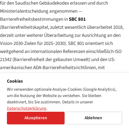
für den Saudischen Gebäudekodex erlassen und durch
Ministerialentscheidung angenommen —
Barrierefreiheitsbestimmungen in
SBC 801
(Barrierefreiheitskapitel, zuletzt wesentlich überarbeitet 2018,
derzeit unter weiterer Überarbeitung zur Ausrichtung an den
Vision-2030-Zielen für 2025–2030). SBC 801 orientiert sich
weitgehend an internationalen Referenzen einschließlich ISO
21542 (Barrierefreiheit der gebauten Umwelt) und den US-
amerikanischen ADA-Barrierefreiheitsrichtlinien, mit
Anpassungen an saudische Klimabedingungen und das
Cookies
arabischsprachige Orientierungszeichensetzungserfordernis.
Wir verwenden optionale Analyse-Cookies (Google Analytics),
um die Nutzung der Website zu verstehen. Sie bleiben
Für
digitale Barrierefreiheit
setzt die Richtlinie der DGA von
deaktiviert, bis Sie zustimmen. Details in unserer
2022 die Konformitätslatte auf
WCAG 2.1 Level AA
mit den oben
Datenschutzerklärung
.
genannten saudi-spezifischen Erweiterungen. WCAG 2.2 befindet
Akzeptieren
Ablehnen
sich im Übergangsfahr-plan der DGA; ab Mitte 2026 arbeiten
staatliche Stellen gegen die 2.1-AA-Basislinie, wobei 2.2