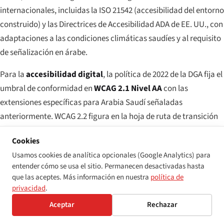
internacionales, incluidas la ISO 21542 (accesibilidad del entorno
construido) y las Directrices de Accesibilidad ADA de EE. UU., con
adaptaciones a las condiciones climáticas saudíes y al requisito
de señalización en árabe.
Para la
accesibilidad digital
, la política de 2022 de la DGA fija el
umbral de conformidad en
WCAG 2.1 Nivel AA
con las
extensiones específicas para Arabia Saudí señaladas
anteriormente. WCAG 2.2 figura en la hoja de ruta de transición
de la DGA; a mediados de 2026, las entidades gubernamentales
Cookies
operan conforme a la base 2.1 AA, y se espera que la versión 2.2
Usamos cookies de analítica opcionales (Google Analytics) para
se incorpore en la próxima iteración de la política. EN 301 549 se
entender cómo se usa el sitio. Permanecen desactivadas hasta
sigue como orientación técnica de buenas prácticas para los
que las aceptes. Más información en nuestra
política de
pliegos de contratación, especialmente en los gigaproyectos
privacidad
.
donde los grupos de proveedores internacionales requieren una
Aceptar
Rechazar
referencia de norma reconocida globalmente.