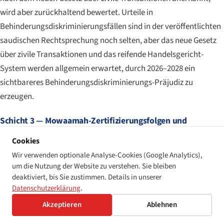
wird aber zurückhaltend bewertet. Urteile in
Behinderungsdiskriminierungsfällen sind in der veröffentlichten
saudischen Rechtsprechung noch selten, aber das neue Gesetz
über zivile Transaktionen und das reifende Handelsgericht-
System werden allgemein erwartet, durch 2026–2028 ein
sichtbareres Behinderungsdiskriminierungs-Präjudiz zu
erzeugen.
Schicht 3 — Mowaamah-Zertifizierungsfolgen und
Beschaffungsausschluss
Cookies
Für große Arbeitgeber und Vision-2030-Lieferanten ist die
Wir verwenden optionale Analyse-Cookies (Google Analytics),
wirtschaftlich bedeutendste Belastung nicht die Ordnungsstrafe
um die Nutzung der Website zu verstehen. Sie bleiben
— sondern der
Verlust der Mowaamah-Zertifizierung als
deaktiviert, bis Sie zustimmen. Details in unserer
Datenschutzerklärung
.
barrierefreier Arbeitgeber
und der daraus folgende
Ausschluss von staatlichen Beschaffungsausschreibungen, bei
Akzeptieren
Ablehnen
denen eine Mowaamah-Zertifizierung ein Qualifikations- oder