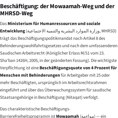
Beschäftigung: der Mowaamah-Weg und der
MHRSD-Weg
Das
Ministerium für Humanressourcen und soziale
Entwicklung
(
وزارة الموارد البشرية والتنمية الاجتماعية
, MHRSD)
trägt das Beschäftigungspolitikmandat nach Artikel 8 des
Behinderungswohlfahrtsgesetzes und nach dem umfassenderen
Saudischen Arbeitsrecht (Königlicher Erlass M/51 vom 23.
Sha'ban 1426H, 2005, in der geänderten Fassung). Die wichtigste
Verpflichtung ist eine
Beschäftigungsquote von 4 Prozent für
Menschen mit Behinderungen
für Arbeitgeber mit 25 oder
mehr Beschäftigten, ursprünglich im Arbeitsrechtsrahmen
eingeführt und über das Überwachungssystem für saudische
Staatsangehörige in Beschäftigung (Nitaqat) verfolgt.
Das charakteristische Beschäftigungs-
Barrierefreiheitsprogramm ist
Mowaamah
(
مواءمة
) — ein