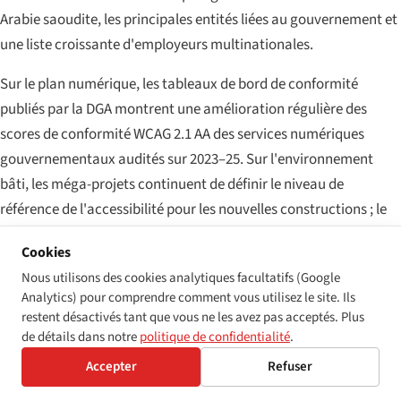
Arabie saoudite, les principales entités liées au gouvernement et
une liste croissante d'employeurs multinationales.
Sur le plan numérique, les tableaux de bord de conformité
publiés par la DGA montrent une amélioration régulière des
scores de conformité WCAG 2.1 AA des services numériques
gouvernementaux audités sur 2023–25. Sur l'environnement
bâti, les méga-projets continuent de définir le niveau de
référence de l'accessibilité pour les nouvelles constructions ; le
programme de mise aux normes des bâtiments publics existants
Cookies
avance à un rythme plus variable.
Nous utilisons des cookies analytiques facultatifs (Google
Analytics) pour comprendre comment vous utilisez le site. Ils
Ce qui vient en 2026–28
restent désactivés tant que vous ne les avez pas acceptés. Plus
de détails dans notre
politique de confidentialité
.
Trois développements concrets à surveiller. Premièrement, la
Accepter
Refuser
stratégie 2025–2030 de l'APD
, publiée début 2025, fixe les