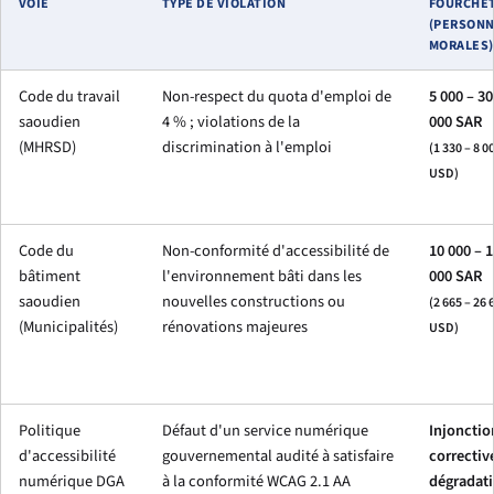
VOIE
TYPE DE VIOLATION
FOURCHE
(PERSON
MORALES)
Code du travail
Non-respect du quota d'emploi de
5 000 – 30
saoudien
4 % ; violations de la
000 SAR
(MHRSD)
discrimination à l'emploi
(1 330 – 8 0
USD)
Code du
Non-conformité d'accessibilité de
10 000 – 
bâtiment
l'environnement bâti dans les
000 SAR
saoudien
nouvelles constructions ou
(2 665 – 26 
(Municipalités)
rénovations majeures
USD)
Politique
Défaut d'un service numérique
Injonctio
d'accessibilité
gouvernemental audité à satisfaire
corrective
numérique DGA
à la conformité WCAG 2.1 AA
dégradat