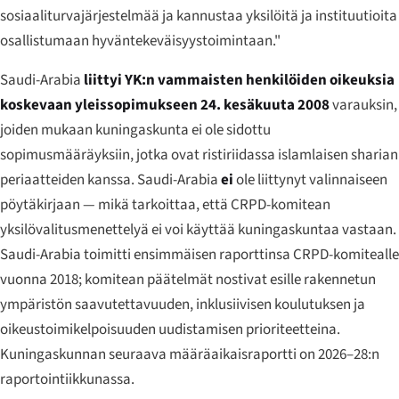
sosiaaliturvajärjestelmää ja kannustaa yksilöitä ja instituutioita
osallistumaan hyväntekeväisyystoimintaan."
Saudi-Arabia
liittyi YK:n vammaisten henkilöiden oikeuksia
koskevaan yleissopimukseen
24. kesäkuuta 2008
varauksin,
joiden mukaan kuningaskunta ei ole sidottu
sopimusmääräyksiin, jotka ovat ristiriidassa islamlaisen sharian
periaatteiden kanssa. Saudi-Arabia
ei
ole liittynyt valinnaiseen
pöytäkirjaan — mikä tarkoittaa, että CRPD-komitean
yksilövalitusmenettelyä ei voi käyttää kuningaskuntaa vastaan.
Saudi-Arabia toimitti ensimmäisen raporttinsa CRPD-komitealle
vuonna 2018; komitean päätelmät nostivat esille rakennetun
ympäristön saavutettavuuden, inklusiivisen koulutuksen ja
oikeustoimikelpoisuuden uudistamisen prioriteetteina.
Kuningaskunnan seuraava määräaikaisraportti on 2026–28:n
raportointiikkunassa.