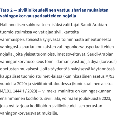
Taso 2 — siviilioikeudellinen vastuu sharian mukaisten
vahingonkorvausperiaatteiden nojalla
Hallinnollisen sakkoraiteen lisäksi valittajat Saudi-Arabian
tuomioistuimissa voivat ajaa siviilikanteita
vammaisperusteisesta syrjivästä toiminnasta aiheutuneesta
vahingosta sharian mukaisten vahingonkorvausperiaatteiden
nojalla, joita yleiset tuomioistuimet soveltavat. Saudi-Arabian
vahingonkorvausoikeus toimii
daman
(vastuu) ja
diya
(korvaus)
opetusten mukaisesti, joita täydentää nykyisessä käytännössä
kaupalliset tuomioistuimet -laissa (kuninkaallinen asetus M/93
vuodelta 2020) ja siviilitoimitaloudessa (kuninkaallinen asetus
M/191, 1444H / 2023) — viimeksi mainittu on kuningaskunnan
ensimmäinen kodifioitu siviililaki, voimaan joulukuusta 2023,
joka nyt tarjoaa kodifioidun siviilioikeudellisen perustan
vahingonkorvausvaatimuksille.