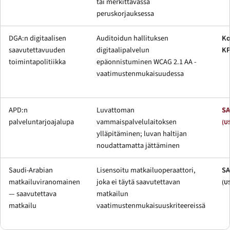
tai merkittävässä
peruskorjauksessa
DGA:n digitaalisen
Auditoidun hallituksen
Ko
saavutettavuuden
digitaalipalvelun
KP
toimintapolitiikka
epäonnistuminen WCAG 2.1 AA -
vaatimustenmukaisuudessa
APD:n
Luvattoman
SA
palveluntarjoajalupa
vammaispalvelulaitoksen
(U
ylläpitäminen; luvan haltijan
noudattamatta jättäminen
Saudi-Arabian
Lisensoitu matkailuoperaattori,
SA
matkailuviranomainen
joka ei täytä saavutettavan
(U
— saavutettava
matkailun
matkailu
vaatimustenmukaisuuskriteereissä