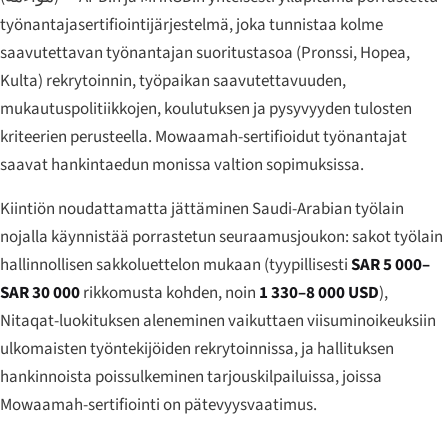
työnantajasertifiointijärjestelmä, joka tunnistaa kolme
saavutettavan työnantajan suoritustasoa (Pronssi, Hopea,
Kulta) rekrytoinnin, työpaikan saavutettavuuden,
mukautuspolitiikkojen, koulutuksen ja pysyvyyden tulosten
kriteerien perusteella. Mowaamah-sertifioidut työnantajat
saavat hankintaedun monissa valtion sopimuksissa.
Kiintiön noudattamatta jättäminen Saudi-Arabian työlain
nojalla käynnistää porrastetun seuraamusjoukon: sakot työlain
hallinnollisen sakkoluettelon mukaan (tyypillisesti
SAR 5 000–
SAR 30 000
rikkomusta kohden, noin
1 330–8 000 USD
),
Nitaqat-luokituksen aleneminen vaikuttaen viisuminoikeuksiin
ulkomaisten työntekijöiden rekrytoinnissa, ja hallituksen
hankinnoista poissulkeminen tarjouskilpailuissa, joissa
Mowaamah-sertifiointi on pätevyysvaatimus.