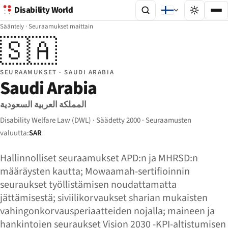
Disability World
Sääntely
·
Seuraamukset maittain
🇸🇦
SEURAAMUKSET · SAUDI ARABIA
Saudi Arabia
المملكة العربية السعودية
Disability Welfare Law (DWL) · Säädetty 2000 · Seuraamusten
valuutta:
SAR
Hallinnolliset seuraamukset APD:n ja MHRSD:n
määräysten kautta; Mowaamah-sertifioinnin
seuraukset työllistämisen noudattamatta
jättämisestä; siviilikorvaukset sharian mukaisten
vahingonkorvausperiaatteiden nojalla; maineen ja
hankintojen seuraukset Vision 2030 -KPI-altistumisen