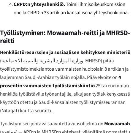
CRPD:n yhteyshenkilö.
Toimii ihmisoikeuskomission
ohella CRPD:n 33 artiklan kansallisena yhteyshenkilönä.
Työllistyminen: Mowaamah-reitti ja MHRSD-
reitti
Henkilöstöresurssien ja sosiaalisen kehityksen ministeriö
(
وزارة الموارد البشرية والتنمية الاجتماعية
, MHRSD) pitää
työllistymistoimeksiantoa vammaisten huoltolain 8 artiklan ja
laajemman Saudi-Arabian työlain nojalla. Päävelvoite on
4
prosentin vammaisten työllistämiskiintiö
25 tai enemmän
henkilöä työllistäville työnantajille, alkujaan työlakikehyksessä
käyttöön otettu ja Saudi-kansalaisten työllistymisseurannan
(Nitaqat) kautta seurattu.
Työllistymisen johtava saavutettavuusohjelma on
Mowaamah
(
مواءمة
) — APD:n ja MHRSD:n yhteisesti ylläpitämä porrastettu