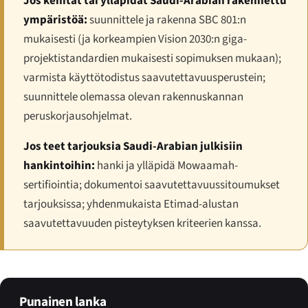
Jos kehität tai ylläpidät Saudi-Arabian rakennettu
ympäristöä:
suunnittele ja rakenna SBC 801:n
mukaisesti (ja korkeampien Vision 2030:n giga-
projektistandardien mukaisesti sopimuksen mukaan);
varmista käyttötodistus saavutettavuusperustein;
suunnittele olemassa olevan rakennuskannan
peruskorjausohjelmat.
Jos teet tarjouksia Saudi-Arabian julkisiin
hankintoihin:
hanki ja ylläpidä Mowaamah-
sertifiointia; dokumentoi saavutettavuussitoumukset
tarjouksissa; yhdenmukaista Etimad-alustan
saavutettavuuden pisteytyksen kriteerien kanssa.
Punainen lanka