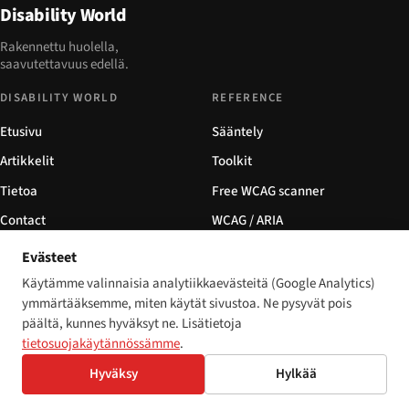
Disability World
Rakennettu huolella,
saavutettavuus edellä.
DISABILITY WORLD
REFERENCE
Etusivu
Sääntely
Artikkelit
Toolkit
Tietoa
Free WCAG scanner
Contact
WCAG / ARIA
Privacy
Glossary
Evästeet
Käytämme valinnaisia analytiikkaevästeitä (Google Analytics)
AUDIENCES
YHTEISÖ
ymmärtääksemme, miten käytät sivustoa. Ne pysyvät pois
For developers
Trainings
päältä, kunnes hyväksyt ne. Lisätietoja
tietosuojakäytännössämme
.
For ecommerce
Newsletter
Hyväksy
Hylkää
For financial institutions
Partners