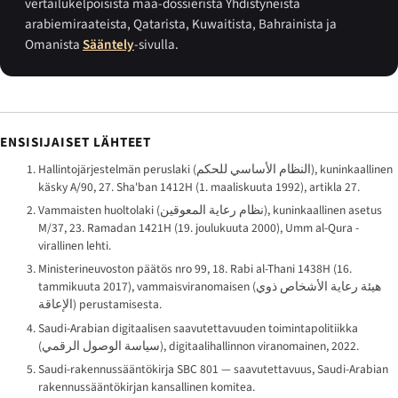
vertailukelpoisista maa-dossierista Yhdistyneistä
arabiemiraateista, Qatarista, Kuwaitista, Bahrainista ja
Omanista
Sääntely
-sivulla.
ENSISIJAISET LÄHTEET
Hallintojärjestelmän peruslaki (
النظام الأساسي للحكم
), kuninkaallinen
käsky A/90, 27. Sha'ban 1412H (1. maaliskuuta 1992), artikla 27.
Vammaisten huoltolaki (
نظام رعاية المعوقين
), kuninkaallinen asetus
M/37, 23. Ramadan 1421H (19. joulukuuta 2000),
Umm al-Qura
-
virallinen lehti.
Ministerineuvoston päätös nro 99, 18. Rabi al-Thani 1438H (16.
tammikuuta 2017), vammaisviranomaisen (
هيئة رعاية الأشخاص ذوي
الإعاقة
) perustamisesta.
Saudi-Arabian digitaalisen saavutettavuuden toimintapolitiikka
(
سياسة الوصول الرقمي
), digitaalihallinnon viranomainen, 2022.
Saudi-rakennussääntökirja SBC 801 — saavutettavuus, Saudi-Arabian
rakennussääntökirjan kansallinen komitea.