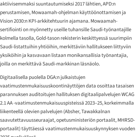
aktiivisemmaksi suuntautumiseksi 2017 lähtien, APD:n
perustamisen, Mowaamah-ohjelman käyttöönottamisen ja
Vision 2030:n KPI-arkkitehtuurin ajamana. Mowaamah-
sertifiointi on myönnetty useille tuhansille Saudi-työnantajille
kolmella tasolla, Gold-tason rekisterin keskittyessä suurimpiin
Saudi-listattuihin yhtiöihin, merkittäviin hallitukseen liittyviin
yksiköihin ja kasvavaan listaan monikansallisia työnantajia,
joilla on merkittävä Saudi-markkinan läsnäolo.
Digitaalisella puolella DGA:n julkaistujen
vaatimustenmukaisuuskoontinäyttöjen data osoittaa tasaisen
parannuksen auditoitujen hallituksen digitaalipalvelujen WCAG
2.1 AA -vaatimustenmukaisuuspisteissä 2023–25, korkeimmalla
liikenteellä olevien palvelujen (Absher, Tawakkalnan
saavutettavuusseuraajat, opetusministeriön portaalit, MHRSD-
portaalit) täyttäessä vaatimustenmukaisuuskynnyksen vuoden