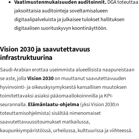
Vaatimustenmukaisuuden auditoinnit.
DGA toteuttaa
jaksoittaisia auditointeja soveltamisalueen
digitaalipalveluista ja julkaisee tulokset hallituksen
digitaalisen suorituskyvyn koontinäyttöön.
Vision 2030 ja saavutettavuus
infrastruktuurina
Saudi-Arabian erottaa useimmista alueellisista naapureistaan
se aste, jolla
Vision 2030
on muuttanut saavutettavuuden
hyvinvointi- ja oikeuskysymyksestä kansallisen muutoksen
toimitettavaksi asiaksi pääomaallokoinnnilla ja KPI-
seurannalla.
Elämänlaatu-ohjelma
(yksi Vision 2030:n
toteuttamisohjelmista) sisältää nimenomaiset
saavutettavuussitoumukset matkailussa,
kaupunkiympäristöissä, urheilussa, kulttuurissa ja viihteessä.