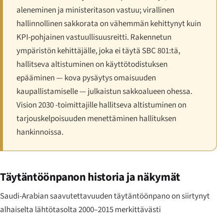
aleneminen ja ministeritason vastuu; virallinen
hallinnollinen sakkorata on vähemmän kehittynyt kuin
KPI-pohjainen vastuullisuusreitti. Rakennetun
ympäristön kehittäjälle, joka ei täytä SBC 801:tä,
hallitseva altistuminen on käyttötodistuksen
epääminen — kova pysäytys omaisuuden
kaupallistamiselle — julkaistun sakkoalueen ohessa.
Vision 2030 -toimittajille hallitseva altistuminen on
tarjouskelpoisuuden menettäminen hallituksen
hankinnoissa.
Täytäntöönpanon historia ja näkymät
Saudi-Arabian saavutettavuuden täytäntöönpano on siirtynyt
alhaiselta lähtötasolta 2000–2015 merkittävästi