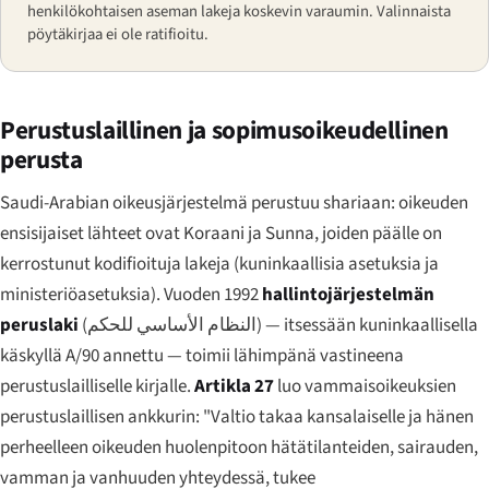
henkilökohtaisen aseman lakeja koskevin varaumin. Valinnaista
pöytäkirjaa ei ole ratifioitu.
Perustuslaillinen ja sopimusoikeudellinen
perusta
Saudi-Arabian oikeusjärjestelmä perustuu shariaan: oikeuden
ensisijaiset lähteet ovat Koraani ja Sunna, joiden päälle on
kerrostunut kodifioituja lakeja (kuninkaallisia asetuksia ja
ministeriöasetuksia). Vuoden 1992
hallintojärjestelmän
peruslaki
(
النظام الأساسي للحكم
) — itsessään kuninkaallisella
käskyllä A/90 annettu — toimii lähimpänä vastineena
perustuslailliselle kirjalle.
Artikla 27
luo vammaisoikeuksien
perustuslaillisen ankkurin:
"Valtio takaa kansalaiselle ja hänen
perheelleen oikeuden huolenpitoon hätätilanteiden, sairauden,
vamman ja vanhuuden yhteydessä, tukee