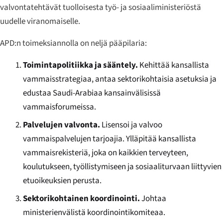
valvontatehtävät tuolloisesta työ- ja sosiaaliministeriöstä
uudelle viranomaiselle.
APD:n toimeksiannolla on neljä pääpilaria:
Toimintapolitiikka ja sääntely.
Kehittää kansallista
vammaisstrategiaa, antaa sektorikohtaisia asetuksia ja
edustaa Saudi-Arabiaa kansainvälisissä
vammaisforumeissa.
Palvelujen valvonta.
Lisensoi ja valvoo
vammaispalvelujen tarjoajia. Ylläpitää kansallista
vammaisrekisteriä, joka on kaikkien terveyteen,
koulutukseen, työllistymiseen ja sosiaaliturvaan liittyvien
etuoikeuksien perusta.
Sektorikohtainen koordinointi.
Johtaa
ministerienvälistä koordinointikomiteaa.