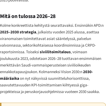
2025 puolivälissä.
Mitä on tulossa 2026–28
Kolme konkreettista kehitystä seurattavaksi. Ensinnäkin APD:n
2025–2030 strategia
, julkaistu vuoden 2025 alussa, asettaa
viranomaisen toimitettavat asiat sääntelyssä, palvelun
valvonnassa, sektorikohtaisessa koordinoinnissa ja CRPD-
raportoinnissa. Toiseksi
siviilitoimitalous
, voimaan
joulukuusta 2023, odotetaan 2026–28 tuottavan ensimmäisen
merkittävän Saudi-vammaisperusteisen siviilioikeuden
ennakkotapausjoukon. Kolmanneksi Vision 2030:n
2030-
määräaika
on nyt näkyvissä suunnitteluhorisonttissa,
saavutettavuuden KPI-toimittamisen kiihtyessä giga-
projekteissa ja peruskorjausohjelmissa vuoteen 2030 saakka.