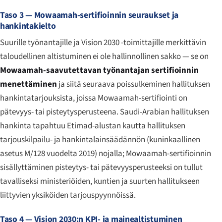
Taso 3 — Mowaamah-sertifioinnin seuraukset ja
hankintakielto
Suurille työnantajille ja Vision 2030 -toimittajille merkittävin
taloudellinen altistuminen ei ole hallinnollinen sakko — se on
Mowaamah-saavutettavan työnantajan sertifioinnin
menettäminen
ja siitä seuraava poissulkeminen hallituksen
hankintatarjouksista, joissa Mowaamah-sertifiointi on
pätevyys- tai pisteytysperusteena. Saudi-Arabian hallituksen
hankinta tapahtuu Etimad-alustan kautta hallituksen
tarjouskilpailu- ja hankintalainsäädännön (kuninkaallinen
asetus M/128 vuodelta 2019) nojalla; Mowaamah-sertifioinnin
sisällyttäminen pisteytys- tai pätevyysperusteeksi on tullut
tavalliseksi ministeriöiden, kuntien ja suurten hallitukseen
liittyvien yksiköiden tarjouspyynnöissä.
Taso 4 — Vision 2030:n KPI- ja mainealtistuminen