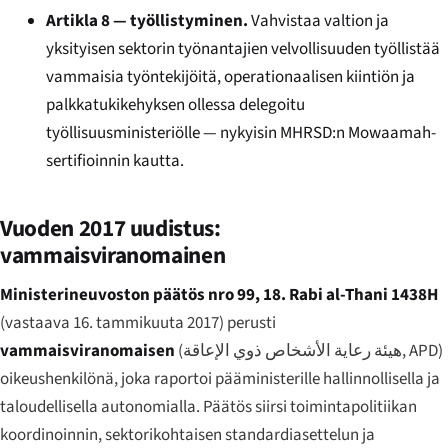
Artikla 8 — työllistyminen.
Vahvistaa valtion ja
yksityisen sektorin työnantajien velvollisuuden työllistää
vammaisia työntekijöitä, operationaalisen kiintiön ja
palkkatukikehyksen ollessa delegoitu
työllisuusministeriölle — nykyisin MHRSD:n Mowaamah-
sertifioinnin kautta.
Vuoden 2017 uudistus:
vammaisviranomainen
Ministerineuvoston päätös nro 99, 18. Rabi al-Thani 1438H
(vastaava 16. tammikuuta 2017) perusti
vammaisviranomaisen
(
هيئة رعاية الأشخاص ذوي الإعاقة
, APD)
oikeushenkilönä, joka raportoi pääministerille hallinnollisella ja
taloudellisella autonomialla. Päätös siirsi toimintapolitiikan
koordinoinnin, sektorikohtaisen standardiasettelun ja