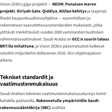
Vision 2030:n giga-projektit —
NEOM
,
Punaisen meren
projekti
,
Diriyah Gate
,
Qiddiya
,
AlUlan kehitys
ja laajempi
Riadin kaupunkiuudistusohjelma — suunnitellaan ja
rakennetaan saavutettavuusstandardien mukaisesti, jotka
ylittävät merkittävästi vuoden 2000 vammaisten huoltolain
vähimmäisvaatimukset. Saudi-Arabia on
GCC:n suurin talous
BKT:lla mitattuna
, ja Vision 2030:n pääomatuotot kulkevat
satoihin miljardeihin dollareinen 2016–30:n ohjelmajakson
aikana.
Tekniset standardit ja
vaatimustenmukaisuus
Saudi-Arabian tekninen vaatimustenmukaisuuskynnys toimii
kahdella päätasolla.
Rakennetulle ympäristölle
Saudi-
rakennussääntökirja (SBC)
sisältää