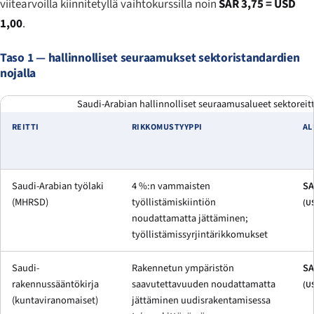
viitearvoilla kiinnitetyllä vaihtokurssilla noin
SAR 3,75 = USD
1,00
.
Taso 1 — hallinnolliset seuraamukset sektoristandardien
nojalla
Saudi-Arabian hallinnolliset seuraamusalueet sektoreitta
REITTI
RIKKOMUSTYYPPI
AL
Saudi-Arabian työlaki
4 %:n vammaisten
SA
(MHRSD)
työllistämiskiintiön
(U
noudattamatta jättäminen;
työllistämissyrjintärikkomukset
Saudi-
Rakennetun ympäristön
SA
rakennussääntökirja
saavutettavuuden noudattamatta
(U
(kuntaviranomaiset)
jättäminen uudisrakentamisessa