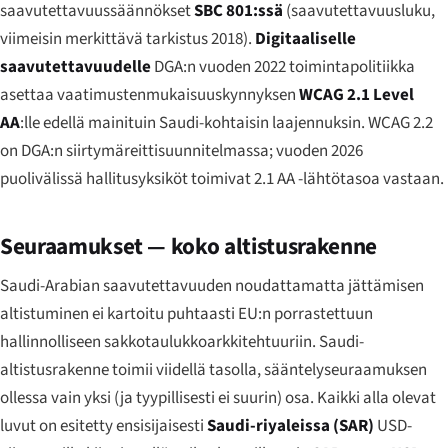
saavutettavuussäännökset
SBC 801:ssä
(saavutettavuusluku,
viimeisin merkittävä tarkistus 2018).
Digitaaliselle
saavutettavuudelle
DGA:n vuoden 2022 toimintapolitiikka
asettaa vaatimustenmukaisuuskynnyksen
WCAG 2.1 Level
AA
:lle edellä mainituin Saudi-kohtaisin laajennuksin. WCAG 2.2
on DGA:n siirtymäreittisuunnitelmassa; vuoden 2026
puolivälissä hallitusyksiköt toimivat 2.1 AA -lähtötasoa vastaan.
Seuraamukset — koko altistusrakenne
Saudi-Arabian saavutettavuuden noudattamatta jättämisen
altistuminen ei kartoitu puhtaasti EU:n porrastettuun
hallinnolliseen sakkotaulukkoarkkitehtuuriin. Saudi-
altistusrakenne toimii viidellä tasolla, sääntelyseuraamuksen
ollessa vain yksi (ja tyypillisesti ei suurin) osa. Kaikki alla olevat
luvut on esitetty ensisijaisesti
Saudi-riyaleissa (SAR)
USD-