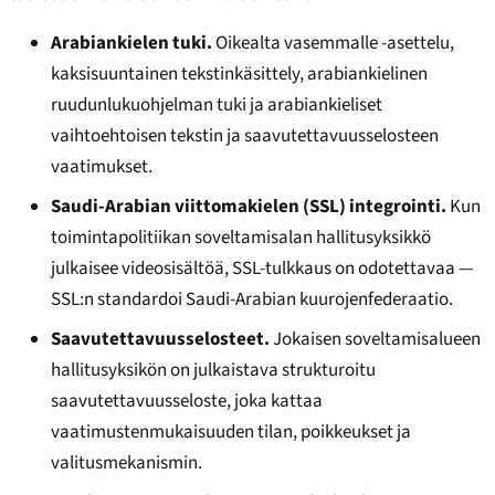
Arabiankielen tuki.
Oikealta vasemmalle -asettelu,
kaksisuuntainen tekstinkäsittely, arabiankielinen
ruudunlukuohjelman tuki ja arabiankieliset
vaihtoehtoisen tekstin ja saavutettavuusselosteen
vaatimukset.
Saudi-Arabian viittomakielen (SSL) integrointi.
Kun
toimintapolitiikan soveltamisalan hallitusyksikkö
julkaisee videosisältöä, SSL-tulkkaus on odotettavaa —
SSL:n standardoi Saudi-Arabian kuurojenfederaatio.
Saavutettavuusselosteet.
Jokaisen soveltamisalueen
hallitusyksikön on julkaistava strukturoitu
saavutettavuusseloste, joka kattaa
vaatimustenmukaisuuden tilan, poikkeukset ja
valitusmekanismin.