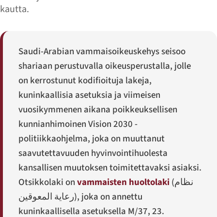
kautta.
Saudi-Arabian vammaisoikeuskehys seisoo
shariaan perustuvalla oikeusperustalla, jolle
on kerrostunut kodifioituja lakeja,
kuninkaallisia asetuksia ja viimeisen
vuosikymmenen aikana poikkeuksellisen
kunnianhimoinen Vision 2030 -
politiikkaohjelma, joka on muuttanut
saavutettavuuden hyvinvointihuolesta
kansallisen muutoksen toimitettavaksi asiaksi.
Otsikkolaki on
vammaisten huoltolaki
(
نظام
رعاية المعوقين
), joka on annettu
kuninkaallisella asetuksella M/37, 23.