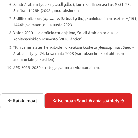
Saudi-Arabian työlaki (
نظام العمل
), kuninkaallinen asetus M/51, 23.
Sha'ban 1426H (2005), muutoksineen.
Siviilitoimitalous (
نظام المعاملات المدنية
), kuninkaallinen asetus M/191,
1444H, voimaan joulukuusta 2023.
Vision 2030 — elämänlaatu-ohjelma, Saudi-Arabian talous- ja
kehitysasioiden neuvosto (2016 lähtien).
YK:n vammaisten henkilöiden oikeuksia koskeva yleissopimus, Saudi-
Arabia liittynyt 24. kesäkuuta 2008 (varauksin henkilökohtaisen
aseman lakeja koskien).
APD 2025–2030 strategia, vammaisviranomainen.
← Kaikki maat
Katso maan Saudi Arabia sääntely →