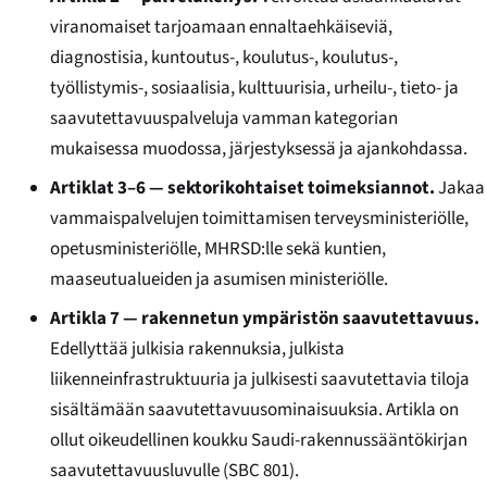
viranomaiset tarjoamaan ennaltaehkäiseviä,
diagnostisia, kuntoutus-, koulutus-, koulutus-,
työllistymis-, sosiaalisia, kulttuurisia, urheilu-, tieto- ja
saavutettavuuspalveluja vamman kategorian
mukaisessa muodossa, järjestyksessä ja ajankohdassa.
Artiklat 3–6 — sektorikohtaiset toimeksiannot.
Jakaa
vammaispalvelujen toimittamisen terveysministeriölle,
opetusministeriölle, MHRSD:lle sekä kuntien,
maaseutualueiden ja asumisen ministeriölle.
Artikla 7 — rakennetun ympäristön saavutettavuus.
Edellyttää julkisia rakennuksia, julkista
liikenneinfrastruktuuria ja julkisesti saavutettavia tiloja
sisältämään saavutettavuusominaisuuksia. Artikla on
ollut oikeudellinen koukku Saudi-rakennussääntökirjan
saavutettavuusluvulle (SBC 801).