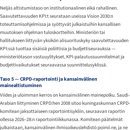
Neljäs altistumistaso on institutionaalinen eikä rahallinen.
Saavutettavuuden KPI:t seurataan useissa Vision 2030:n
toteuttamisohjelmissa ja syöttyvät julkaistuihin kansallisen
muutoksen ohjelman tuloskortteihin. Ministeriön tai
hallitukseen liittyvän yksikön alisuorituskyky saavutettavuuden
KPI:ssä tuottaa sisäisiä poliittisia ja budjettiseurauksia —
ministeriötason vastuuylitykset, KPI-palautussuunnitelmat ja
budjettivaikutukset seuraavassa suunnittelusyklissä.
Taso 5 — CRPD-raportointi ja kansainvälinen
mainealtistuminen
Viides ja uloimman kerros on kansainvälinen mainepolku. Saudi-
Arabian liittyminen CRPD:hen 2008 sitoo kuningaskunnan CRPD-
komitean jaksottaiseen raportointisykliin, seuraavan raportin
ollessa 2026–28:n raportointiikkunassa. Komitean päätelmät
julkaistaan, kansainvälinen ihmisoikeuslehdistö poimii ne, ja ne