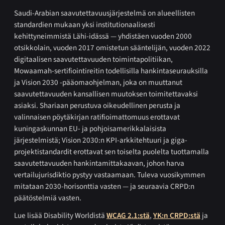
Saudi-Arabian saavutettavuusjärjestelmä on alueellisten
standardien mukaan yksi institutionaalisesti
kehittyneimmistä Lähi-idässä — yhdistäen vuoden 2000
otsikkolain, vuoden 2017 omistetun sääntelijän, vuoden 2022
digitaalisen saavutettavuuden toimintapolitiikan,
Mowaamah-sertifiointireitin todellisilla hankintaseurauksilla
ja Vision 2030 -pääomaohjelman, joka on muuttanut
saavutettavuuden kansallisen muutoksen toimitettavaksi
asiaksi. Shariaan perustuva oikeudellinen perusta ja
valinnaisen pöytäkirjan ratifioimattomuus erottavat
kuningaskunnan EU- ja pohjoisamerikkalaisista
järjestelmistä; Vision 2030:n KPI-arkkitehtuuri ja giga-
projektistandardit erottavat sen toiselta puolelta tuottamalla
saavutettavuuden hankintamittakaavan, johon harva
vertailujurisdiktio pystyy vastaamaan. Tuleva vuosikymmen
mitataan 2030-horisonttia vasten — ja seuraavia CRPD:n
päätöstelmiä vasten.
Lue lisää Disability Worldistä
WCAG 2.1:stä
,
YK:n CRPD:stä
ja