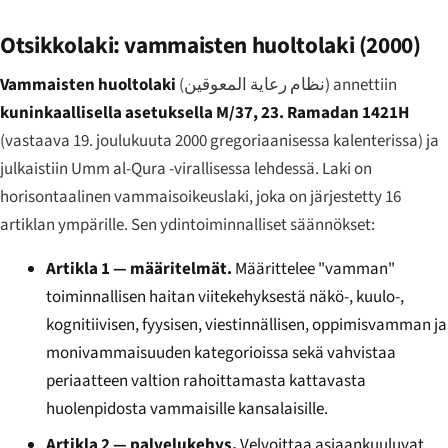
Otsikkolaki: vammaisten huoltolaki (2000)
Vammaisten huoltolaki
(
نظام رعاية المعوقين
) annettiin
kuninkaallisella asetuksella M/37, 23. Ramadan 1421H
(vastaava 19. joulukuuta 2000 gregoriaanisessa kalenterissa) ja
julkaistiin
Umm al-Qura
-virallisessa lehdessä. Laki on
horisontaalinen vammaisoikeuslaki, joka on järjestetty 16
artiklan ympärille. Sen ydintoiminnalliset säännökset:
Artikla 1 — määritelmät.
Määrittelee "vamman"
toiminnallisen haitan viitekehyksestä näkö-, kuulo-,
kognitiivisen, fyysisen, viestinnällisen, oppimisvamman ja
monivammaisuuden kategorioissa sekä vahvistaa
periaatteen valtion rahoittamasta kattavasta
huolenpidosta vammaisille kansalaisille.
Artikla 2 — palvelukehys.
Velvoittaa asiaankuuluvat