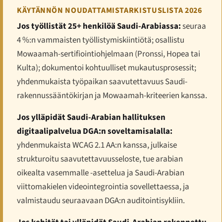
KÄYTÄNNÖN NOUDATTAMISTARKISTUSLISTA 2026
Jos työllistät 25+ henkilöä Saudi-Arabiassa:
seuraa
4 %:n vammaisten työllistymiskiintiötä; osallistu
Mowaamah-sertifiointiohjelmaan (Pronssi, Hopea tai
Kulta); dokumentoi kohtuulliset mukautusprosessit;
yhdenmukaista työpaikan saavutettavuus Saudi-
rakennussääntökirjan ja Mowaamah-kriteerien kanssa.
Jos ylläpidät Saudi-Arabian hallituksen
digitaalipalvelua DGA:n soveltamisalalla:
yhdenmukaista WCAG 2.1 AA:n kanssa, julkaise
strukturoitu saavutettavuusseloste, tue arabian
oikealta vasemmalle -asettelua ja Saudi-Arabian
viittomakielen videointegrointia sovellettaessa, ja
valmistaudu seuraavaan DGA:n auditointisykliin.