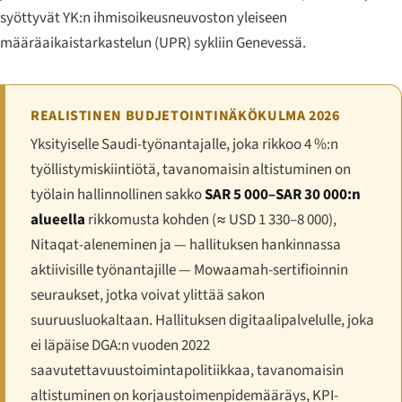
syöttyvät YK:n ihmisoikeusneuvoston yleiseen
määräaikaistarkastelun (UPR) sykliin Genevessä.
REALISTINEN BUDJETOINTINÄKÖKULMA 2026
Yksityiselle Saudi-työnantajalle, joka rikkoo 4 %:n
työllistymiskiintiötä, tavanomaisin altistuminen on
työlain hallinnollinen sakko
SAR 5 000–SAR 30 000:n
alueella
rikkomusta kohden (≈ USD 1 330–8 000),
Nitaqat-aleneminen ja — hallituksen hankinnassa
aktiivisille työnantajille — Mowaamah-sertifioinnin
seuraukset, jotka voivat ylittää sakon
suuruusluokaltaan. Hallituksen digitaalipalvelulle, joka
ei läpäise DGA:n vuoden 2022
saavutettavuustoimintapolitiikkaa, tavanomaisin
altistuminen on korjaustoimenpidemääräys, KPI-