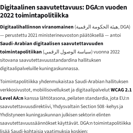
Digitaalinen saavutettavuus: DGA:n vuoden
2022 toimintapolitiikka
Digitaalihallinnon viranomainen
(
هيئة الحكومة الرقمية
, DGA)
— perustettu 2021 ministerineuvoston päätöksellä — antoi
Saudi-Arabian digitaalisen saavutettavuuden
toimintapolitiikan
(
سياسة الوصول الرقمي
) vuonna 2022
sitovana saavutettavuusstandardina hallituksen
digitaalipalveluille kuningaskunnassa.
Toimintapolitiikka yhdenmukaistaa Saudi-Arabian hallituksen
verkkosivustot, mobiilisovellukset ja digitaalipalvelut
WCAG 2.1
Level AA:n
kanssa lähtötasona, peilaten standardia, jota EU:n
saavutettavuusdirektiivi, Yhdysvaltain Section 508 -kehys ja
Yhdistyneen kuningaskunnan julkisen sektorin elinten
saavutettavuussäännökset käyttävät. DGA:n toimintapolitiikka
lisää Saudi-kohtaisia vaatimuksia koskien: