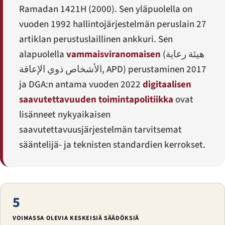
Ramadan 1421H (2000). Sen yläpuolella on
vuoden 1992 hallintojärjestelmän peruslain 27
artiklan perustuslaillinen ankkuri. Sen
alapuolella
vammaisviranomaisen
(
هيئة رعاية
الأشخاص ذوي الإعاقة
, APD) perustaminen 2017
ja DGA:n antama vuoden 2022
digitaalisen
saavutettavuuden toimintapolitiikka
ovat
lisänneet nykyaikaisen
saavutettavuusjärjestelmän tarvitsemat
sääntelijä- ja teknisten standardien kerrokset.
5
VOIMASSA OLEVIA KESKEISIÄ SÄÄDÖKSIÄ