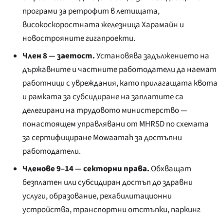
програми за ретрофит в летищата,
високоскоростната железница Харамайн и
новострояните гигапроекти.
Член 8 — заетост.
Установява задължението на
държавните и частните работодатели да наемат
работници с увреждания, като прилагащата квота
и рамката за субсидиране на заплатите са
делегирани на трудовото министерство —
понастоящем управлявани от MHRSD по схемата
за сертифициране Mowaamah за достъпни
работодатели.
Членове 9–14 — секторни права.
Обхващат
безплатен или субсидиран достъп до здравни
услуги, образование, рехабилитационни
устройства, транспортни отстъпки, паркинг