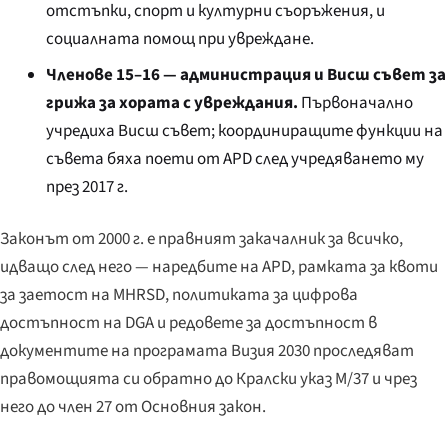
отстъпки, спорт и културни съоръжения, и
социалната помощ при увреждане.
Членове 15–16 — администрация и Висш съвет за
грижа за хората с увреждания.
Първоначално
учредиха Висш съвет; координиращите функции на
съвета бяха поети от APD след учредяването му
през 2017 г.
Законът от 2000 г. е правният закачалник за всичко,
идващо след него — наредбите на APD, рамката за квоти
за заетост на MHRSD, политиката за цифрова
достъпност на DGA и редовете за достъпност в
документите на програмата Визия 2030 проследяват
правомощията си обратно до Кралски указ M/37 и чрез
него до член 27 от Основния закон.