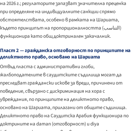
на 2026 г.; регулаторите запазват значителна преценка
при определяне на индивидуалните санкции спрямо
обстоятелствата, особено в рамката на Шариата,
където принципът на пропорционалността (
التناسب
)
функционира като общ доктринален закачалник.
Пласт 2 — гражданска отговорност по принципите на
деликтното право, основано на Шариата
Отвъд пласта с административни глоби,
жалбоподателите в саудитските съдилища могат да
преследват граждански искове за вреди, причинени от
поведение, свързано с дискриминация на хора с
увреждания, по принципите на деликтното право,
основано на Шариата, прилагани от общите съдилища.
Деликтното право на Саудитска Арабия функционира по
доктрините на
daman
(отговорност) и
diya