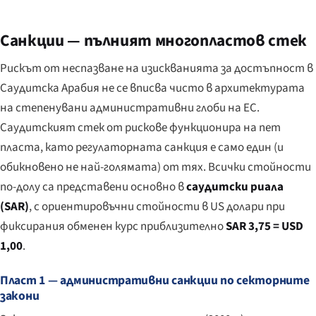
Санкции — пълният многопластов стек
Рискът от неспазване на изискванията за достъпност в
Саудитска Арабия не се вписва чисто в архитектурата
на степенувани административни глоби на ЕС.
Саудитският стек от рискове функционира на пет
пласта, като регулаторната санкция е само един (и
обикновено не най-голямата) от тях. Всички стойности
по-долу са представени основно в
саудитски риала
(SAR)
, с ориентировъчни стойности в US долари при
фиксирания обменен курс приблизително
SAR 3,75 = USD
1,00
.
Пласт 1 — административни санкции по секторните
закони