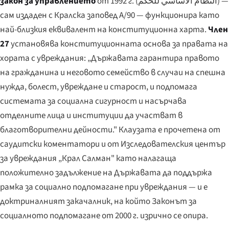
закон за управлението
от 1992 г. (
النظام الأساسي للحكم
) —
сам издаден с Кралска заповед A/90 — функционира като
най-близкия еквивалент на конституционна харта.
Член
27
установява конституционната основа за правата на
хората с увреждания:
„Държавата гарантира правото
на гражданина и неговото семейство в случаи на спешна
нужда, болест, увреждане и старост, и подпомага
системата за социална сигурност и насърчава
отделните лица и институции да участват в
благотворителни дейности."
Клаузата е прочетена от
саудитски коментатори и от Изследователския център
за увреждания „Крал Салман" като налагаща
положително задължение на Държавата да поддържа
рамка за социално подпомагане при увреждания — и е
доктриналният закачалник, на който Законът за
социалното подпомагане от 2000 г. изрично се опира.