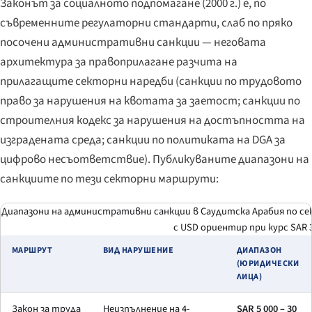
Законът за социалното подпомагане (2000 г.) е, по
съвременните регулаторни стандарти, слаб по пряко
посочени административни санкции — неговата
архитектура за правоприлагане разчита на
прилагащите секторни наредби (санкции по трудовото
право за нарушения на квотата за заетост; санкции по
строителния кодекс за нарушения на достъпността на
изградената среда; санкции по политиката на DGA за
цифрово несъответствие). Публикуваните диапазони на
санкциите по тези секторни маршрути:
Диапазони на административни санкции в Саудитска Арабия по с
с USD ориентир при курс SAR 3
МАРШРУТ
ВИД НАРУШЕНИЕ
ДИАПАЗОН
(ЮРИДИЧЕСКИ
ЛИЦА)
Закон за труда
Неизпълнение на 4-
SAR 5 000 – 30