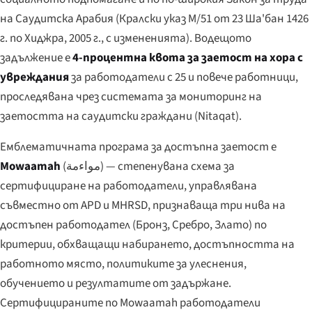
на Саудитска Арабия (Кралски указ M/51 от 23 Ша'бан 1426
г. по Хиджра, 2005 г., с измененията). Водещото
задължение е
4-процентна квота за заетост на хора с
увреждания
за работодатели с 25 и повече работници,
проследявана чрез системата за мониторинг на
заетостта на саудитски граждани (Nitaqat).
Емблематичната програма за достъпна заетост е
Mowaamah
(
مواءمة
) — степенувана схема за
сертифициране на работодатели, управлявана
съвместно от APD и MHRSD, признаваща три нива на
достъпен работодател (Бронз, Сребро, Злато) по
критерии, обхващащи набирането, достъпността на
работното място, политиките за улеснения,
обучението и резултатите от задържане.
Сертифицираните по Mowaamah работодатели