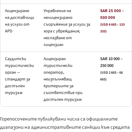
Лицензиране
Управление на
SAR 25 000 –
на доставчици
нелицензирано
500 000
на услуги от
съоръжение за услуги за
(USD 6 665 – 133
APD
хора с увреждания;
335)
неспазване от
лицензиан
Саудитски
Лицензиран
SAR 10 000 –
туристически
туристически
250 000
орган —
оператор,
(USD 2 665 – 66
стандарт за
неизпълняващ
665)
достъпен
критериите за
туризъм
съответствие при
достъпен туризъм
Горепосочените публикувани числа са официалните
диапазони на административните санкции към средата