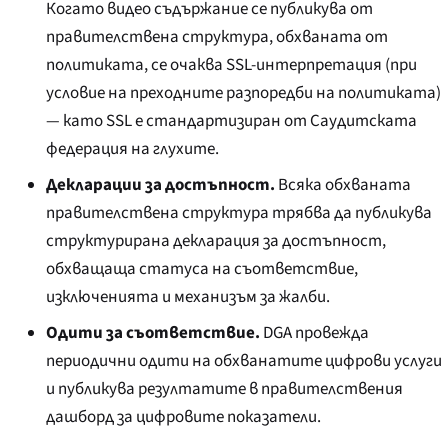
Когато видео съдържание се публикува от
правителствена структура, обхваната от
политиката, се очаква SSL-интерпретация (при
условие на преходните разпоредби на политиката)
— като SSL е стандартизиран от Саудитската
федерация на глухите.
Декларации за достъпност.
Всяка обхваната
правителствена структура трябва да публикува
структурирана декларация за достъпност,
обхващаща статуса на съответствие,
изключенията и механизъм за жалби.
Одити за съответствие.
DGA провежда
периодични одити на обхванатите цифрови услуги
и публикува резултатите в правителствения
дашборд за цифровите показатели.