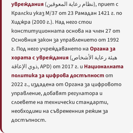
увреждания
(
نظام رعاية المعوقين
), приет с
Кралски указ M/37 от 23 Рамадан 1421 г. по
Хиджра (2000 г.). Над него стои
конституционната основа на член 27 от
Основния закон за управлението от 1992
г. Под него учреждаването на
Органа за
хората с увреждания
(
هيئة رعاية الأشخاص
ذوي الإعاقة
, APD) от 2017 г. и
Националната
политика за цифрова достъпност
от
2022 г., издадена от Органа за цифровото
управление, добавят регулатора и
слоевете на технически стандарти,
необходими на съвременния режим за
достъпност.