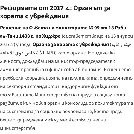
Реформата от 2017 г.: Органът за
хората с увреждания
Решение на Съвета на министрите № 99 от 18 Раби
ал-Тани 1438 г. по Хиджра
(съответстващо на 16 януари
2017 г.) учреди
Органа за хората с увреждания
(
هيئة رعاية
الأشخاص ذوي الإعاقة
, APD) като орган с юридическа
личност, докладващ на министър-председателя с
административна и финансова автономия. Решението
прехвърли координацията на политиката, определянето
на секторни стандарти и надзорните функции от
тогавашното Министерство на труда и социалното
развитие към новия орган и консолидира архитектурата
на системата за социално подпомагане, която преди
беше разпределена между множество линейни
министерства.