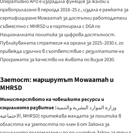
Оперативно APD е изградила функция за жалби и
правоприлагане в периода 2018–25 г., издала е рамката за
сертифициране Mowaamah за достъпни работодатели
съвместно с MHRSD и е партнирала с DGA по
Националната политика за цифрова достъпност.
Публикуваната стратегия на органа за 2025–2030 г. го
привежда изрично в съответствие с резултатите на
Програмата за качество на живота по Визия 2030.
Заетост: маршрутът Mowaamah и
MHRSD
Министерството на човешките ресурси и
социалното развитие
(
وزارة الموارد البشرية والتنمية
الاجتماعية
, MHRSD) притежава мандата за политика в
областта на заетостта по член 8 от Закона за
социалното подпомагане и по по-широкия Закон за труда