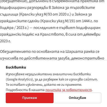
(обезщетение), допълнени в съвременната практика от
кодифицирани разпоредби в Закона за търговските
съдилища (Кралски указ M/93 от 2020 г.) и Закона за
гражданските сделки (Кралски указ M/191 от 1444 г. по
Хиджра / 2023 г.) — последният е първият кодифициран
граждански кодекс на Кралството, в сила от декември
2023 г.
Обезщетението по основаната на Шариата рамка се
изчислява по действителната загуба, демонстративно
причинена от неправомерното поведение, като
Бисквитки
тежестта на доказване е върху ищеца. Наказателни
Използваме незадължителни аналитични бисквитки
обезщетения в американски смисъл не съществуват;
(Google Analytics), за да разберем как се използва сайтът.
неимуществените вреди са признати по новия Закон за
Те остават изключени, докато не ги приемете.
Подробности в нашата
политика за поверителност
.
гражданските сделки, но се оценяват консервативно.
Приемам
Отказвам
Присъжданията в дела за дискриминация на основата на
увреждане остават редки в публикуваната саудитска