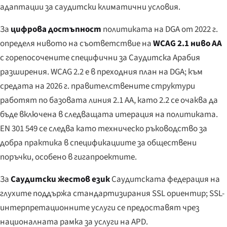
адаптации за саудитски климатични условия.
За
цифрова достъпност
политиката на DGA от 2022 г.
определя нивото на съответствие на
WCAG 2.1 ниво AA
с горепосочените специфични за Саудитска Арабия
разширения. WCAG 2.2 е в преходния план на DGA; към
средата на 2026 г. правителствените структури
работят по базовата линия 2.1 AA, като 2.2 се очаква да
бъде включена в следващата итерация на политиката.
EN 301 549 се следва като техническо ръководство за
добра практика в спецификациите за обществени
поръчки, особено в гигапроектите.
За
Саудитски жестов език
Саудитската федерация на
глухите поддържа стандартизирания SSL ориентир; SSL-
интерпретационните услуги се предоставят чрез
националната рамка за услуги на APD.