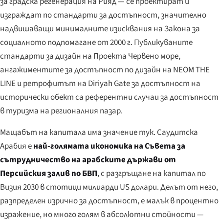
за градска регенерация на Рияд — се проектират и
изграждат по стандарти за достъпност, значително
надвишаващи минималните изисквания на Закона за
социалното подпомагане от 2000 г. Публикуваните
стандарти за дизайн на Проекта Червено море,
ангажиментите за достъпност по дизайн на NEOM THE
LINE и ретрофитът на Diriyah Gate за достъпност на
исторически обект са референтни случаи за достъпност
в туризма на регионалния пазар.
Мащабът на капитала има значение тук. Саудитска
Арабия е
най-голямата икономика на Съвета за
сътрудничество на арабските държави от
Персийския залив по БВП
, с разгръщане на капитал по
Визия 2030 в стотици милиарди US долари. Делът от него,
разпределен изрично за достъпност, е малък в процентно
изражение, но много голям в абсолютни стойности —