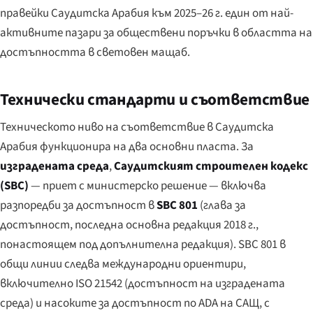
правейки Саудитска Арабия към 2025–26 г. един от най-
активните пазари за обществени поръчки в областта на
достъпността в световен мащаб.
Технически стандарти и съответствие
Техническото ниво на съответствие в Саудитска
Арабия функционира на два основни пласта. За
изградената среда
,
Саудитският строителен кодекс
(SBC)
— приет с министерско решение — включва
разпоредби за достъпност в
SBC 801
(глава за
достъпност, последна основна редакция 2018 г.,
понастоящем под допълнителна редакция). SBC 801 в
общи линии следва международни ориентири,
включително ISO 21542 (достъпност на изградената
среда) и насоките за достъпност по ADA на САЩ, с