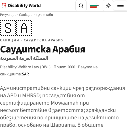
Disability World
Регулации
·
Санкции по държави
🇸🇦
САНКЦИИ · САУДИТСКА АРАБИЯ
Саудитска Арабия
المملكة العربية السعودية
Disability Welfare Law (DWL) · Приет 2000 · Валута на
санкциите:
SAR
Административни санкции чрез разпореждания
на APD и MHRSD; последствия от
сертифицирането Mowaamah при
несъответствие в заетостта; граждански
обезщетения по принципите на деликтното
право, основано на Шариата, в общите