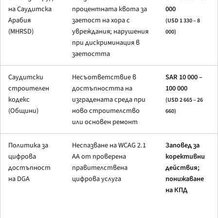
на Саудитска
процентната квота за
000
Арабия
заетост на хора с
(USD 1 330 – 8
(MHRSD)
увреждания; нарушения
000)
при дискриминация в
заетостта
Саудитски
Несъответствие в
SAR 10 000 –
строителен
достъпността на
100 000
кодекс
изградената среда при
(USD 2 665 – 26
(Общини)
ново строителство
660)
или основен ремонт
Политика за
Неспазване на WCAG 2.1
Заповед за
цифрова
AA от проверена
корективни
достъпност
правителствена
действия;
на DGA
цифрова услуга
понижаване
на КПД