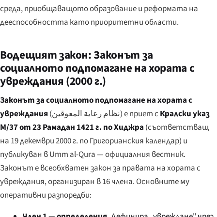
среда, приобщаващото образование и реформата на
дееспособността като приоритетни области.
Водещият закон: Законът за
социалното подпомагане на хората с
увреждания (2000 г.)
Законът за социалното подпомагане на хората с
увреждания
(
نظام رعاية المعوقين
) е приет с
Кралски указ
M/37 от 23 Рамадан 1421 г. по Хиджра
(съответстващ
на 19 декември 2000 г. по Григорианския календар) и
публикуван в
Umm al-Qura
— официалния вестник.
Законът е всеобхватен закон за правата на хората с
увреждания, организиран в 16 члена. Основните му
оперативни разпоредби:
Член 1 — определения.
Дефинира „увреждане" чрез