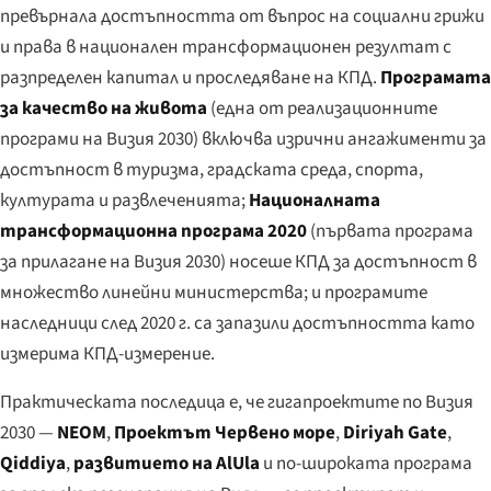
превърнала достъпността от въпрос на социални грижи
и права в национален трансформационен резултат с
разпределен капитал и проследяване на КПД.
Програмата
за качество на живота
(една от реализационните
програми на Визия 2030) включва изрични ангажименти за
достъпност в туризма, градската среда, спорта,
културата и развлеченията;
Националната
трансформационна програма 2020
(първата програма
за прилагане на Визия 2030) носеше КПД за достъпност в
множество линейни министерства; и програмите
наследници след 2020 г. са запазили достъпността като
измерима КПД-измерение.
Практическата последица е, че гигапроектите по Визия
2030 —
NEOM
,
Проектът Червено море
,
Diriyah Gate
,
Qiddiya
,
развитието на AlUla
и по-широката програма