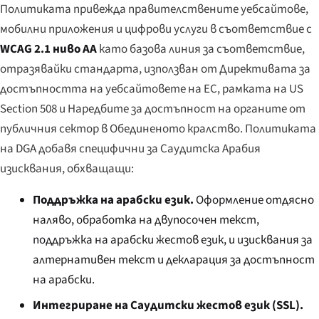
Политиката привежда правителствените уебсайтове,
мобилни приложения и цифрови услуги в съответствие с
WCAG 2.1 ниво AA
като базова линия за съответствие,
отразявайки стандарта, използван от Директивата за
достъпността на уебсайтовете на ЕС, рамката на US
Section 508 и Наредбите за достъпност на органите от
публичния сектор в Обединеното кралство. Политиката
на DGA добавя специфични за Саудитска Арабия
изисквания, обхващащи:
Поддръжка на арабски език.
Оформление отдясно
наляво, обработка на двупосочен текст,
поддръжка на арабски жестов език, и изисквания за
алтернативен текст и декларация за достъпност
на арабски.
Интегриране на Саудитски жестов език (SSL).