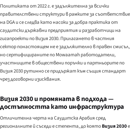
Политиката от 2022 г. е задължителна за всички
правителствени структури в рамките за съответствие
на DGA и се следва като насоки за добра практика от
саудитски държавни предприятия и разработчици на
гигапроекти по Визия 2030. Прилагането в частния
сектор понастоящем не е задължително в правен смисъл,
но сертифицираните по Mowaamah работодатели,
участниците в обществени поръчки и партньорите по
Визия 2030 рутинно се придържат към същия стандарт
чрез договорни изисквания.
Визия 2030 и промяната в подхода —
достъпността като инфраструктура
Отличителна черта на Саудитска Арабия сред
регионалните й съседи е степента, до която
Визия 2030
е