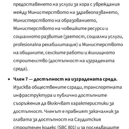
предоставянето на услуги за хора с увреждания
между Министерството на здравеопазването,
Министерството на образованието,
Министерството на човешките ресурси и
социалното развитие (заетост, социални услуги,
profesionalna рехабилитация) и Министерството
на общините, селските работи и жилищното
строителство (достъпност на изградената
среда).
Член 7 — достъпност на изградената среда.
Изисква обществените сгради, транспортната
инфраструктура и публично достъпните
съоръжения да включват характеристики за
достъпност. Членът е правният закачалник за
главата за достъпност на Саудитския
строителен кодекс (SBC 801) и за последващите