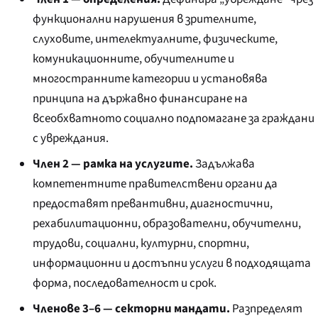
функционални нарушения в зрителните,
слуховите, интелектуалните, физическите,
комуникационните, обучителните и
многостранните категории и установява
принципа на държавно финансиране на
всеобхватното социално подпомагане за граждани
с увреждания.
Член 2 — рамка на услугите.
Задължава
компетентните правителствени органи да
предоставят превантивни, диагностични,
рехабилитационни, образователни, обучителни,
трудови, социални, културни, спортни,
информационни и достъпни услуги в подходящата
форма, последователност и срок.
Членове 3–6 — секторни мандати.
Разпределят