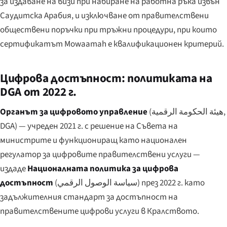
за издаване на визи при набиране на работна ръка извън
Саудитска Арабия, и изключване от правителствени
обществени поръчки при тръжни процедури, при които
сертификатът Mowaamah е квалификационен критерий.
Цифрова достъпност: политиката на
DGA от 2022 г.
Органът за цифровото управление
(
هيئة الحكومة الرقمية
,
DGA) — учреден 2021 г. с решение на Съвета на
министрите и функциониращ като национален
регулатор за цифровите правителствени услуги —
издаде
Националната политика за цифрова
достъпност
(
سياسة الوصول الرقمي
) през 2022 г. като
задължителния стандарт за достъпност на
правителствените цифрови услуги в Кралството.