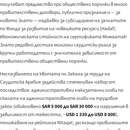
получават предимство при обществени поръчки в много
правителствени договори, публично признание и — за
нивото Злато — надбавки за субсидиране на заплатите
по Фонда за развитие на човешките ресурси (Hadaf).
Икономическата стойност на сертификата Mowaamah
Злато редовно достига милиони саудитски риала за
крупни работодатели с значителна зависимост от
правителствени обществени поръчки.
Неспазването на квотата по Закона за труда на
Саудитска Арабия задейства степенуван набор от
последствия: административни наказателни глоби по
скалата на административните глоби на трудовия
закон (обикновено
SAR 5 000 до SAR 30 000
на нарушение в
зависимост от тежестта, ~
USD 1 330 до USD 8 000
),
понижаване на рейтинга Nitaqat, засягащо привилегиите