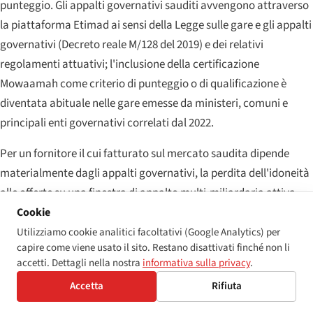
punteggio. Gli appalti governativi sauditi avvengono attraverso
la piattaforma Etimad ai sensi della Legge sulle gare e gli appalti
governativi (Decreto reale M/128 del 2019) e dei relativi
regolamenti attuativi; l'inclusione della certificazione
Mowaamah come criterio di punteggio o di qualificazione è
diventata abituale nelle gare emesse da ministeri, comuni e
principali enti governativi correlati dal 2022.
Per un fornitore il cui fatturato sul mercato saudita dipende
materialmente dagli appalti governativi, la perdita dell'idoneità
alle offerte su una finestra di appalto multi-miliardaria attiva
può superare la sanzione amministrativa sottostante di due o
Cookie
tre ordini di grandezza. Il percorso dell'esclusione dagli appalti è
Utilizziamo cookie analitici facoltativi (Google Analytics) per
capire come viene usato il sito. Restano disattivati finché non li
il livello che la comunità della conformità saudita tratta come la
accetti. Dettagli nella nostra
informativa sulla privacy
.
principale esposizione economica per i grandi operatori.
Accetta
Rifiuta
Livello 4 — Esposizione reputazionale e KPI di Vision 2030