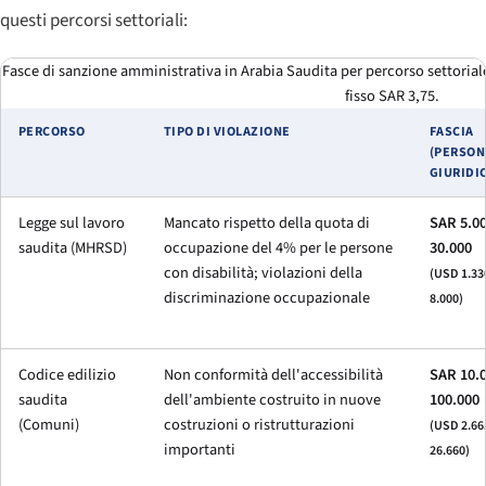
questi percorsi settoriali:
Fasce di sanzione amministrativa in Arabia Saudita per percorso settoriale
fisso SAR 3,75.
PERCORSO
TIPO DI VIOLAZIONE
FASCIA
(PERSON
GIURIDI
Legge sul lavoro
Mancato rispetto della quota di
SAR 5.00
saudita (MHRSD)
occupazione del 4% per le persone
30.000
con disabilità; violazioni della
(USD 1.33
discriminazione occupazionale
8.000)
Codice edilizio
Non conformità dell'accessibilità
SAR 10.0
saudita
dell'ambiente costruito in nuove
100.000
(Comuni)
costruzioni o ristrutturazioni
(USD 2.66
importanti
26.660)