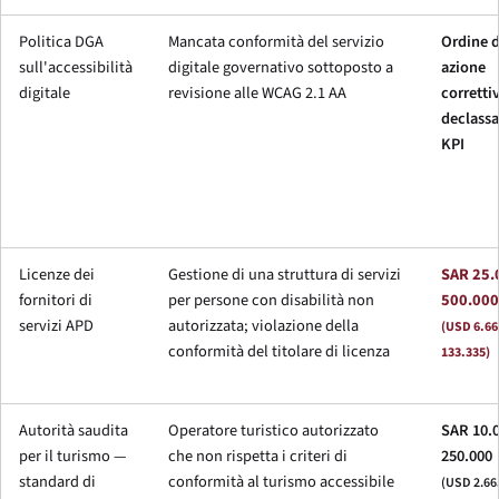
Politica DGA
Mancata conformità del servizio
Ordine d
sull'accessibilità
digitale governativo sottoposto a
azione
digitale
revisione alle WCAG 2.1 AA
corretti
declass
KPI
Licenze dei
Gestione di una struttura di servizi
SAR 25.
fornitori di
per persone con disabilità non
500.000
servizi APD
autorizzata; violazione della
(USD 6.66
conformità del titolare di licenza
133.335)
Autorità saudita
Operatore turistico autorizzato
SAR 10.0
per il turismo —
che non rispetta i criteri di
250.000
standard di
conformità al turismo accessibile
(USD 2.66