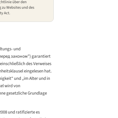
chtlinie über den
g zu Websites und des
ty Act.
ltungs- und
 перед законом"
) garantiert
einschließlich des Verweises
heitsklausel eingelesen hat.
igkeit“ und „im Alter und in
kel wird von
ne gesetzliche Grundlage
08 und ratifizierte es