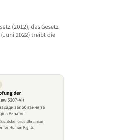
setz (2012), das Gesetz
Juni 2022) treibt die
pfung der
Law 5207-VI)
засади запобігання та
ії в Україні"
fsichtsbehörde:Ukrainian
r for Human Rights