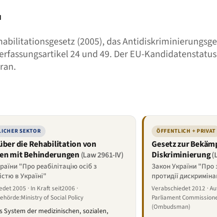
H
abilitationsgesetz (2005), das Antidiskriminierungsge
rfassungsartikel 24 und 49. Der EU-Kandidatenstatus (
ran.
LICHER SEKTOR
ÖFFENTLICH + PRIVAT
über die Rehabilitation von
Gesetz zur Bekäm
en mit Behinderungen
Diskriminierung
(Law 2961-IV)
(
раїни "Про реабілітацію осіб з
Закон України "Про 
істю в Україні"
протидії дискримінац
det 2005 · In Kraft seit2006 ·
Verabschiedet 2012 · Au
ehörde:Ministry of Social Policy
Parliament Commissione
(Ombudsman)
s System der medizinischen, sozialen,