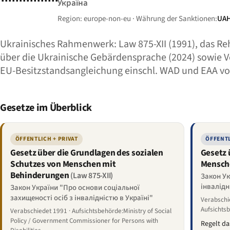
Україна
Region: europe-non-eu · Währung der Sanktionen:
UA
Ukrainisches Rahmenwerk: Law 875-XII (1991), das Reh
über die Ukrainische Gebärdensprache (2024) sowie Ve
EU-Besitzstandsangleichung einschl. WAD und EAA vo
Gesetze im Überblick
ÖFFENTLICH + PRIVAT
ÖFFENT
Gesetz über die Grundlagen des sozialen
Gesetz 
Schutzes von Menschen mit
Mensch
Behinderungen
(Law 875-XII)
Закон Ук
інвалідн
Закон України "Про основи соціальної
захищеності осіб з інвалідністю в Україні"
Verabschie
Aufsichtsb
Verabschiedet 1991 · Aufsichtsbehörde:Ministry of Social
Policy / Government Commissioner for Persons with
Regelt da