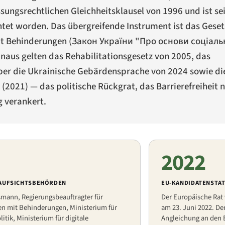
ungsrechtlichen Gleichheitsklausel von 1996 und ist se
et worden. Das übergreifende Instrument ist das Geset
t Behinderungen (
Закон України "Про основи соціаль
hinaus gelten das Rehabilitationsgesetz von 2005, das
ber die Ukrainische Gebärdensprache von 2024 sowie die
 (2021) — das politische Rückgrat, das Barrierefreiheit 
g verankert.
2022
 AUFSICHTSBEHÖRDEN
EU-KANDIDATENSTA
ann, Regierungsbeauftragter für
Der Europäische Rat
n mit Behinderungen, Ministerium für
am 23. Juni 2022. De
litik, Ministerium für digitale
Angleichung an den 