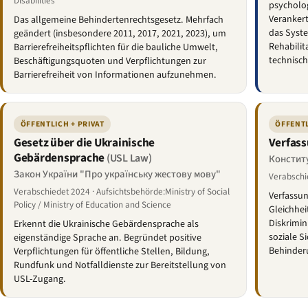
Disabilities
psycholog
Verankert
Das allgemeine Behindertenrechtsgesetz. Mehrfach
das Syste
geändert (insbesondere 2011, 2017, 2021, 2023), um
Rehabilit
Barrierefreiheitspflichten für die bauliche Umwelt,
technisch
Beschäftigungsquoten und Verpflichtungen zur
Barrierefreiheit von Informationen aufzunehmen.
ÖFFENTLICH + PRIVAT
ÖFFENTL
Gesetz über die Ukrainische
Verfass
Gebärdensprache
(USL Law)
Конституц
Закон України "Про українську жестову мову"
Verabschi
Verabschiedet 2024 · Aufsichtsbehörde:Ministry of Social
Verfassun
Policy / Ministry of Education and Science
Gleichhei
Diskrimin
Erkennt die Ukrainische Gebärdensprache als
soziale S
eigenständige Sprache an. Begründet positive
Behinder
Verpflichtungen für öffentliche Stellen, Bildung,
Rundfunk und Notfalldienste zur Bereitstellung von
USL-Zugang.