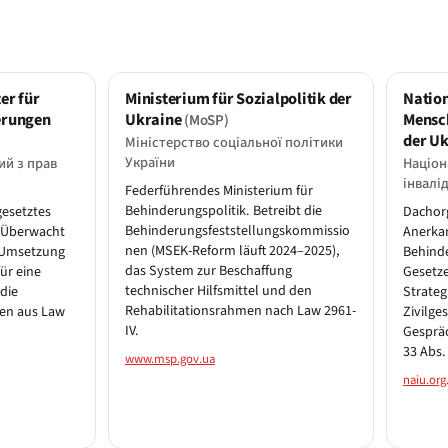
er für
Ministerium für Sozialpolitik der
Natio
erungen
Ukraine
Mensc
(MoSP)
der U
Міністерство соціальної політики
України
й з прав
Націон
інвалі
Federführendes Ministerium für
Behinderungspolitik. Betreibt die
gesetztes
Dachorg
Behinderungsfeststellungskommissio
 Überwacht
Anerkan
nen (MSEK-Reform läuft 2024–2025),
e Umsetzung
Behinde
das System zur Beschaffung
ür eine
Gesetz
technischer Hilfsmittel und den
die
Strateg
Rehabilitationsrahmen nach Law 2961-
gen aus Law
Zivilges
IV.
Gespräc
33 Abs.
www.msp.gov.ua
naiu.org