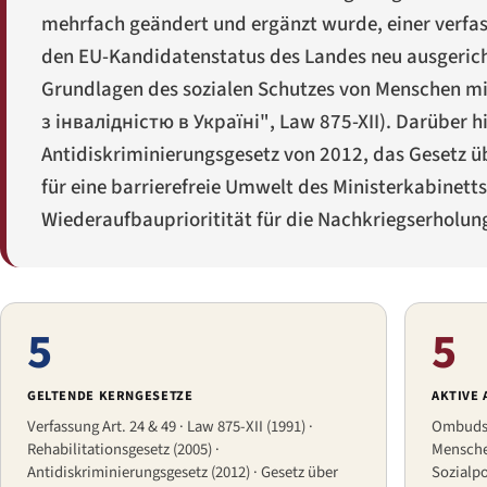
mehrfach geändert und ergänzt wurde, einer verfass
den EU-Kandidatenstatus des Landes neu ausgericht
Grundlagen des sozialen Schutzes von Menschen mi
з інвалідністю в Україні"
, Law 875-XII). Darüber 
Antidiskriminierungsgesetz von 2012, das Gesetz ü
für eine barrierefreie Umwelt des Ministerkabinetts
Wiederaufbauprioritität für die Nachkriegserholun
5
5
GELTENDE KERNGESETZE
AKTIVE
Verfassung Art. 24 & 49 · Law 875-XII (1991) ·
Ombudsm
Rehabilitationsgesetz (2005) ·
Mensche
Antidiskriminierungsgesetz (2012) · Gesetz über
Sozialpo