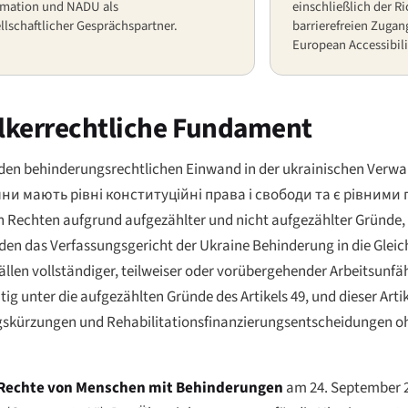
rmation und NADU als
einschließlich der Ri
ellschaftlicher Gesprächspartner.
barrierefreien Zugan
European Accessibili
ölkerrechtliche Fundament
jeden behinderungsrechtlichen Einwand in der ukrainischen Verwa
ни мають рівні конституційні права і свободи та є рівними
n Rechten aufgrund aufgezählter und nicht aufgezählter Gründe, 
en das Verfassungsgericht der Ukraine Behinderung in die Gleich
Fällen vollständiger, teilweiser oder vorübergehender Arbeitsunfäh
tig unter die aufgezählten Gründe des Artikels 49, und dieser Arti
skürzungen und Rehabilitationsfinanzierungsentscheidungen oh
Rechte von Menschen mit Behinderungen
am 24. September 20