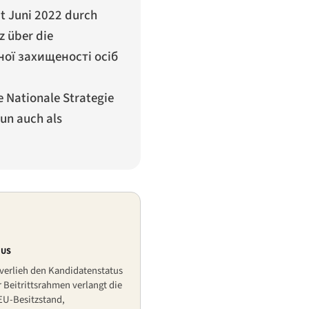
it Juni 2022 durch
z über die
ної захищеності осіб
 Nationale Strategie
nun auch als
TUS
 verlieh den Kandidatenstatus
r Beitrittsrahmen verlangt die
EU-Besitzstand,