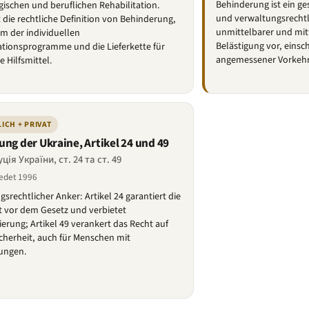
Behinderung ist ein ge
ischen und beruflichen Rehabilitation.
und verwaltungsrechtl
 die rechtliche Definition von Behinderung,
unmittelbarer und mit
m der individuellen
Belästigung vor, einsc
ationsprogramme und die Lieferkette für
angemessener Vorkeh
e Hilfsmittel.
ICH + PRIVAT
ung der Ukraine, Artikel 24 und 49
ія України, ст. 24 та ст. 49
edet 1996
gsrechtlicher Anker: Artikel 24 garantiert die
t vor dem Gesetz und verbietet
ierung; Artikel 49 verankert das Recht auf
icherheit, auch für Menschen mit
ungen.