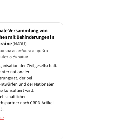
nale Versammlung von
hen mit Behinderungen in
kraine
(NADU)
альна асамблея людей з
дністю України
anisation der Zivilgesellschaft.
nter nationaler
rungsrat, der bei
entwürfen und der Nationalen
ie konsultiert wird.
ellschaftlicher
hspartner nach CRPD-Artikel
 3.
.ua