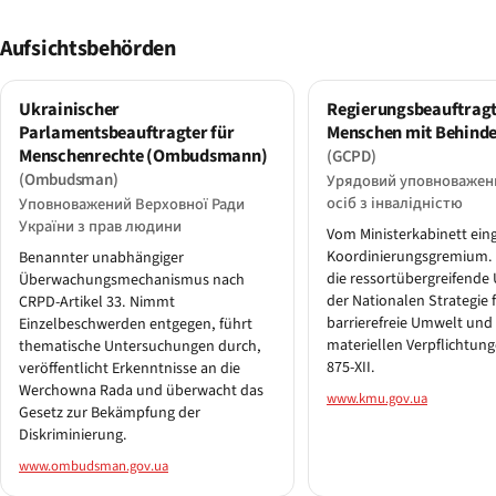
Aufsichtsbehörden
Ukrainischer
Regierungsbeauftragt
Parlamentsbeauftragter für
Menschen mit Behind
Menschenrechte (Ombudsmann)
(GCPD)
(Ombudsman)
Урядовий уповноважени
осіб з інвалідністю
Уповноважений Верховної Ради
України з прав людини
Vom Ministerkabinett ein
Koordinierungsgremium.
Benannter unabhängiger
die ressortübergreifend
Überwachungsmechanismus nach
der Nationalen Strategie f
CRPD-Artikel 33. Nimmt
barrierefreie Umwelt und 
Einzelbeschwerden entgegen, führt
materiellen Verpflichtun
thematische Untersuchungen durch,
875-XII.
veröffentlicht Erkenntnisse an die
Werchowna Rada und überwacht das
www.kmu.gov.ua
Gesetz zur Bekämpfung der
Diskriminierung.
www.ombudsman.gov.ua