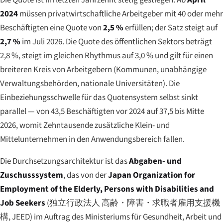
2024
müssen privatwirtschaftliche Arbeitgeber mit 40 oder mehr
Beschäftigten eine Quote von
2,5 %
erfüllen; der Satz steigt auf
2,7 %
im Juli 2026. Die Quote des öffentlichen Sektors beträgt
2,8 %, steigt im gleichen Rhythmus auf 3,0 % und gilt für einen
breiteren Kreis von Arbeitgebern (Kommunen, unabhängige
Verwaltungsbehörden, nationale Universitäten). Die
Einbeziehungsschwelle für das Quotensystem selbst sinkt
parallel — von 43,5 Beschäftigten vor 2024 auf 37,5 bis Mitte
2026, womit Zehntausende zusätzliche Klein- und
Mittelunternehmen in den Anwendungsbereich fallen.
Die Durchsetzungsarchitektur ist das
Abgaben- und
Zuschusssystem
, das von der
Japan Organization for
Employment of the Elderly, Persons with Disabilities and
Job Seekers
(
独立行政法人 高齢・障害・求職者雇用支援機
構
, JEED) im Auftrag des Ministeriums für Gesundheit, Arbeit und