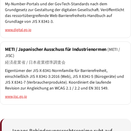
My-Number-Portals und der GovTech-Standards nach dem
Grundgesetz zur Gestaltung der digitalen Gesellschaft. Veröffentlicht
das ressortübergreifende Web-Barrierefreiheits-Handbuch auf
Grundlage von JIS X 8341-3.
www.digital.go.jp
METI / Japanischer Ausschuss für Industrienormen
(METI /
JISC)
経済産業省 / 日本産業標準調査会
Eigentümer der JIS-X-8341-Normfamilie für Barrierefreiheit,
einschließlich JIS X 8341-3:2016 (Web), JIS X 8341-5 (Bürogeräte) und
JIS X 8341-7 (Verbraucherprodukte). Koordiniert die laufende
Revision zur Angleichung an WCAG 2.1 / 2.2 und EN 301 549.
www.jisc.go.jp