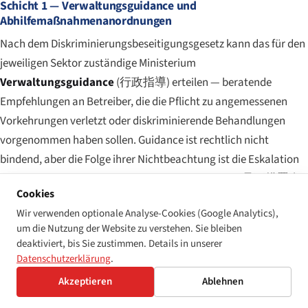
Schicht 1 — Verwaltungsguidance und
Abhilfemaßnahmenanordnungen
Nach dem Diskriminierungsbeseitigungsgesetz kann das für den
jeweiligen Sektor zuständige Ministerium
Verwaltungsguidance
(
行政指導
) erteilen — beratende
Empfehlungen an Betreiber, die die Pflicht zu angemessenen
Vorkehrungen verletzt oder diskriminierende Behandlungen
vorgenommen haben sollen. Guidance ist rechtlich nicht
bindend, aber die Folge ihrer Nichtbeachtung ist die Eskalation
zu einer formellen Abhilfemaßnahmenanordnung (
是正措置命
Cookies
令
), die verbindlich ist. Die Missachtung einer
Wir verwenden optionale Analyse-Cookies (Google Analytics),
Abhilfemaßnahmenanordnung ist nach der einschlägigen
um die Nutzung der Website zu verstehen. Sie bleiben
Sektorgesetzgebung selbst eine Straftat, die mit Bußgeldern von
deaktiviert, bis Sie zustimmen. Details in unserer
bis zu ¥200.000 (ca. US$1.340) und in extremen Fällen mit
Datenschutzerklärung
.
Freiheitsstrafe geahndet werden kann. In der Praxis sind
Akzeptieren
Ablehnen
strafgerichtliche Ergebnisse verschwindend selten; das System