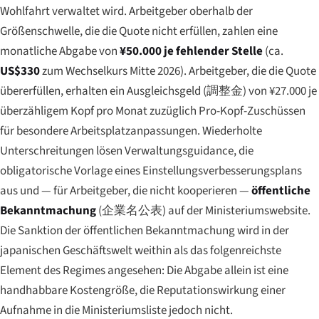
Wohlfahrt verwaltet wird. Arbeitgeber oberhalb der
Größenschwelle, die die Quote nicht erfüllen, zahlen eine
monatliche Abgabe von
¥50.000 je fehlender Stelle
(ca.
US$330
zum Wechselkurs Mitte 2026). Arbeitgeber, die die Quote
übererfüllen, erhalten ein Ausgleichsgeld (
調整金
) von ¥27.000 je
überzähligem Kopf pro Monat zuzüglich Pro-Kopf-Zuschüssen
für besondere Arbeitsplatzanpassungen. Wiederholte
Unterschreitungen lösen Verwaltungsguidance, die
obligatorische Vorlage eines Einstellungsverbesserungsplans
aus und — für Arbeitgeber, die nicht kooperieren —
öffentliche
Bekanntmachung
(
企業名公表
) auf der Ministeriumswebsite.
Die Sanktion der öffentlichen Bekanntmachung wird in der
japanischen Geschäftswelt weithin als das folgenreichste
Element des Regimes angesehen: Die Abgabe allein ist eine
handhabbare Kostengröße, die Reputationswirkung einer
Aufnahme in die Ministeriumsliste jedoch nicht.