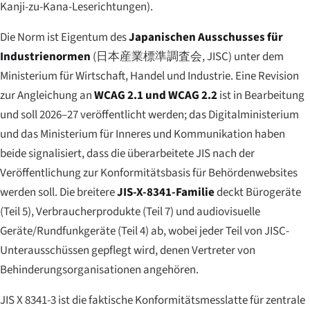
Kanji-zu-Kana-Leserichtungen).
Die Norm ist Eigentum des
Japanischen Ausschusses für
Industrienormen
(
日本産業標準調査会
, JISC) unter dem
Ministerium für Wirtschaft, Handel und Industrie. Eine Revision
zur Angleichung an
WCAG 2.1 und WCAG 2.2
ist in Bearbeitung
und soll 2026–27 veröffentlicht werden; das Digitalministerium
und das Ministerium für Inneres und Kommunikation haben
beide signalisiert, dass die überarbeitete JIS nach der
Veröffentlichung zur Konformitätsbasis für Behördenwebsites
werden soll. Die breitere
JIS-X-8341-Familie
deckt Bürogeräte
(Teil 5), Verbraucherprodukte (Teil 7) und audiovisuelle
Geräte/Rundfunkgeräte (Teil 4) ab, wobei jeder Teil von JISC-
Unterausschüssen gepflegt wird, denen Vertreter von
Behinderungsorganisationen angehören.
JIS X 8341-3 ist die faktische Konformitätsmesslatte für zentrale