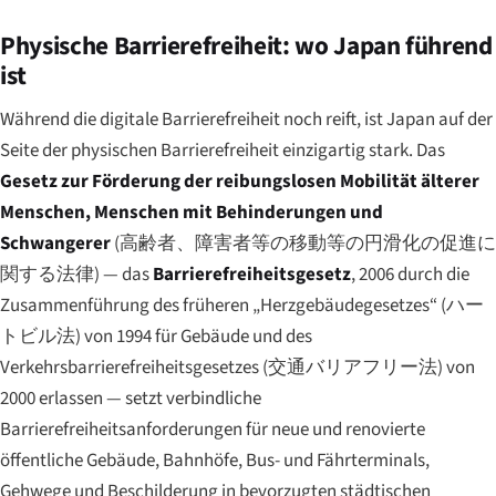
Physische Barrierefreiheit: wo Japan führend
ist
Während die digitale Barrierefreiheit noch reift, ist Japan auf der
Seite der physischen Barrierefreiheit einzigartig stark. Das
Gesetz zur Förderung der reibungslosen Mobilität älterer
Menschen, Menschen mit Behinderungen und
Schwangerer
(
高齢者、障害者等の移動等の円滑化の促進に
関する法律
) — das
Barrierefreiheitsgesetz
, 2006 durch die
Zusammenführung des früheren „Herzgebäudegesetzes“ (
ハー
トビル法
) von 1994 für Gebäude und des
Verkehrsbarrierefreiheitsgesetzes (
交通バリアフリー法
) von
2000 erlassen — setzt verbindliche
Barrierefreiheitsanforderungen für neue und renovierte
öffentliche Gebäude, Bahnhöfe, Bus- und Fährterminals,
Gehwege und Beschilderung in bevorzugten städtischen