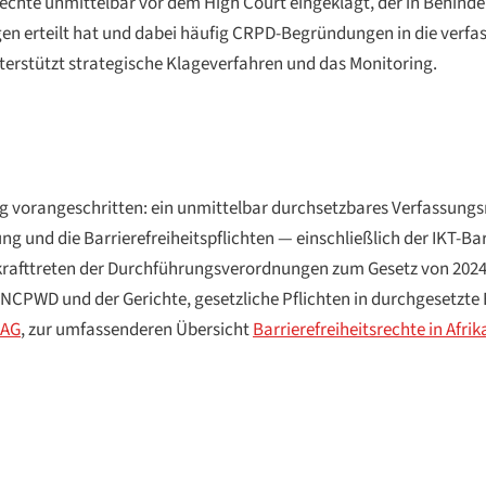
echte unmittelbar vor dem High Court eingeklagt, der in Behin
gen erteilt hat und dabei häufig CRPD-Begründungen in die verfa
erstützt strategische Klageverfahren und das Monitoring.
ng vorangeschritten: ein unmittelbar durchsetzbares Verfassungsre
ung und die Barrierefreiheitspflichten — einschließlich der IKT-B
Inkrafttreten der Durchführungsverordnungen zum Gesetz von 2024
 NCPWD und der Gerichte, gesetzliche Pflichten in durchgesetzt
AG
, zur umfassenderen Übersicht
Barrierefreiheitsrechte in Afrik