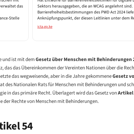
enschen mit
Hat Entwürfe für Barrierefreiheitsleitlinien für digitale
erwaltet das
Sektors herausgegeben, die an WCAG angelehnt sind. 
Barrierefreiheitsbestimmungen des PWD Act 2024 liefe
ance-Stelle
Anknüpfungspunkt, der diesen Leitlinien unter dem R
icta.go.ke
e und ist mit dem
Gesetz über Menschen mit Behinderungen 
tz, das das Übereinkommen der Vereinten Nationen über die Rec
rsetzte das wegweisende, aber in die Jahre gekommene
Gesetz v
dat des Nationalen Rats für Menschen mit Behinderungen und sc
ie in das primäre Recht. Überlagert wird das Gesetz von
Artikel
tie der Rechte von Menschen mit Behinderungen.
tikel 54