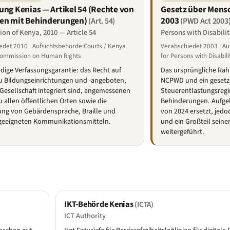
ung Kenias — Artikel 54 (Rechte von
Gesetz über Mens
en mit Behinderungen)
2003
(Art. 54)
(PWD Act 2003
ion of Kenya, 2010 — Article 54
Persons with Disabilit
edet 2010 · Aufsichtsbehörde:Courts / Kenya
Verabschiedet 2003 · Au
Commission on Human Rights
for Persons with Disabil
dige Verfassungsgarantie: das Recht auf
Das ursprüngliche Ra
u Bildungseinrichtungen und -angeboten,
NCPWD und ein gesetz
e Gesellschaft integriert sind, angemessenen
Steuerentlastungsreg
 allen öffentlichen Orten sowie die
Behinderungen. Aufge
ng von Gebärdensprache, Braille und
von 2024 ersetzt, jed
geeigneten Kommunikationsmitteln.
und ein Großteil seine
weitergeführt.
IKT-Behörde Kenias
(ICTA)
ICT Authority