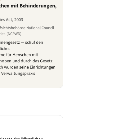
chen mit Behinderungen,
)
ies Act, 2003
fsichtsbehörde:National Council
ities (NCPWD)
hmengesetz — schuf den
liches
ime für Menschen mit
hoben und durch das Gesetz
och wurden seine Einrichtungen
r Verwaltungspraxis