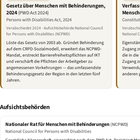
Gesetz über Menschen mit Behinderungen,
Verfass
2024
Mensch
(PWD Act 2024)
Persons with Disabilities Act, 2024
Constitut
Verabschiedet 2024 · Aufsichtsbehörde:National Council
Verabschi
for Persons with Disabilities (NCPWD)
National 
Löste das Gesetz von 2003 ab. Gründet Behinderung
Eigenstän
auf dem CRPD-Sozialmodell, erweitert das NCPWD-
Zugang z
Mandat, erstreckt Barrierefreiheitspflichten auf IKT
die in di
und verschärft die Pflichten der Arbeitgeber zu
Zugang zu
angemessenen Vorkehrungen — das umfassendste
Verwendu
Behinderungsgesetz der Region in den letzten fünf
anderen 
Jahren.
Aufsichtsbehörden
Nationaler Rat für Menschen mit Behinderungen
(NCPWD)
National Council for Persons with Disabilities