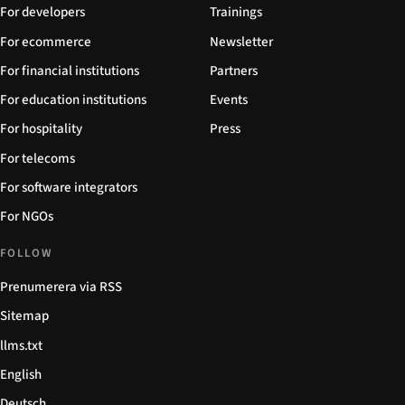
For developers
Trainings
For ecommerce
Newsletter
For financial institutions
Partners
For education institutions
Events
For hospitality
Press
For telecoms
For software integrators
For NGOs
FOLLOW
Prenumerera via RSS
Sitemap
llms.txt
English
Deutsch