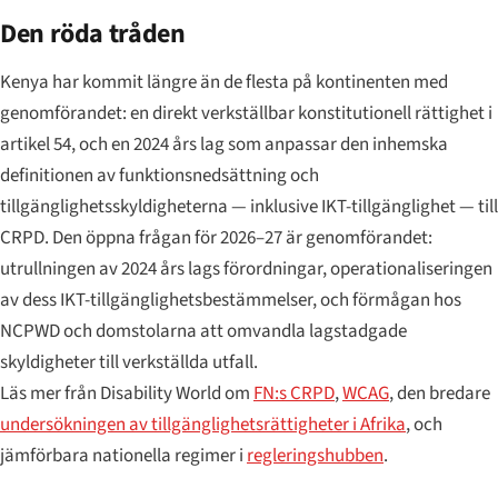
Den röda tråden
Kenya har kommit längre än de flesta på kontinenten med
genomförandet: en direkt verkställbar konstitutionell rättighet i
artikel 54, och en 2024 års lag som anpassar den inhemska
definitionen av funktionsnedsättning och
tillgänglighetsskyldigheterna — inklusive IKT-tillgänglighet — till
CRPD. Den öppna frågan för 2026–27 är genomförandet:
utrullningen av 2024 års lags förordningar, operationaliseringen
av dess IKT-tillgänglighetsbestämmelser, och förmågan hos
NCPWD och domstolarna att omvandla lagstadgade
skyldigheter till verkställda utfall.
Läs mer från Disability World om
FN:s CRPD
,
WCAG
, den bredare
undersökningen av tillgänglighetsrättigheter i Afrika
, och
jämförbara nationella regimer i
regleringshubben
.