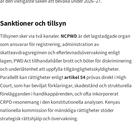
är den viktigaste saken att bevaka under 2026–27.
Sanktioner och tillsyn
Tillsynen sker via två kanaler.
NCPWD
är det lagstadgade organ
som ansvarar för registrering, administration av
skatteavdragsregimen och efterlevnadsövervakning enligt
lagen; PWD Act tillhandahåller brott och böter för diskriminering
och underlåtenhet att uppfylla tillgänglighetsskyldigheter.
Parallellt kan rättigheter enligt
artikel 54
prövas direkt i High
Court, som har beviljat förklaringar, skadestånd och strukturella
förelägganden i handikappärenden, och ofta inkorporerat
CRPD-resonemang i den konstitutionella analysen. Kenyas
nationella kommission för mänskliga rättigheter stöder
strategisk rättshjälp och övervakning.