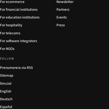
For ecommerce
Newsletter
For financial institutions
Partners
For education institutions
Events
For hospitality
Press
For telecoms
For software integrators
For NGOs
FOLLOW
Prenumerera via RSS
Sitemap
llms.txt
English
Deutsch
Español