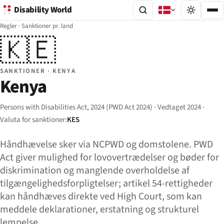
Disability World
Regler
·
Sanktioner pr. land
🇰🇪
SANKTIONER · KENYA
Kenya
Persons with Disabilities Act, 2024 (PWD Act 2024) · Vedtaget 2024 ·
Valuta for sanktioner:
KES
Håndhævelse sker via NCPWD og domstolene. PWD
Act giver mulighed for lovovertrædelser og bøder for
diskrimination og manglende overholdelse af
tilgængeligheds­forpligtelser; artikel 54-rettigheder
kan håndhæves direkte ved High Court, som kan
meddele deklarationer, erstatning og strukturel
lempelse.