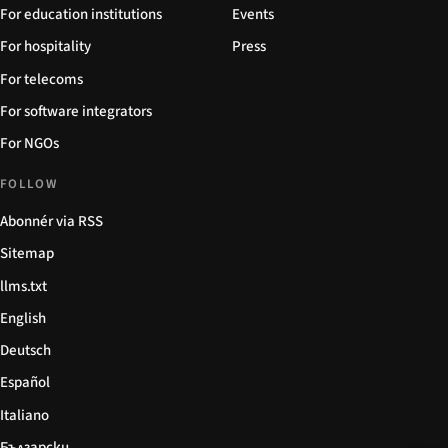
For education institutions
Events
For hospitality
Press
For telecoms
For software integrators
For NGOs
FOLLOW
Abonnér via RSS
Sitemap
llms.txt
English
Deutsch
Español
Italiano
Български