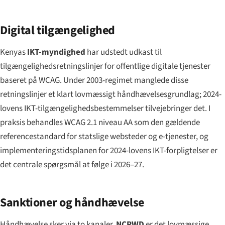
Digital tilgængelighed
Kenyas
IKT-myndighed
har udstedt udkast til
tilgængeligheds­retningslinjer for offentlige digitale tjenester
baseret på WCAG. Under 2003-regimet manglede disse
retningslinjer et klart lovmæssigt håndhævelses­grundlag; 2024-
lovens IKT-tilgængeligheds­bestemmelser tilvejebringer det. I
praksis behandles WCAG 2.1 niveau AA som den gældende
referencestandard for statslige websteder og e-tjenester, og
implementerings­tidsplanen for 2024-lovens IKT-forpligtelser er
det centrale spørgsmål at følge i 2026–27.
Sanktioner og håndhævelse
Håndhævelse sker via to kanaler.
NCPWD
er det lovmæssige