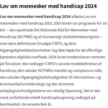
Lov om mennesker med handicap 2024
Lov om mennesker med handicap 2024
afløste Lov om
mennesker med handicap 2003. 2003-loven var progressiv for sin
tid — den oprettede Det Nationale Råd for Mennesker med
Handicap (NCPWD) og et lovmæssigt skattelettelsesregime —
men dens definitioner forudgik CRPD, og dens
tilgængeligheds­bestemmelser tog ikke højde for de offentlige
tjenesters digitale overflade. 2024-loven moderniserer rammen
på fire akser: den vedtager CRPD's sociale model­definition af
handicap; den udvider NCPWDs mandat og compliance-rolle;
den udvider tilgængeligheds­forpligtelser til informations- og
kommunikationsteknologi; og den stramme
arbejdsgiverforpligtelserne om rimelig tilpasning. Det er den
mest omfattende enkelt handicaplovgivning vedtaget på
kontinentet i de seneste fem år.