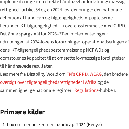
implementeringen: en direkte håndhævbar forfatningsmæssig
rettighed i artikel 54 og en 2024-lov, der bringer den nationale
definition af handicap og tilgængeligheds­forpligtelserne —
herunder IKT-tilgængelighed — i overensstemmelse med CRPD.
Det åbne spørgsmål for 2026–27 er implementeringen:
udrulningen af 2024-lovens forordninger, operationaliseringen af
dens IKT-tilgængeligheds­bestemmelser og NCPWDs og
domstolenes kapacitet til at omsætte lovmæssige forpligtelser
til håndhævede resultater.
Læs mere fra Disability World om
FN's CRPD
,
WCAG
, den bredere
oversigt over tilgængeligheds­rettigheder i Afrika
og de
sammenlignelige nationale regimer i
Regulations
-hubben.
Primære kilder
Lov om mennesker med handicap, 2024 (Kenya).