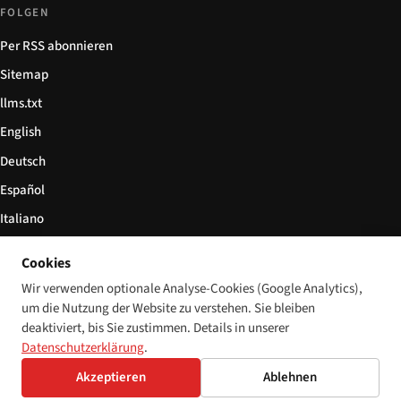
FOLGEN
Per RSS abonnieren
Sitemap
llms.txt
English
Deutsch
Español
Italiano
Български
Cookies
简体中文
Wir verwenden optionale Analyse-Cookies (Google Analytics),
um die Nutzung der Website zu verstehen. Sie bleiben
deaktiviert, bis Sie zustimmen. Details in unserer
Datenschutzerklärung
.
© 2026 Disability World. Alle Rechte vorbehalten.
Cookie-Einstellungen
Akzeptieren
Ablehnen
English
Deutsch
Español
Italiano
Български
简体中文
Polski
Français
Sprache: