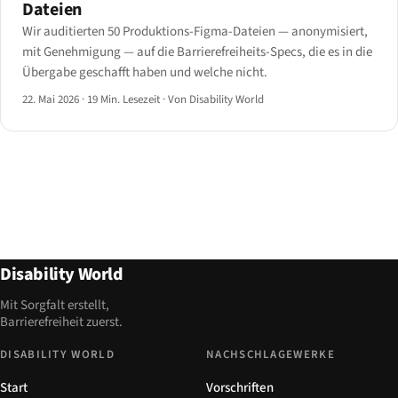
Dateien
Wir auditierten 50 Produktions-Figma-Dateien — anonymisiert,
mit Genehmigung — auf die Barrierefreiheits-Specs, die es in die
Übergabe geschafft haben und welche nicht.
22. Mai 2026
·
19 Min. Lesezeit
·
Von Disability World
Disability World
Mit Sorgfalt erstellt,
Barrierefreiheit zuerst.
DISABILITY WORLD
NACHSCHLAGEWERKE
Start
Vorschriften