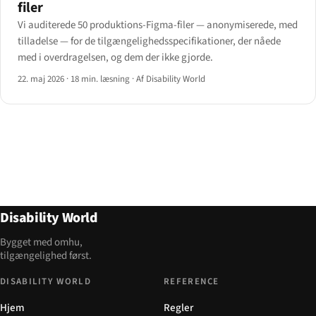
filer
Vi auditerede 50 produktions-Figma-filer — anonymiserede, med
tilladelse — for de tilgængeligheds­specifikationer, der nåede
med i overdragelsen, og dem der ikke gjorde.
22. maj 2026
·
18 min. læsning
·
Af Disability World
Disability World
Bygget med omhu,
tilgængelighed først.
DISABILITY WORLD
REFERENCE
Hjem
Regler