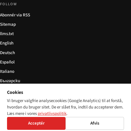
FOLLOW
Abonnér via RSS
Sitemap
llms.txt
English
Deutsch
Español
Italiano
Български
简体中文
Cookies
Vi bruger valgfrie analysecookies (Google Analytics) til at forstå,
hvordan du bruger sitet. De er slået fra, indtil du accepterer dem.
Læs mere i vores
privatlivspolitik
.
© 2026 Disability World. Alle rettigheder forbeholdes.
Cookie settings
Acceptér
Afvis
English
Deutsch
Español
Italiano
Български
简体中文
Polski
Français
Sprog: