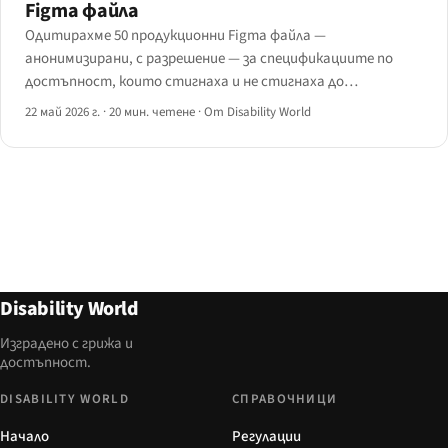
Figma файла
Одитирахме 50 продукционни Figma файла —
анонимизирани, с разрешение — за спецификациите по
достъпност, които стигнаха и не стигнаха до
предаването.
22 май 2026 г.
·
20 мин. четене
·
От Disability World
Disability World
Изградено с грижа и
достъпност.
DISABILITY WORLD
СПРАВОЧНИЦИ
Начало
Регулации