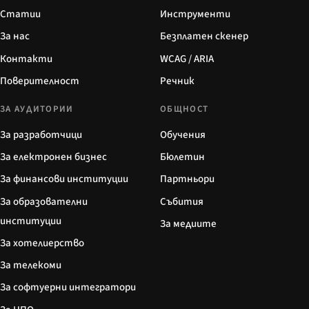
Статии
Инструменти
За нас
Безплатен скенер
Контакти
WCAG / ARIA
Поверителност
Речник
ЗА АУДИТОРИИ
ОБЩНОСТ
За разработчици
Обучения
За електронен бизнес
Бюлетин
За финансови институции
Партньори
За образователни
Събития
институции
За медиите
За хотелиерство
За телекоми
За софтуерни интегратори