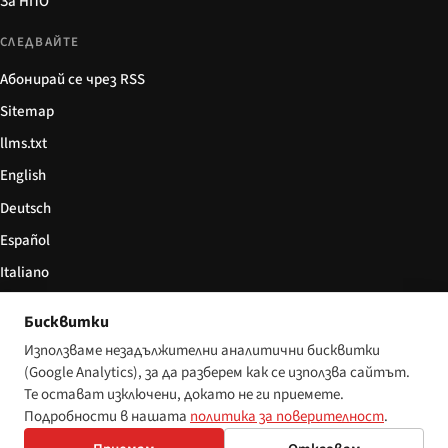
За НПО
СЛЕДВАЙТЕ
Абонирай се чрез RSS
Sitemap
llms.txt
English
Deutsch
Español
Italiano
Български
Бисквитки
简体中文
Използваме незадължителни аналитични бисквитки
(Google Analytics), за да разберем как се използва сайтът.
Те остават изключени, докато не ги приемете.
Подробности в нашата
политика за поверителност
.
© 2026 Disability World. Всички права запазени.
Настройки за бисквитки