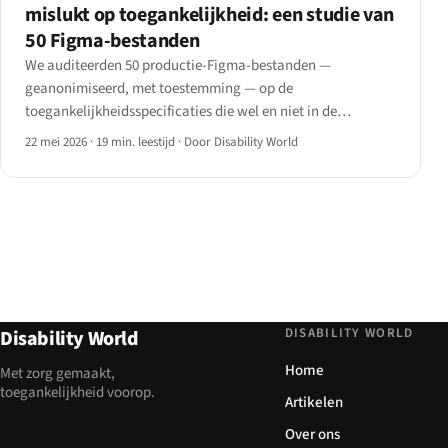
mislukt op toegankelijkheid: een studie van
50 Figma-bestanden
We auditeerden 50 productie-Figma-bestanden —
geanonimiseerd, met toestemming — op de
toegankelijkheidsspecificaties die wel en niet in de
overdracht terechtkwamen.
22 mei 2026
·
19 min. leestijd
·
Door Disability World
DISABILITY WORLD
Disability World
Home
Met zorg gemaakt,
toegankelijkheid voorop.
Artikelen
Over ons