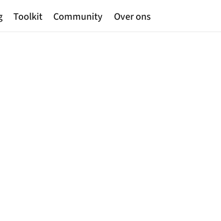
g
Toolkit
Community
Over ons