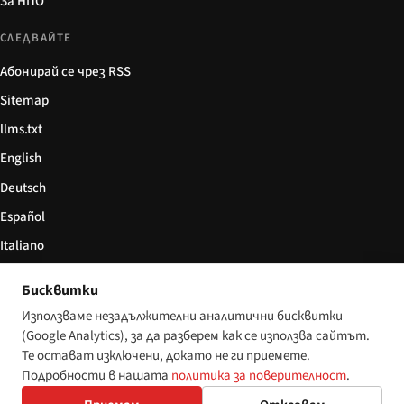
За НПО
СЛЕДВАЙТЕ
Абонирай се чрез RSS
Sitemap
llms.txt
English
Deutsch
Español
Italiano
Български
Бисквитки
简体中文
Използваме незадължителни аналитични бисквитки
(Google Analytics), за да разберем как се използва сайтът.
Те остават изключени, докато не ги приемете.
Подробности в нашата
политика за поверителност
.
© 2026 Disability World. Всички права запазени.
Настройки за бисквитки