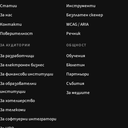
Статии
Инструменти
За нас
Безплатен скенер
Контакти
WCAG / ARIA
Поверителност
Речник
ЗА АУДИТОРИИ
ОБЩНОСТ
За разработчици
Обучения
За електронен бизнес
Бюлетин
За финансови институции
Партньори
За образователни
Събития
институции
За медиите
За хотелиерство
За телекоми
За софтуерни интегратори