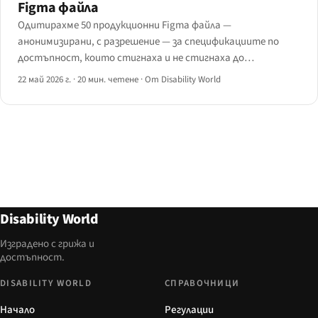
Figma файла
Одитирахме 50 продукционни Figma файла —
анонимизирани, с разрешение — за спецификациите по
достъпност, които стигнаха и не стигнаха до
предаването.
22 май 2026 г.
·
20 мин. четене
·
От Disability World
Disability World
Изградено с грижа и
достъпност.
DISABILITY WORLD
СПРАВОЧНИЦИ
Начало
Регулации