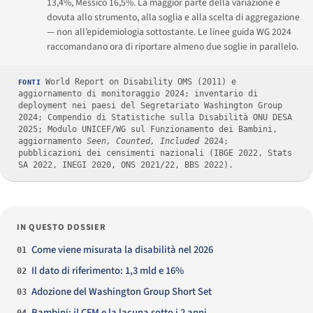
13,4%, Messico 16,5%. La maggior parte della variazione è
dovuta allo strumento, alla soglia e alla scelta di aggregazione
— non all’epidemiologia sottostante. Le linee guida WG 2024
raccomandano ora di riportare almeno due soglie in parallelo.
World Report on Disability OMS (2011) e
FONTI
aggiornamento di monitoraggio 2024; inventario di
deployment nei paesi del Segretariato Washington Group
2024; Compendio di Statistiche sulla Disabilità ONU DESA
2025; Modulo UNICEF/WG sul Funzionamento dei Bambini,
aggiornamento
Seen, Counted, Included
2024;
pubblicazioni dei censimenti nazionali (IBGE 2022, Stats
SA 2022, INEGI 2020, ONS 2021/22, BBS 2022).
IN QUESTO DOSSIER
Come viene misurata la disabilità nel 2026
01
Il dato di riferimento: 1,3 mld e 16%
02
Adozione del Washington Group Short Set
03
Bambini: il CFM e la lacuna sotto i 2 anni
04