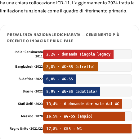
ha una chiara collocazione ICD-11. L’aggiornamento 2024 tratta la
limitazione funzionale come il quadro di riferimento primario.
PREVALENZA NAZIONALE DICHIARATA — CENSIMENTO PIÙ
RECENTE O INDAGINE PRINCIPALE
India · Censimento
2,2% · domanda singola legacy
2011
Bangladesh · 2022
2,8% · WG-SS (stretto)
Sudafrica · 2022
6,0% · WG-SS
Brasile · 2022
8,9% · WG-SS (adattato)
Stati Uniti · 2023
13,4% · 6 domande derivate dal WG
Messico · 2020
16,5% · WG-SS (ampio)
Regno Unito · 2021/22
17,8% · GSS + WG