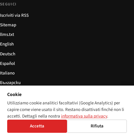
SEGUICI
Iscriviti via RSS
Sitemap
llms.txt
English
Deutsch
Español
Italiano
Български
简体中文
Cookie
Utilizziamo cookie analitici facoltativi (Google Analytics) per
capire come viene usato il sito. Restano disattivati finché non li
accetti. Dettagli nella nostra
informativa sulla privacy
.
© 2026 Disability World. Tutti i diritti riservati.
Impostazioni cookie
Accetta
Rifiuta
English
Deutsch
Español
Italiano
Български
简体中文
Polski
Français
Lingua: