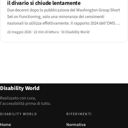
il divario si chiude lentamente
Due decenni dopo la pubblicazione del Washington Group Short
Set on Functioning, solo una minoranza dei censimenti
nazionali lo utilizza effettivamente. Il rapporto 2024 dell'OMS e
il Compendio ONU DESA 2025 presentano i dati 2026 — e le
22 maggio 2026
·
22 min di lettura
·
Di Disability World
lacune.
Disability World
Realizzato con cura,
l'accessibilità prima di tutto.
DISABILITY WORLD
RIFERIMENTI
Home
Normativa