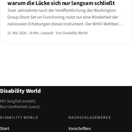
warum die Lücke sich nur langsam schließt
Zwei Jahrzehnte nach der Veröffentlichung des Washington
Group Short Set on Functioning nutzt nur eine Minderheit der
nationalen Erhebungen dieses Instrument. Der WHO-Weltbericht
über Behinderung 2024 und das UN-DESA-Kompendium 2025
22. Mai 2026
·
18 Min. Lesezeit
·
Von Disability World
liefern die Zahlen für 2026 — und die Lücken.
Disability World
Mit Sorgfalt erstellt,
Barrierefreiheit zuerst.
DISABILITY WORLD
NACHSCHLAGEWERKE
Start
Vorschriften