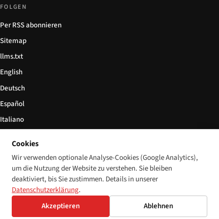
FOLGEN
Per RSS abonnieren
Sitemap
llms.txt
English
Deutsch
Español
Italiano
Български
Cookies
简体中文
Wir verwenden optionale Analyse-Cookies (Google Analytics),
um die Nutzung der Website zu verstehen. Sie bleiben
deaktiviert, bis Sie zustimmen. Details in unserer
Datenschutzerklärung
.
© 2026 Disability World. Alle Rechte vorbehalten.
Cookie-Einstellungen
Akzeptieren
Ablehnen
English
Deutsch
Español
Italiano
Български
简体中文
Polski
Français
Sprache: