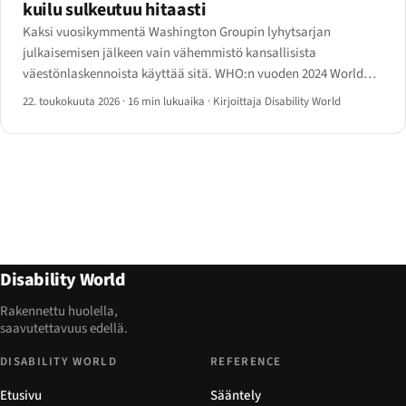
kuilu sulkeutuu hitaasti
Kaksi vuosikymmentä Washington Groupin lyhytsarjan
julkaisemisen jälkeen vain vähemmistö kansallisista
väestönlaskennoista käyttää sitä. WHO:n vuoden 2024 World
Report on Disability -päivitys ja YK DESA:n Disability Statistics
22. toukokuuta 2026
·
16 min lukuaika
·
Kirjoittaja Disability World
Compendium 2025 kertovat vuoden 2026 luvut — ja puutteet.
Disability World
Rakennettu huolella,
saavutettavuus edellä.
DISABILITY WORLD
REFERENCE
Etusivu
Sääntely