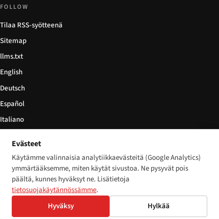
FOLLOW
Tilaa RSS-syötteenä
Sitemap
llms.txt
English
Deutsch
Español
Italiano
Български
Evästeet
简体中文
Käytämme valinnaisia analytiikkaevästeitä (Google Analytics)
ymmärtääksemme, miten käytät sivustoa. Ne pysyvät pois
päältä, kunnes hyväksyt ne. Lisätietoja
tietosuojakäytännössämme
.
© 2026 Disability World. Kaikki oikeudet pidätetään.
Cookie settings
Hyväksy
Hylkää
English
Deutsch
Español
Italiano
Български
简体中文
Polski
Français
Nederlands
Kieli: