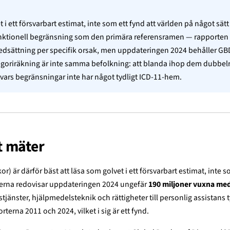
i ett försvarbart estimat, inte som ett fynd att världen på något sätt 
nktionell begränsning som den primära referensramen — rapporten 
edsättning per specifik orsak, men uppdateringen 2024 behåller GB
goriräkning är inte samma befolkning: att blanda ihop dem dubbe
ars begränsningar inte har något tydligt ICD-11-hem.
t mäter
) är därför bäst att läsa som golvet i ett försvarbart estimat, inte s
arderna redovisar uppdateringen 2024 ungefär
190 miljoner vuxna med
tjänster, hjälpmedelsteknik och rättigheter till personlig assistans
rterna 2011 och 2024, vilket i sig är ett fynd.