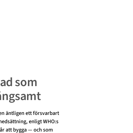
vad som
långsamt
en äntligen ett försvarbart
nedsättning, enligt WHO:s
 år att bygga — och som