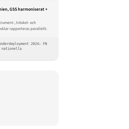
nnien, GSS harmoniserat +
rument-, tröskel- och
klar rapporteras parallellt.
änderdeployment 2024; FN
 nationella