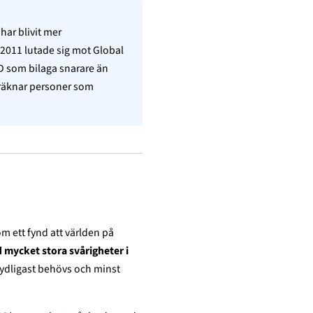
har blivit mer
2011 lutade sig mot Global
D som bilaga snarare än
lräknar personer som
om ett fynd att världen på
 mycket stora svårigheter i
 tydligast behövs och minst