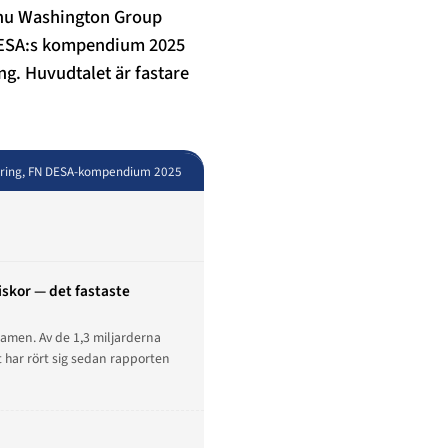
 nu Washington Group
DESA:s kompendium 2025
g. Huvudtalet är fastare
tering, FN DESA-kompendium 2025
skor — det fastaste
ramen. Av de 1,3 miljarderna
 har rört sig sedan rapporten