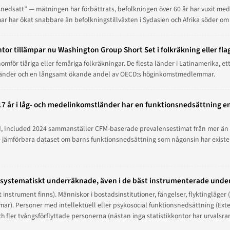
nsnedsatt” — mätningen har förbättrats, befolkningen över 60 år har vuxit med
r har ökat snabbare än befolkningstillväxten i Sydasien och Afrika söder om
ontor tillämpar nu Washington Group Short Set i folkräkning eller 
omför tiåriga eller femåriga folkräkningar. De flesta länder i Latinamerika, e
ska länder och en långsamt ökande andel av OECD:s höginkomstmedlemmar.
–17 år i låg- och medelinkomstländer har en funktionsnedsättning en
, Included
2024 sammanställer CFM-baserade prevalensestimat från mer än 9
ämförbara dataset om barns funktionsnedsättning som någonsin har existera
r systematiskt underräknade, även i de bäst instrumenterade und
 instrument finns). Människor i bostadsinstitutioner, fängelser, flyktingläger 
r). Personer med intellektuell eller psykosocial funktionsnedsättning (Ext
och fler tvångsförflyttade personerna (nästan inga statistikkontor har urvals