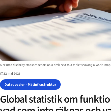
Image description:
A printed disability-statistics report on a desk next to a tablet showing a world-ma
22 maj 2026
Datadossier · Mätinfrastruktur
Global statistik om funkti
vad som inte räknas och va