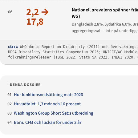
2,2 →
Nationell prevalens spänner från
06
WG)
17,8
Bangladesh 2,8%, Sydafrika 6,0%, Bra
aggregeringsval — inte på underligg
WHO World Report on Disability (2011) och övervaknings
KÄLLA
DESA Disability Statistics Compendium 2025; UNICEF/WG Modul
folkräkningsreleaser (IBGE 2022, Stats SA 2022, INEGI 2020, 
I DENNA DOSSIER
Hur funktionsnedsättning mäts 2026
01
Huvudtalet: 1,3 mdr och 16 procent
02
Washington Group Short Set:s utbredning
03
Barn: CFM och luckan för under 2 år
04