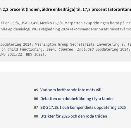
 2,2 procent (Indien, äldre enkelfråga) till 17,8 procent (Storbrita
silien 8,9%, USA 13,4%, Mexiko 16,5%. Merparten av spridningen beror på inst
ande epidemiologi. WG:s vägledning 2024 rekommenderar nu att minst två trös
uppdatering 2024; Washington Group Secretariats inventering av l
e on Child Functioning,
Seen, Counted, Included
uppdatering 2024;
ONS 2021/22, BBS 2022).
Vad som fortfarande inte mäts väl
05
Debatten om dubbelräkning i fyra länder
06
SDG 17.18.1 och kompendiets uppdatering 2025
07
Utsikter för 2026 och den röda tråden
08