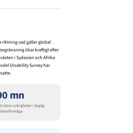
riktning vad gäller global
begränsning ökar kraftigt efter
lväxten i Sydasien och Afrika
del Disability Survey har
satte.
90 mn
 stora svårigheter i daglig
ktionsförmåga