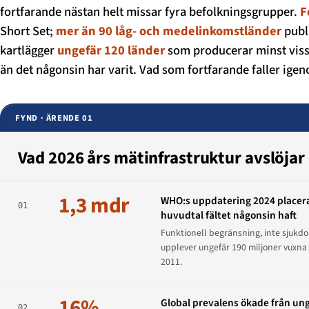
fortfarande nästan helt missar fyra befolkningsgrupper.
F
Short Set;
mer än 90 låg- och medelinkomstländer
publ
kartlägger
ungefär 120 länder
som producerar minst viss
än det någonsin har varit. Vad som fortfarande faller ige
FYND · ÄRENDE 01
Vad 2026 års mätinfrastruktur avslöjar
1,3 mdr
WHO:s uppdatering 2024 placerar
01
huvudtal fältet någonsin haft
Funktionell begränsning, inte sjukdo
upplever ungefär 190 miljoner vuxna 
2011.
16%
Global prevalens ökade från ung
02