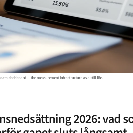
p data dashboard — the measurement infrastructure as a still-life.
onsnedsättning 2026: vad s
rför gapet sluts långsamt