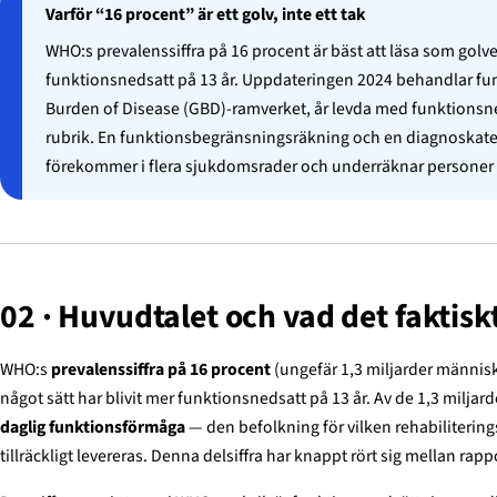
Varför “16 procent” är ett golv, inte ett tak
WHO:s prevalenssiffra på 16 procent är bäst att läsa som golvet 
funktionsnedsatt på 13 år. Uppdateringen 2024 behandlar fu
Burden of Disease (GBD)-ramverket, år levda med funktionsn
rubrik. En funktionsbegränsningsräkning och en diagnoskate
förekommer i flera sjukdomsrader och underräknar personer v
02 · Huvudtalet och vad det faktisk
WHO:s
prevalenssiffra på 16 procent
(ungefär 1,3 miljarder människor
något sätt har blivit mer funktionsnedsatt på 13 år. Av de 1,3 milj
daglig funktionsförmåga
— den befolkning för vilken rehabiliterings
tillräckligt levereras. Denna delsiffra har knappt rört sig mellan rappo