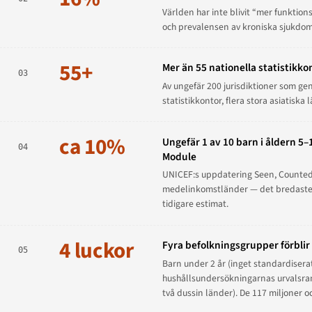
Världen har inte blivit “mer funktio
och prevalensen av kroniska sjukdoma
55+
Mer än 55 nationella statistikk
03
Av ungefär 200 jurisdiktioner som gen
statistikkontor, flera stora asiati
ca 10%
Ungefär 1 av 10 barn i åldern 5
04
Module
UNICEF:s uppdatering
Seen, Counted
medelinkomstländer — det bredaste j
tidigare estimat.
4 luckor
Fyra befolkningsgrupper förbli
05
Barn under 2 år (inget standardiserat
hushållsundersökningarnas urvalsrama
två dussin länder). De 117 miljoner 