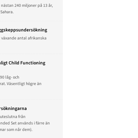
 nästan 240 miljoner på 13 år,
 Sahara.
flaggskeppsundersökning
tt växande antal afrikanska
ligt Child Functioning
0 låg- och
t. Väsentligt högre än
ersökningarna
(uteslutna från
ended Set används i färre än
ramar som når dem).