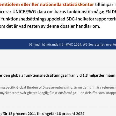
emtiofem eller fler nationella statistikkontor
tillämpar
icerar UNICEF/WG-data om barns funktionsförmåga; FN 
 funktionsnedsättningsuppdelad SDG-indikatorrapporterin
nom det är vad resten av denna dossier handlar om.
06 fynd · härrörande från WHO 2024, WG Secretariat-inven
 den globala funktionsnedsättningssiffran vid 1,3 miljarder männi
msspecifik Global Burden of Disease-redovisning, är nu den primära referens
mycket stora svårigheter i daglig funktionsförmåga — en delsiffra som knappt
efär 15 procent 2011 till ungefär 16 procent 2024