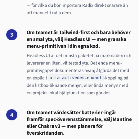
— för vilka du bör importera Radix direkt snarare än
att manuellt rulla dem.
Om teamet är Tailwind-first och bara behöver
3
en smal yta, välj Headless UI — men granska
menu-primitiven i din egna kod.
Headless UI är det minsta paketet på marknaden och
levererar en liten, vältestad yta. Det enda menu-
primitivgapet dokumenteras ovan; åtgärda det med
en explicit
-koppling på
aria-activedescendant
den listbox-liknande menyn, eller linda menyn med
en projekt-lokal hjälpfunktion som gör det.
Om teamet värdesätter batterier-ingår
4
framför spec-överensstämmelse, välj Mantine
eller Chakra v3 — men planera för
överskridanden.