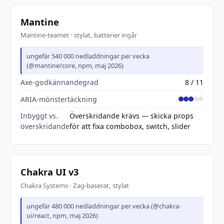
Mantine
Mantine-teamet · stylat, batterier ingår
ungefär 540 000 nedladdningar per vecka
(@mantine/core, npm, maj 2026)
Axe-godkännandegrad
8 / 11
ARIA-mönstertäckning
Inbyggt vs.
Överskridande krävs — skicka props
överskridande
för att fixa combobox, switch, slider
Chakra UI v3
Chakra Systems · Zag-baserat, stylat
ungefär 480 000 nedladdningar per vecka (@chakra-
ui/react, npm, maj 2026)