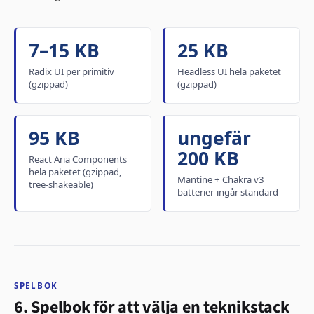
7–15 KB
25 KB
Radix UI per primitiv
Headless UI hela paketet
(gzippad)
(gzippad)
95 KB
ungefär
200 KB
React Aria Components
hela paketet (gzippad,
Mantine + Chakra v3
tree-shakeable)
batterier-ingår standard
SPELBOK
6. Spelbok för att välja en teknikstack