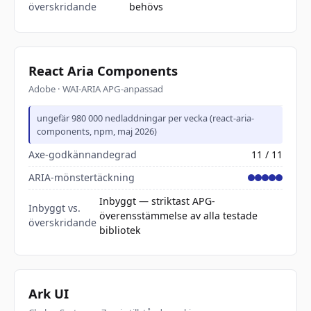
överskridande
behövs
React Aria Components
Adobe · WAI-ARIA APG-anpassad
ungefär 980 000 nedladdningar per vecka (react-aria-
components, npm, maj 2026)
Axe-godkännandegrad
11 / 11
ARIA-mönstertäckning
Inbyggt — striktast APG-
Inbyggt vs.
överensstämmelse av alla testade
överskridande
bibliotek
Ark UI