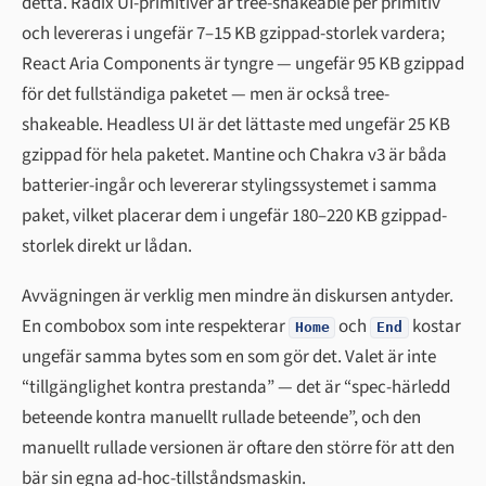
detta. Radix UI-primitiver är tree-shakeable per primitiv
och levereras i ungefär 7–15 KB gzippad-storlek vardera;
React Aria Components är tyngre — ungefär 95 KB gzippad
för det fullständiga paketet — men är också tree-
shakeable. Headless UI är det lättaste med ungefär 25 KB
gzippad för hela paketet. Mantine och Chakra v3 är båda
batterier-ingår och levererar stylingssystemet i samma
paket, vilket placerar dem i ungefär 180–220 KB gzippad-
storlek direkt ur lådan.
Avvägningen är verklig men mindre än diskursen antyder.
En combobox som inte respekterar
och
kostar
Home
End
ungefär samma bytes som en som gör det. Valet är inte
“tillgänglighet kontra prestanda” — det är “spec-härledd
beteende kontra manuellt rullade beteende”, och den
manuellt rullade versionen är oftare den större för att den
bär sin egna ad-hoc-tillståndsmaskin.