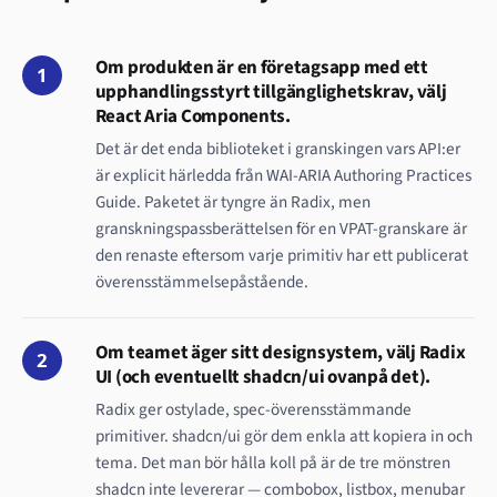
Om produkten är en företagsapp med ett
1
upphandlingsstyrt tillgänglighetskrav, välj
React Aria Components.
Det är det enda biblioteket i granskingen vars API:er
är explicit härledda från WAI-ARIA Authoring Practices
Guide. Paketet är tyngre än Radix, men
granskningspassberättelsen för en VPAT-granskare är
den renaste eftersom varje primitiv har ett publicerat
överensstämmelsepåstående.
Om teamet äger sitt designsystem, välj Radix
2
UI (och eventuellt shadcn/ui ovanpå det).
Radix ger ostylade, spec-överensstämmande
primitiver. shadcn/ui gör dem enkla att kopiera in och
tema. Det man bör hålla koll på är de tre mönstren
shadcn inte levererar — combobox, listbox, menubar