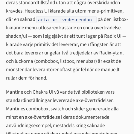
deras standardtillstånd utan att några överskridanden
krävdes. Headless UI klarade alla utom menu-primitiven,
där en saknad
på den listbox-
aria-activedescendant
liknande menu-utlösaren kastade en enda överträdelse.
shadcn/ui — som i sig självt är ett tunt lager på Radix UI —
klarade varje primitiv det levererar, men fångsten är att
det bara levererar ungefär två tredjedelar av Radix-ytan,
och luckorna (combobox, listbox, menubar) är exakt de
mönster där leverantörer oftast gör fel när de manuellt
rullar dem för hand.
Mantine och Chakra UI v3 var de två biblioteken vars
standardinställningar levererade axe-överträdelser.
Mantines combobox, switch och slider genererade alla
minst en axe-överträdelse i deras dokumenterade
användningsexempel, mestadels kring saknade