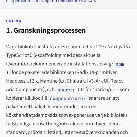
6. Spelbok för att välja en teknikstack
Slutsats
GRUND
1. Granskningsprocessen
Varje bibliotek installerades i samma React 19 / Next.js 15 /
TypeScript 5.5-scaffolding med dess aktuella
leverantörsrekommenderade installationssökväg:
npm
för de paketerade biblioteken (Radix UI-primitiver,
i
Headless UI 2.x, Mantine 8.x, Chakra UI v3, Ark UI, React
Aria Components), och
-CLI för shadcn/ui — som
shadcn
kopierar källkod till
snarare än att
components/ui
paketera ett paket. Vi monterade sedan en
kökshandfatsdemo-sida som exponerade varje biblioteks
fullständiga uppsättning interaktiva primitiver i deras
standard, orörda tillstånd, utan temaöverskridanden och