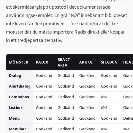
ett skärmläsarglapp uppstod i det dokumenterade
användningsexemplet. En grå “N/A” innebär att biblioteket
inte levererar den primitiven — för shadcn/ui är det tre
mönster där du måste importera Radix direkt eller koppla
in ett tredjepartsalternativ.
REACT
MÖNSTER
RADIX
ARK UI
SHADCN
HEA
ARIA
Dialog
Godkänd
Godkänd
Godkänd
Godkänd
Godk
Alertdialog
Godkänd
Godkänd
Godkänd
Godkänd
Godk
Combobox
Godkänd
Godkänd
Godkänd
N/A
Godk
Listbox
Godkänd
Godkänd
Godkänd
N/A
Godk
Menu
Godkänd
Godkänd
Godkänd
Godkänd
Delvi
Menubar
Godkänd
Godkänd
Godkänd
N/A
N/A