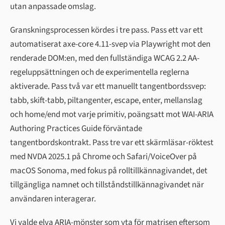
utan anpassade omslag.
Granskningsprocessen kördes i tre pass. Pass ett var ett
automatiserat axe-core 4.11-svep via Playwright mot den
renderade DOM:en, med den fullständiga WCAG 2.2 AA-
regeluppsättningen och de experimentella reglerna
aktiverade. Pass två var ett manuellt tangentbordssvep:
tabb, skift-tabb, piltangenter, escape, enter, mellanslag
och home/end mot varje primitiv, poängsatt mot WAI-ARIA
Authoring Practices Guide förväntade
tangentbordskontrakt. Pass tre var ett skärmläsar-röktest
med NVDA 2025.1 på Chrome och Safari/VoiceOver på
macOS Sonoma, med fokus på rolltillkännagivandet, det
tillgängliga namnet och tillståndstillkännagivandet när
användaren interagerar.
Vi valde elva ARIA-mönster som yta för matrisen eftersom