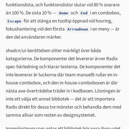
funktionslista, och funktionslistor slutar vid 80 % snarare
än 100 %. De sista 20 % —
och
i en combobox,
Home
End
för att stänga en tooltip öppnad vid hovring,
Escape
fokushantering vid den första
i en meny — är
ArrowDown
den del användaren märker.
shadcn/ui-berättelsen sitter märkligt över båda
kategorierna. De komponenter det levererar ärver Radix
spec-härledning och klarar testerna. De komponenter det
inte levererar är luckorna där team manuellt rullar en in-
house-combobox, och den in-house-comboboxen är där
nästa axe-överträdelse träder in i kodbasen. Lösningen är
inte att välja ett annat bibliotek — det är att importera
Radix direkt för dessa tre mönster och behandla dem med
samma allvar som resten av designsystemet.
Ingenjörsteam som antar ett bibliotek bör para ihop valet