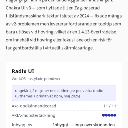
tillgängliga namn på den underliggande inmatningen.
Chakra UI v3 — som flyttade till en Zag-baserad
tillståndsmaskinarkitektur i slutet av 2024 — fixade många
av v2-problemen men levererar fortfarande en tooltip som
bara utlöses vid hovring, vilket är en 1.4.13-överträdelse
om innehåll vid hovring eller fokus i axe och en risk för
tangentbordsfälla i virtuellt skärmläsarläge.
Radix UI
WorkOS · ostylade primitiver
ungefär 4,2 miljoner nedladdningar per vecka (radix-
ui/themes + primitiver, npm, maj 2026)
Axe-godkännandegrad
11 / 11
ARIA-mönstertäckning
Inbyggt vs.
Inbyggt — inga överskridanden