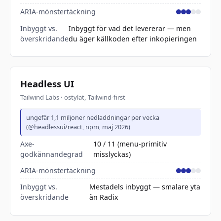
ARIA-mönstertäckning
Inbyggt vs.
Inbyggt för vad det levererar — men
överskridande
du äger källkoden efter inkopieringen
Headless UI
Tailwind Labs · ostylat, Tailwind-first
ungefär 1,1 miljoner nedladdningar per vecka
(@headlessui/react, npm, maj 2026)
Axe-
10 / 11 (menu-primitiv
godkännandegrad
misslyckas)
ARIA-mönstertäckning
Inbyggt vs.
Mestadels inbyggt — smalare yta
överskridande
än Radix