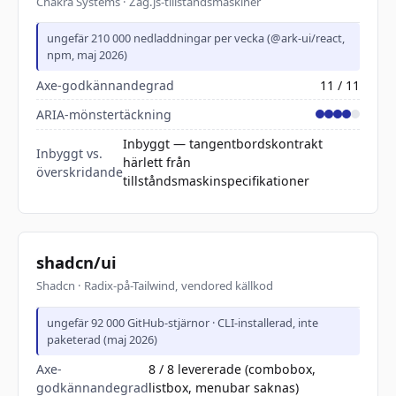
Chakra Systems · Zag.js-tillståndsmaskiner
ungefär 210 000 nedladdningar per vecka (@ark-ui/react,
npm, maj 2026)
Axe-godkännandegrad
11 / 11
ARIA-mönstertäckning
Inbyggt — tangentbordskontrakt
Inbyggt vs.
härlett från
överskridande
tillståndsmaskinspecifikationer
shadcn/ui
Shadcn · Radix-på-Tailwind, vendored källkod
ungefär 92 000 GitHub-stjärnor · CLI-installerad, inte
paketerad (maj 2026)
Axe-
8 / 8 levererade (combobox,
godkännandegrad
listbox, menubar saknas)