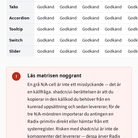
Tabs
Godkänd
Godkänd
Godkänd
Godkänd
Godk
Accordion
Godkänd
Godkänd
Godkänd
Godkänd
Godk
Tooltip
Godkänd
Godkänd
Godkänd
Godkänd
Godk
Switch
Godkänd
Godkänd
Godkänd
Godkänd
Godk
Slider
Godkänd
Godkänd
Godkänd
Godkänd
Godk
Läs matrisen noggrant
!
En grå N/A-cell är inte ett misslyckande — det är
en källfråga. shadcn/ui-berättelsen är att du
kopierar in den källkod du behöver från en
kurerad uppsättning och sedan levererar; för de
tre N/A-mönstren importerar du antingen en
Radix-primitiv direkt eller hämtar från ett
systerregister. Risken med shadcn/ui är inte de
komponenter det levererar — dessa ärver Radix