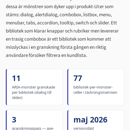
dessa är mönstren som dyker upp i produkt-UI:er som
stäms: dialog, alertdialog, combobox, listbox, menu,
menubar, tabs, accordion, tooltip, switch och slider. Ett
bibliotek som klarar knappar och rubriker men levererar
en trasig combobox är ett bibliotek som kommer att
misslyckas i en granskning första gången en riktig
användare försöker filtrera en kundlista.
11
77
ARIA-mönster granskade
bibliotek-per-mönster-
per bibliotek (dialog till
celler i täckningsmatrisen
slider)
3
maj 2026
granskningspass — axe-
versionsläst