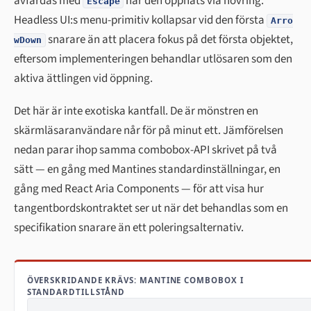
avfärdas med
när den öppnats via hovring.
Escape
Headless UI:s menu-primitiv kollapsar vid den första
Arro
snarare än att placera fokus på det första objektet,
wDown
eftersom implementeringen behandlar utlösaren som den
aktiva ättlingen vid öppning.
Det här är inte exotiska kantfall. De är mönstren en
skärmläsaranvändare når för på minut ett. Jämförelsen
nedan parar ihop samma combobox-API skrivet på två
sätt — en gång med Mantines standardinställningar, en
gång med React Aria Components — för att visa hur
tangentbordskontraktet ser ut när det behandlas som en
specifikation snarare än ett poleringsalternativ.
ÖVERSKRIDANDE KRÄVS: MANTINE COMBOBOX I
STANDARDTILLSTÅND