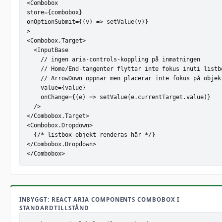
<Combobox

store={combobox}

onOptionSubmit={(v) => setValue(v)}

>

<Combobox.Target>

  <InputBase

    // ingen aria-controls-koppling på inmatningen

    // Home/End-tangenter flyttar inte fokus inuti listbo
    // ArrowDown öppnar men placerar inte fokus på objekt
    value={value}

    onChange={(e) => setValue(e.currentTarget.value)}

  />

</Combobox.Target>

<Combobox.Dropdown>

  {/* listbox-objekt renderas här */}

</Combobox.Dropdown>

</Combobox>
INBYGGT: REACT ARIA COMPONENTS COMBOBOX I
STANDARDTILLSTÅND