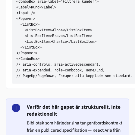
<ComboBox aria-label="Filtrera kunder">

<Label>Kund</Label>

<Input />

<Popover>

  <ListBox>

    <ListBoxItem>Alpha</ListBoxItem>

    <ListBoxItem>Bravo</ListBoxItem>

    <ListBoxItem>Charlie</ListBoxItem>

  </ListBox>

</Popover>

</ComboBox>

// aria-controls, aria-activedescendant,

// aria-expanded, role=combobox, Home/End,

// PageUp/PageDown, Escape: alla kopplade som standard.
Varför det här gapet är strukturellt, inte
i
redaktionellt
Bibliotek som härleder sina tangentbordskontrakt
från en publicerad specifikation — React Aria från