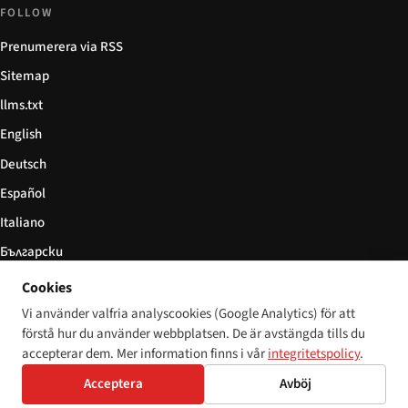
FOLLOW
Prenumerera via RSS
Sitemap
llms.txt
English
Deutsch
Español
Italiano
Български
简体中文
Cookies
Vi använder valfria analyscookies (Google Analytics) för att
förstå hur du använder webbplatsen. De är avstängda tills du
accepterar dem. Mer information finns i vår
integritetspolicy
.
© 2026 Disability World. Alla rättigheter förbehållna.
Cookie settings
Acceptera
Avböj
English
Deutsch
Español
Italiano
Български
简体中文
Polski
Français
Språk: