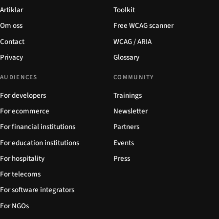
Artiklar
Toolkit
Om oss
Free WCAG scanner
Contact
WCAG / ARIA
Privacy
Glossary
AUDIENCES
COMMUNITY
For developers
Trainings
For ecommerce
Newsletter
For financial institutions
Partners
For education institutions
Events
For hospitality
Press
For telecoms
For software integrators
For NGOs