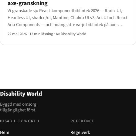
axe-granskning
Vi granskade sju React-komponentbibliotek 2026 — Radix UI,
Headless UI, shadcn/ui, Mantine, Chakra UI v3, Ark UI och React
Aria Components — och poängsatte varje bibliotek på axe-
godkännandegrad, ARIA-mönstertäckning,
22 maj 2026
·
13 min läsning
·
Av Disability World
tangentbordskontrakt och paketkostnad.
Disability World
Byggd med omsorg,
tillgänglighet först.
DISABILITY WORLD
REFERENCE
Hem
Regelverk