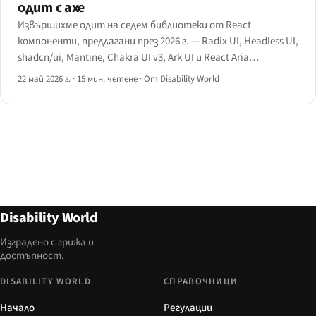
одит с axe
Извършихме одит на седем библиотеки от React
компоненти, предлагани през 2026 г. — Radix UI, Headless UI,
shadcn/ui, Mantine, Chakra UI v3, Ark UI и React Aria
Components — като оценихме всяка по дял на преминаване
22 май 2026 г.
·
15 мин. четене
·
От Disability World
през axe, покритие на ARIA шаблоните, клавиатурен
договор и цена в размер на пакета.
Disability World
Изградено с грижа и
достъпност.
DISABILITY WORLD
СПРАВОЧНИЦИ
Начало
Регулации