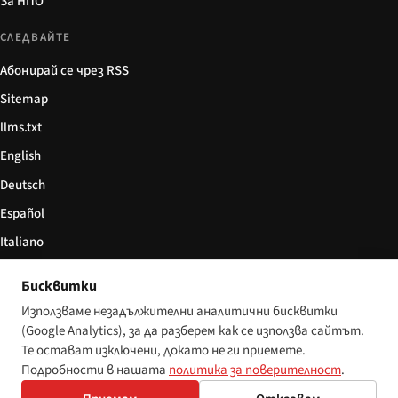
За НПО
СЛЕДВАЙТЕ
Абонирай се чрез RSS
Sitemap
llms.txt
English
Deutsch
Español
Italiano
Български
Бисквитки
简体中文
Използваме незадължителни аналитични бисквитки
(Google Analytics), за да разберем как се използва сайтът.
Те остават изключени, докато не ги приемете.
Подробности в нашата
политика за поверителност
.
© 2026 Disability World. Всички права запазени.
Настройки за бисквитки