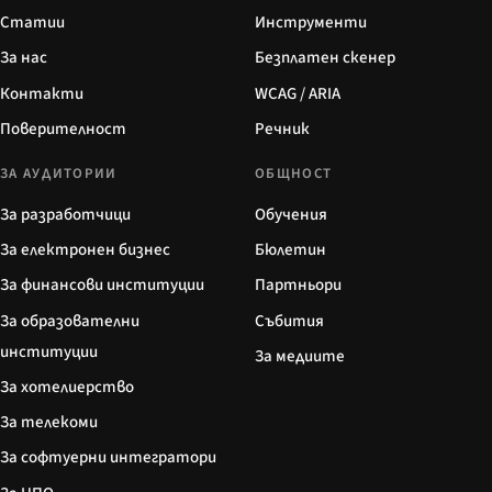
Статии
Инструменти
За нас
Безплатен скенер
Контакти
WCAG / ARIA
Поверителност
Речник
ЗА АУДИТОРИИ
ОБЩНОСТ
За разработчици
Обучения
За електронен бизнес
Бюлетин
За финансови институции
Партньори
За образователни
Събития
институции
За медиите
За хотелиерство
За телекоми
За софтуерни интегратори