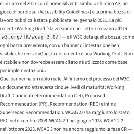
è iniziato nel 2017 con il nome
Silver
(il simbolo chimico Ag, un
gioco di parole su «Accessibility Guidelines») e la prima bozza di
lavoro pubblica è stata pubblicata nel gennaio 2021. La più
recente Working Draft è la versione che i lettori trovano all’URL
— e il W3C data quella bozza, come
w3.org/TR/wcag-3.0/
ogni bozza precedente, con un banner di intestazione ben
visibile che recita: «Questo documento è una Working Draft. Non
è stabile e non dovrebbe essere citato né utilizzato come base
per implementazioni.»
Quel banner ha un ruolo reale. All’interno del processo del W3C,
un documento attraversa cinque livelli di maturità:
Working
Draft
,
Candidate Recommendation
(CR),
Proposed
Recommendation
(PR),
Recommendation
(REC) e infine
Superseded Recommendation
. WCAG 2.0 ha raggiunto lo stato
REC nel dicembre 2008. WCAG 2.1 nel giugno 2018. WCAG 2.2
nell’ottobre 2023. WCAG 3 non ha ancora raggiunto la fase CR —