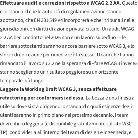
Effettuare audit e correzioni rispetto a WCAG 2.2 AA.
Questo
è lo standard che le autorità di regolamentazione stanno
adottando, che EN 301 549 V4 incorporerà e che i tribunali nelle
giurisdizioni con diritti di azione privata citano. Un audit WCAG
2.2 AA ben condotto nel 2026 non è un lavoro superfluo — le
barriere sottostanti saranno ancora barriere sotto WCAG 3, e lo
sforzo di correzione per rimediare è lo stesso. I team che hanno
rimandato il lavoro su 2.2 nella speranza di «fare WCAG 3 invece»
stanno scegliendo un risultato peggiore su un orizzonte
temporale più lungo.
Leggere la Working Draft WCAG 3, senza effettuare
refactoring per conformarsi ad essa.
La bozza è una finestra
utile su dove si sta dirigendo lo standard e quali esigenze degli
utenti saranno in primo piano nel prossimo decennio. I team
dovrebbero leggerla (è disponibile gratuitamente sul sito W3C
TR), condividerla all’interno del team di design e ingegneria, e