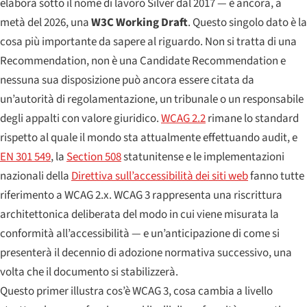
elabora sotto il nome di lavoro
Silver
dal 2017 — è ancora, a
metà del 2026, una
W3C Working Draft
. Questo singolo dato è la
cosa più importante da sapere al riguardo. Non si tratta di una
Recommendation, non è una Candidate Recommendation e
nessuna sua disposizione può ancora essere citata da
un’autorità di regolamentazione, un tribunale o un responsabile
degli appalti con valore giuridico.
WCAG 2.2
rimane lo standard
rispetto al quale il mondo sta attualmente effettuando audit, e
EN 301 549
, la
Section 508
statunitense e le implementazioni
nazionali della
Direttiva sull’accessibilità dei siti web
fanno tutte
riferimento a WCAG 2.x. WCAG 3 rappresenta una riscrittura
architettonica deliberata del modo in cui viene misurata la
conformità all’accessibilità — e un’anticipazione di come si
presenterà il decennio di adozione normativa successivo, una
volta che il documento si stabilizzerà.
Questo primer illustra cos’è WCAG 3, cosa cambia a livello