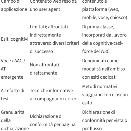
Campo di
Contenuto web reso da
contenuto e
applicazione
uno user agent
piattaforma (web,
mobile, voce, chiosco)
Limitati; affrontati
Di prima classe,
indirettamente
incorporati dal lavoro
Esiti cognitivi
attraverso diversi criteri
della cognitive-task-
di successo
force del W3C
Voce / AAC /
Denominati come
Non affrontati
AT
modalità nell’ambito
direttamente
emergente
con esiti dedicati
Metodi normativi
Artefatto di
Tecniche informative
viaggiano con ciascun
test
accompagnano i criteri
esito
Granularità
Dichiarazione di
Dichiarazione di
della
conformità per vista o
conformità per pagina
dichiarazione
per flusso