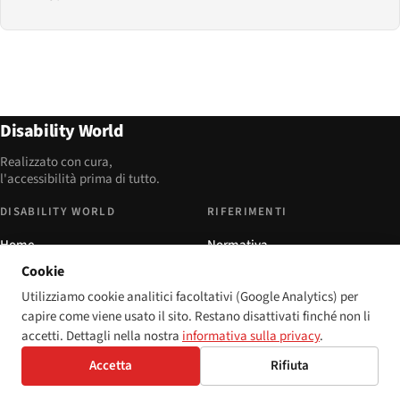
Disability World
Realizzato con cura,
l'accessibilità prima di tutto.
DISABILITY WORLD
RIFERIMENTI
Home
Normativa
Cookie
Articoli
Toolkit
Utilizziamo cookie analitici facoltativi (Google Analytics) per
Chi siamo
Scanner WCAG gratuito
capire come viene usato il sito. Restano disattivati finché non li
Contatti
WCAG / ARIA
accetti. Dettagli nella nostra
informativa sulla privacy
.
Privacy
Glossario
Accetta
Rifiuta
DESTINATARI
COMMUNITY