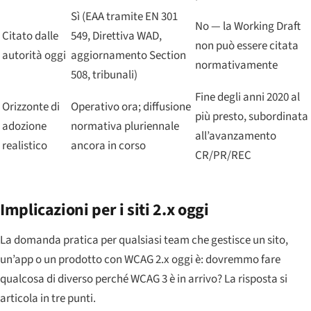
Sì (EAA tramite EN 301
No — la Working Draft
Citato dalle
549, Direttiva WAD,
non può essere citata
autorità oggi
aggiornamento Section
normativamente
508, tribunali)
Fine degli anni 2020 al
Orizzonte di
Operativo ora; diffusione
più presto, subordinata
adozione
normativa pluriennale
all’avanzamento
realistico
ancora in corso
CR/PR/REC
Implicazioni per i siti 2.x oggi
La domanda pratica per qualsiasi team che gestisce un sito,
un’app o un prodotto con WCAG 2.x oggi è: dovremmo fare
qualcosa di diverso perché WCAG 3 è in arrivo? La risposta si
articola in tre punti.