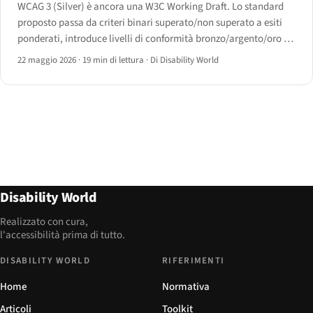
WCAG 3 (Silver) è ancora una W3C Working Draft. Lo standard
proposto passa da criteri binari superato/non superato a esiti
ponderati, introduce livelli di conformità bronzo/argento/oro e
amplia il campo di applicazione alle modalità cognitive, vocali
22 maggio 2026
·
19 min di lettura
·
Di Disability World
e AAC.
Disability World
Realizzato con cura,
l'accessibilità prima di tutto.
DISABILITY WORLD
RIFERIMENTI
Home
Normativa
Articoli
Toolkit