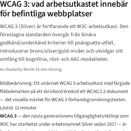
WCAG 3: vad arbetsutkastet innebär
för befintliga webbplatser
WCAG 3 (Silver) är fortfarande ett W3C-arbetsutkast. Den
föreslagna standarden övergår från binära
godkänd/underkänd-kriterier till poängsatta utfall,
introducerar brons/silver/guld-nivåer och utvidgar sitt
omfång till kognitiva, röst- och AAC-modaliteter.
Av Disability World
·
15 min läsning
Bildbeskrivning: Ett utskrivet WCAG 3-arbetsutkast med färgade
flikbokmärken på ett skrivbord bredvid ett WCAG 2.2-dokument
— det visuella märket för WCAG 3-förhandsgranskningstexten.
Lästid: 12 minuter
WCAG 3
— den nästa generationens tillgänglighetsriktlinje som
W3C har utarbetat under arbetsnamnet
Silver
sedan 2017 — är