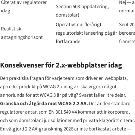
Citerat av regulatorer
Nej — a
Section 508-uppdatering,
idag
normati
domstolar)
Operativt nu; flerårigt
Sent 202
Realistisk
regulatoriskt lansering pågår
beroen
antagningshorisont
fortfarande
framst
Konsekvenser för 2.x-webbplatser idag
Den praktiska frågan för varje team som driver en webbplats,
app eller produkt på WCAG 2.x idag är: ska vi göra något
annorlunda för att WCAG 3 är på väg? Svaret faller i tre delar.
Granska och åtgärda mot WCAG 2.2 AA.
Det är den standard
regulatorer antar, som EN 301 549 V4 kommer att inkorporera,
och som domstolar i jurisdiktioner med privata klagorätt citerar.
En välgjord 2.2 AA-granskning 2026 är inte bortkastat arbete —