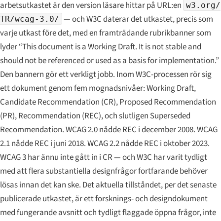
arbetsutkastet är den version läsare hittar på URL:en
w3.org/
— och W3C daterar det utkastet, precis som
TR/wcag-3.0/
varje utkast före det, med en framträdande rubrikbanner som
lyder “This document is a Working Draft. It is not stable and
should not be referenced or used as a basis for implementation.”
Den bannern gör ett verkligt jobb. Inom W3C-processen rör sig
ett dokument genom fem mognadsnivåer:
Working Draft
,
Candidate Recommendation
(CR),
Proposed Recommendation
(PR),
Recommendation
(REC), och slutligen
Superseded
Recommendation
. WCAG 2.0 nådde REC i december 2008. WCAG
2.1 nådde REC i juni 2018. WCAG 2.2 nådde REC i oktober 2023.
WCAG 3 har ännu inte gått in i CR — och W3C har varit tydligt
med att flera substantiella designfrågor fortfarande behöver
lösas innan det kan ske. Det aktuella tillståndet, per det senaste
publicerade utkastet, är ett forsknings- och designdokument
med fungerande avsnitt och tydligt flaggade öppna frågor, inte