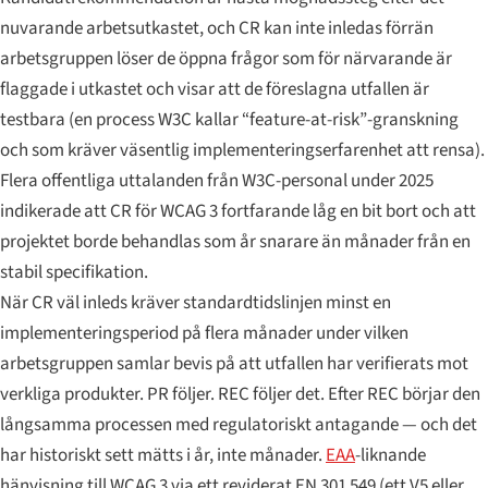
nuvarande arbetsutkastet, och CR kan inte inledas förrän
arbetsgruppen löser de öppna frågor som för närvarande är
flaggade i utkastet och visar att de föreslagna utfallen är
testbara
(en process W3C kallar “feature-at-risk”-granskning
och som kräver väsentlig implementeringserfarenhet att rensa).
Flera offentliga uttalanden från W3C-personal under 2025
indikerade att CR för WCAG 3 fortfarande låg en bit bort och att
projektet borde behandlas som år snarare än månader från en
stabil specifikation.
När CR väl inleds kräver standardtidslinjen minst en
implementeringsperiod på flera månader under vilken
arbetsgruppen samlar bevis på att utfallen har verifierats mot
verkliga produkter. PR följer. REC följer det. Efter REC börjar den
långsamma processen med regulatoriskt antagande — och det
har historiskt sett mätts i år, inte månader.
EAA
-liknande
hänvisning till WCAG 3 via ett reviderat EN 301 549 (ett V5 eller