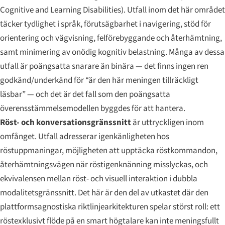
Cognitive and Learning Disabilities
). Utfall inom det här området
täcker tydlighet i språk, förutsägbarhet i navigering, stöd för
orientering och vägvisning, felförebyggande och återhämtning,
samt minimering av onödig kognitiv belastning. Många av dessa
utfall är poängsatta snarare än binära — det finns ingen ren
godkänd/underkänd för “är den här meningen tillräckligt
läsbar” — och det är det fall som den poängsatta
överensstämmelsemodellen byggdes för att hantera.
Röst- och konversationsgränssnitt
är uttryckligen inom
omfånget. Utfall adresserar igenkänligheten hos
röstuppmaningar, möjligheten att upptäcka röstkommandon,
återhämtningsvägen när röstigenknänning misslyckas, och
ekvivalensen mellan röst- och visuell interaktion i dubbla
modalitetsgränssnitt. Det här är den del av utkastet där den
plattformsagnostiska riktlinjearkitekturen spelar störst roll: ett
röstexklusivt flöde på en smart högtalare kan inte meningsfullt