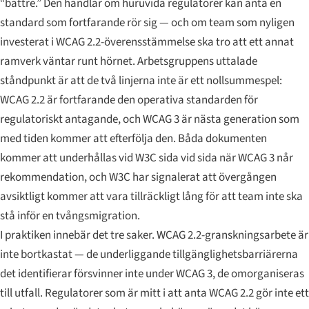
“bättre.” Den handlar om huruvida regulatorer kan anta en
standard som fortfarande rör sig — och om team som nyligen
investerat i WCAG 2.2-överensstämmelse ska tro att ett annat
ramverk väntar runt hörnet. Arbetsgruppens uttalade
ståndpunkt är att de två linjerna inte är ett nollsummespel:
WCAG 2.2 är fortfarande den operativa standarden för
regulatoriskt antagande, och WCAG 3 är nästa generation som
med tiden kommer att efterfölja den. Båda dokumenten
kommer att underhållas vid W3C sida vid sida när WCAG 3 når
rekommendation, och W3C har signalerat att övergången
avsiktligt kommer att vara tillräckligt lång för att team inte ska
stå inför en tvångsmigration.
I praktiken innebär det tre saker. WCAG 2.2-granskningsarbete är
inte bortkastat — de underliggande tillgänglighetsbarriärerna
det identifierar försvinner inte under WCAG 3, de omorganiseras
till utfall. Regulatorer som är mitt i att anta WCAG 2.2 gör inte ett