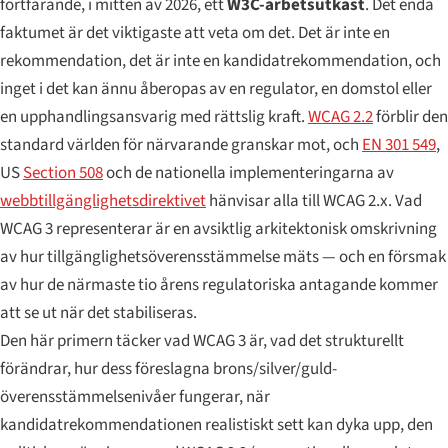
fortfarande, i mitten av 2026, ett
W3C-arbetsutkast
. Det enda
faktumet är det viktigaste att veta om det. Det är inte en
rekommendation, det är inte en kandidatrekommendation, och
inget i det kan ännu åberopas av en regulator, en domstol eller
en upphandlingsansvarig med rättslig kraft.
WCAG 2.2
förblir den
standard världen för närvarande granskar mot, och
EN 301 549
,
US
Section 508
och de nationella implementeringarna av
webbtillgänglighetsdirektivet
hänvisar alla till WCAG 2.x. Vad
WCAG 3 representerar är en avsiktlig arkitektonisk omskrivning
av hur tillgänglighetsöverensstämmelse mäts — och en försmak
av hur de närmaste tio årens regulatoriska antagande kommer
att se ut när det stabiliseras.
Den här primern täcker vad WCAG 3 är, vad det strukturellt
förändrar, hur dess föreslagna brons/silver/guld-
överensstämmelsenivåer fungerar, när
kandidatrekommendationen realistiskt sett kan dyka upp, den