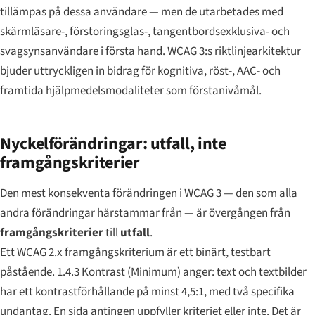
tillämpas på dessa användare — men de utarbetades med
skärmläsare-, förstoringsglas-, tangentbordsexklusiva- och
svagsynsanvändare i första hand. WCAG 3:s riktlinjearkitektur
bjuder uttryckligen in bidrag för kognitiva, röst-, AAC- och
framtida hjälpmedelsmodaliteter som förstanivåmål.
Nyckelförändringar: utfall, inte
framgångskriterier
Den mest konsekventa förändringen i WCAG 3 — den som alla
andra förändringar härstammar från — är övergången från
framgångskriterier
till
utfall
.
Ett WCAG 2.x
framgångskriterium
är ett binärt, testbart
påstående.
1.4.3 Kontrast (Minimum)
anger: text och textbilder
har ett kontrastförhållande på minst 4,5:1, med två specifika
undantag. En sida antingen uppfyller kriteriet eller inte. Det är