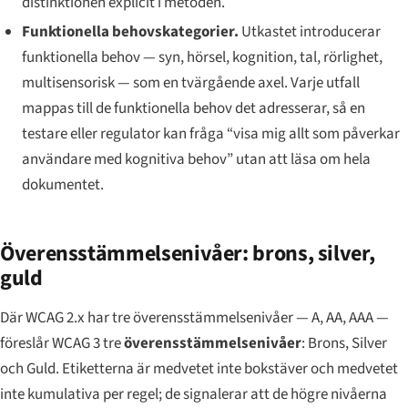
distinktionen explicit i metoden.
Funktionella behovskategorier.
Utkastet introducerar
funktionella behov
— syn, hörsel, kognition, tal, rörlighet,
multisensorisk — som en tvärgående axel. Varje utfall
mappas till de funktionella behov det adresserar, så en
testare eller regulator kan fråga “visa mig allt som påverkar
användare med kognitiva behov” utan att läsa om hela
dokumentet.
Överensstämmelsenivåer: brons, silver,
guld
Där WCAG 2.x har tre överensstämmelsenivåer — A, AA, AAA —
föreslår WCAG 3 tre
överensstämmelsenivåer
:
Brons
,
Silver
och
Guld
. Etiketterna är medvetet inte bokstäver och medvetet
inte kumulativa per regel; de signalerar att de högre nivåerna