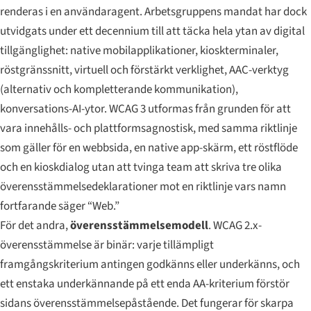
renderas i en användaragent. Arbetsgruppens mandat har dock
utvidgats under ett decennium till att täcka hela ytan av digital
tillgänglighet: native mobilapplikationer, kioskterminaler,
röstgränssnitt, virtuell och förstärkt verklighet, AAC-verktyg
(alternativ och kompletterande kommunikation),
konversations-AI-ytor. WCAG 3 utformas från grunden för att
vara innehålls- och plattformsagnostisk, med samma riktlinje
som gäller för en webbsida, en native app-skärm, ett röstflöde
och en kioskdialog utan att tvinga team att skriva tre olika
överensstämmelsedeklarationer mot en riktlinje vars namn
fortfarande säger “Web.”
För det andra,
överensstämmelsemodell
. WCAG 2.x-
överensstämmelse är binär: varje tillämpligt
framgångskriterium antingen godkänns eller underkänns, och
ett enstaka underkännande på ett enda AA-kriterium förstör
sidans överensstämmelsepåstående. Det fungerar för skarpa