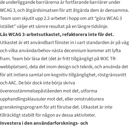
de underliggande barriärerna är fortfarande barriärer under
WCAG 3, och åtgärdsinsatsen för att åtgärda dem är densamma.
Team som skjutit upp 2.2-arbetet i hopp om att “göra WCAG 3
istället” väljer ett sämre resultat på en längre tidslinje.
Läs WCAG 3-arbetsutkastet, refaktorera inte för det.
Utkastet är ett användbart fönster in i vart standarden är på väg
och vilka användarbehov nästa decennium kommer att lyfta
fram. Team bör läsa det (det är fritt tillgängligt på W3C TR-
webbplatsen), dela det inom design och teknik, och använda det
för att initiera samtal om kognitiv tillgänglighet, röstgränssnitt
och AAC. De bör dock inte börja skriva
överensstämmelsepåståenden mot det, utforma
upphandlingsklausuler mot det, eller omstrukturera
granskningsprogram för att förutse det. Utkastet är inte
tillräckligt stabilt för någon av dessa aktiviteter.
Investera i den användarforsknings- och