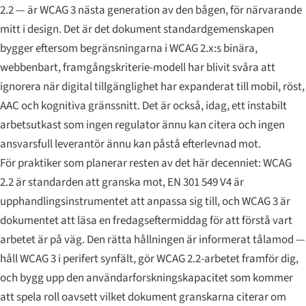
2.2 — är WCAG 3 nästa generation av den bågen, för närvarande
mitt i design. Det är det dokument standardgemenskapen
bygger eftersom begränsningarna i WCAG 2.x:s binära,
webbenbart, framgångskriterie-modell har blivit svåra att
ignorera när digital tillgänglighet har expanderat till mobil, röst,
AAC och kognitiva gränssnitt. Det är också, idag, ett instabilt
arbetsutkast som ingen regulator ännu kan citera och ingen
ansvarsfull leverantör ännu kan påstå efterlevnad mot.
För praktiker som planerar resten av det här decenniet: WCAG
2.2 är standarden att granska mot, EN 301 549 V4 är
upphandlingsinstrumentet att anpassa sig till, och WCAG 3 är
dokumentet att läsa en fredagseftermiddag för att förstå vart
arbetet är på väg. Den rätta hållningen är informerat tålamod —
håll WCAG 3 i perifert synfält, gör WCAG 2.2-arbetet framför dig,
och bygg upp den användarforskningskapacitet som kommer
att spela roll oavsett vilket dokument granskarna citerar om