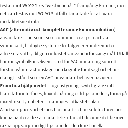
testas mot WCAG 2.x:s “webbinnehåll”-framgångskriterier, men
det kan testas mot WCAG 3-utfall utarbetade för att vara
modalitetsneutrala.
AAC (alternativ och kompletterande kommunikation)
-
användare — personer som kommunicerar primärt via
symbolkort, bildbytessystem eller talgenererande enheter —
adresseras uttryckligen i utkastets användarforskingsmål. Utfall
här rör symbolkonsekvens, stöd för AAC-inmatning som ett
förstanivåinteraktionsläge, och kognitiv förutsägbarhet hos
dialogtillstånd som en AAC-användare behöver navigera.
Framtida hjälpmedel
— ögonstyrning, switchgränssnitt,
hjärndatorinterfaces, huvudspårning och hjälpmedelsytorna på
mixed-reality-enheter — namnges i utkastets plan.
Arbetsgruppens arbetsposition är att riktlinjearkitekturen bör
kunna hantera dessa modaliteter utan att dokumentet behöver
räkna upp varje möjligt hjälpmedel; den funktionella