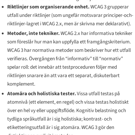
Riktlinjer som organiserande enhet.
WCAG 3 grupperar
utfall under
riktlinjer
(som ungefär motsvarar principer-och-
riktlinjer-lagret i WCAG 2.x, men är skrivna mer deklarativt).
Metoder, inte tekniker.
WCAG 2.x har informativa
tekniker
som föreslår hur man kan uppfylla ett framgångskriterium.
WCAG 3 har normativa
metoder
som beskriver hur ett utfall
verifieras. Övergången från “informativ” till “normativ”
spelar roll: det innebär att testproceduren följer med
riktlinjen snarare än att vara ett separat, diskuterbart
komplement.
Atomära och holistiska tester.
Vissa utfall testas på
atomnivå (ett element, en regel) och vissa testas holistiskt
över en hel vy eller uppgiftsflöde. Kognitiv belastning och
tydliga språkutfall är i sig holistiska; kontrast- och
etiketteringsutfall är i sig atomära. WCAG 3 gör den