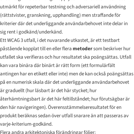
utmärkt för repeterbar testning och adversariell användning
(rättstvister, granskning, upphandling) men straffande för
kriterier där det underliggande användarbehovet inte delar in
sig rent i godkänd/underkänd.
Ett WCAG 3
utfall
, i det nuvarande utkastet, är ett testbart
påstående kopplat till en eller flera
metoder
som beskriver hur
utfallet ska verifieras och hur resultatet ska poängsättas. Utfall
kan vara binära där binärt är rätt form (ett formulärfält
antingen har en etikett eller inte) men de kan också poängsättas
på en numerisk skala där det underliggande användarbehovet
är graduellt (hur läsbart är det här stycket; hur
återhämtningsbart är det här feltillståndet; hur förutsägbar är
den här navigeringen). Överensstämmelseresultatet för en
produkt beräknas sedan över utfall snarare än att passeras av
varje-kriterium-godkänd.
Flera andra arkitektoniska förändringar följer: