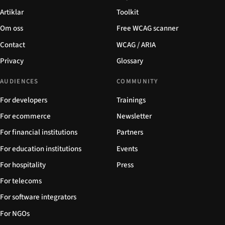
Artiklar
Toolkit
Om oss
Free WCAG scanner
Contact
WCAG / ARIA
Privacy
Glossary
AUDIENCES
COMMUNITY
For developers
Trainings
For ecommerce
Newsletter
For financial institutions
Partners
For education institutions
Events
For hospitality
Press
For telecoms
For software integrators
For NGOs