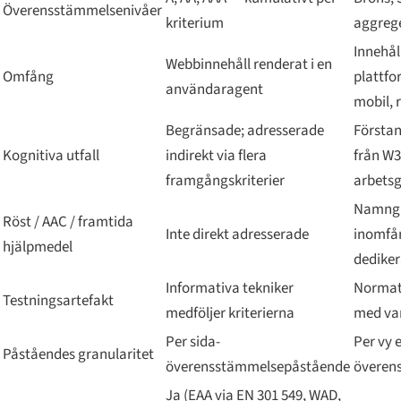
Överensstämmelsenivåer
kriterium
aggrege
Innehål
Webbinnehåll renderat i en
Omfång
plattfo
användaragent
mobil, r
Begränsade; adresserade
Förstan
Kognitiva utfall
indirekt via flera
från W3
framgångskriterier
arbets
Namng
Röst / AAC / framtida
Inte direkt adresserade
inomfå
hjälpmedel
dediker
Informativa tekniker
Normati
Testningsartefakt
medföljer kriterierna
med var
Per sida-
Per vy e
Påståendes granularitet
överensstämmelsepåstående
överen
Ja (EAA via EN 301 549, WAD,