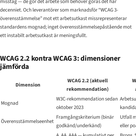
misstag — de gör det arbete som behöver göras det här
decenniet. Och leverantörer som marknadsför “WCAG 3-
överensstämmelse” mot ett arbetsutkast missrepresenterar
standardens mognad; inget överensstämmelsepåstående mot
ett instabilt arbetsutkast är meningsfullt.
WCAG 2.2 kontra WCAG 3: dimensioner
jämförda
WCAG 2.2 (aktuell
W
Dimension
rekommendation)
W3C-rekommendation sedan
Arbetsu
Mognad
oktober 2023
kandid
Framgångskriterium (binär
Utfall 
Överensstämmelseenhet
godkänd/underkänd)
eller p
A, AA, AAA — kumulativt per
Brons, 