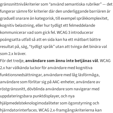
gränssnittnivåkriterier som “använd semantiska rubriker” — det
fungerar sämre för kriterier där den underliggande barriären är
graduell snarare än kategorisk, till exempel språkkomplexitet,
kognitiv belastning, eller hur tydligt ett felmeddelande
kommunicerar vad som gick fel. WCAG 3 introducerar
poängsatta utfall så att en sida kan ha ett mätbart bättre
resultat på, säg, “tydligt språk” utan att tvinga det binära val
som 2.x kräver.
För det tredje,
användare som ännu inte betjänas väl
. WCAG
2.x har välkända luckor för användare med kognitiva
funktionsnedsättningar, användare med låg läsförmåga,
användare som förlitar sig på AAC-enheter, användare av
röstgränssnitt, dövblinda användare som navigerar med
uppdateringsbara punktdisplayer, och nya
hjälpmedelsteknologimodaliteter som ögonstyrning och
hjärndatorinterfaces. WCAG 2.x-framgångskriterierna kan