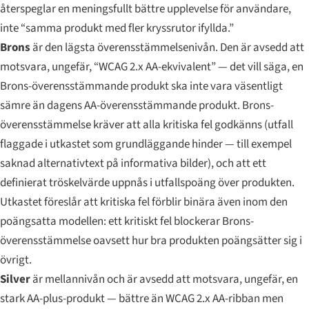
återspeglar en meningsfullt bättre upplevelse för användare,
inte “samma produkt med fler kryssrutor ifyllda.”
Brons
är den lägsta överensstämmelsenivån. Den är avsedd att
motsvara, ungefär, “WCAG 2.x AA-ekvivalent” — det vill säga, en
Brons-överensstämmande produkt ska inte vara väsentligt
sämre än dagens AA-överensstämmande produkt. Brons-
överensstämmelse kräver att alla kritiska fel godkänns (utfall
flaggade i utkastet som grundläggande hinder — till exempel
saknad alternativtext på informativa bilder), och att ett
definierat tröskelvärde uppnås i utfallspoäng över produkten.
Utkastet föreslår att kritiska fel förblir binära även inom den
poängsatta modellen: ett kritiskt fel blockerar Brons-
överensstämmelse oavsett hur bra produkten poängsätter sig i
övrigt.
Silver
är mellannivån och är avsedd att motsvara, ungefär, en
stark AA-plus-produkt — bättre än WCAG 2.x AA-ribban men