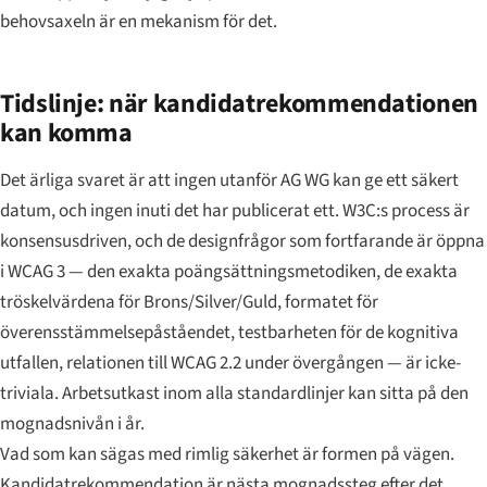
behovsaxeln är en mekanism för det.
Tidslinje: när kandidatrekommendationen
kan komma
Det ärliga svaret är att ingen utanför AG WG kan ge ett säkert
datum, och ingen inuti det har publicerat ett. W3C:s process är
konsensusdriven, och de designfrågor som fortfarande är öppna
i WCAG 3 — den exakta poängsättningsmetodiken, de exakta
tröskelvärdena för Brons/Silver/Guld, formatet för
överensstämmelsepåståendet, testbarheten för de kognitiva
utfallen, relationen till WCAG 2.2 under övergången — är icke-
triviala. Arbetsutkast inom alla standardlinjer kan sitta på den
mognadsnivån i år.
Vad som kan sägas med rimlig säkerhet är formen på vägen.
Kandidatrekommendation är nästa mognadssteg efter det