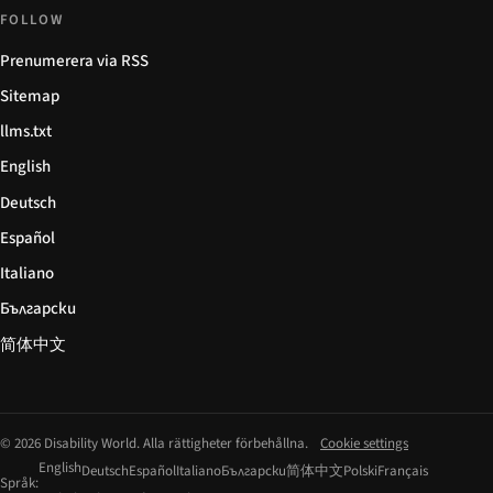
FOLLOW
Prenumerera via RSS
Sitemap
llms.txt
English
Deutsch
Español
Italiano
Български
简体中文
© 2026 Disability World. Alla rättigheter förbehållna.
Cookie settings
English
Deutsch
Español
Italiano
Български
简体中文
Polski
Français
Språk: