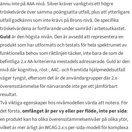
ännu inte på AAA-nivå. Silver kräver vanligtvis ett högre
tröskelvärde över samma poängsatta utfall, plus att ytterligare
utfall godkänns som inte krävs på Brons-nivå. De specifika
tröskelvärdena är fortfarande under samråd i arbetsutkastet.
Guld
är den högsta nivån. Den är avsedd att representera en
produkt som har utformats och testats för hela spektrumet av
funktionella behov som riktlinjen täcker, inte bara de som de
befintliga 2.x AA-kriterierna mestadels adresserade. Guld är den
nivå där kognitiva, röst-, AAC- och framtida hjälpmedelsutfall
väger tyngst, eftersom det är de användargrupper där 2.x-
överensstämmelse för närvarande inte ger ett jämförbart
resultat.
Två viktiga egenskaper hos nivåmodellen värda att notera. För
det första,
omfånget är per vy eller per flöde, inte per sida
:
en produkt kan ha olika överensstämmelsenivåer på olika ytor,
vilket är mer ärligt än WCAG 2.x:s per-sida-modell för komplexa