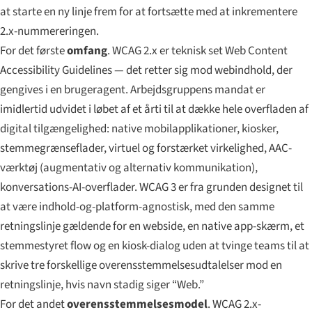
at starte en ny linje frem for at fortsætte med at inkrementere
2.x-nummereringen.
For det første
omfang
. WCAG 2.x er teknisk set
Web
Content
Accessibility Guidelines — det retter sig mod webindhold, der
gengives i en brugeragent. Arbejdsgruppens mandat er
imidlertid udvidet i løbet af et årti til at dække hele overfladen af
digital tilgængelighed: native mobilapplikationer, kiosker,
stemme­grænseflader, virtuel og forstærket virkelighed, AAC-
værktøj (augmentativ og alternativ kommunikation),
konversations-AI-overflader. WCAG 3 er fra grunden designet til
at være indhold-og-platform-agnostisk, med den samme
retningslinje gældende for en webside, en native app-skærm, et
stemmestyret flow og en kiosk-dialog uden at tvinge teams til at
skrive tre forskellige overensstemmelsesudtalelser mod en
retningslinje, hvis navn stadig siger “Web.”
For det andet
overensstemmelses­model
. WCAG 2.x-