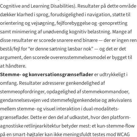
Cognitive and Learning Disabilities
). Resultater på dette område
dækker klarhed i sprog, forudsigelighed i navigation, støtte til
orientering og vejsøgning, fejlforebyggelse og -genopretting
samt minimering af unødvendig kognitiv belastning. Mange af
disse resultater er scorede snarere end binære — der er ingen ren
bestå/fejl for “er denne sætning læsbar nok” — og det er det
argument, den scorede overensstemmelses­model er bygget til
at håndtere.
Stemme- og konversations­grænseflader
er udtrykkeligt i
omfang. Resultater adresserer genkende­lighed af
stemmeopfordringer, opdagelig­hed af stemmekommandoer,
gendannelses­vejen ved stemmefejlgenkendelse og ækvivalens
mellem stemme- og visuel interaktion i dual-modalitets-
grænseflader. Dette er den del af udkastet, hvor den platform-
agnostiske retlinjearkitektur betyder mest: et kun-stemme-flow
på en smart-højtaler kan ikke meningsfuldt testes mod WCAG