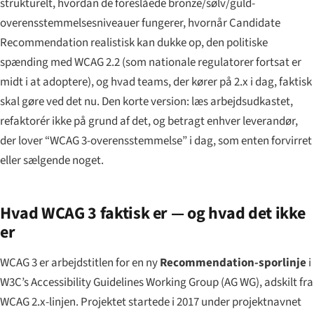
strukturelt, hvordan de foreslåede bronze/sølv/guld-
overensstemmelsesniveauer fungerer, hvornår Candidate
Recommendation realistisk kan dukke op, den politiske
spænding med WCAG 2.2 (som nationale regulatorer fortsat er
midt i at adoptere), og hvad teams, der kører på 2.x i dag, faktisk
skal gøre ved det nu. Den korte version: læs arbejdsudkastet,
refaktorér ikke på grund af det, og betragt enhver leverandør,
der lover “WCAG 3-overensstemmelse” i dag, som enten forvirret
eller sælgende noget.
Hvad WCAG 3 faktisk er — og hvad det ikke
er
WCAG 3 er arbejdstitlen for en ny
Recommendation-sporlinje
i
W3C’s Accessibility Guidelines Working Group (AG WG), adskilt fra
WCAG 2.x-linjen. Projektet startede i 2017 under projektnavnet