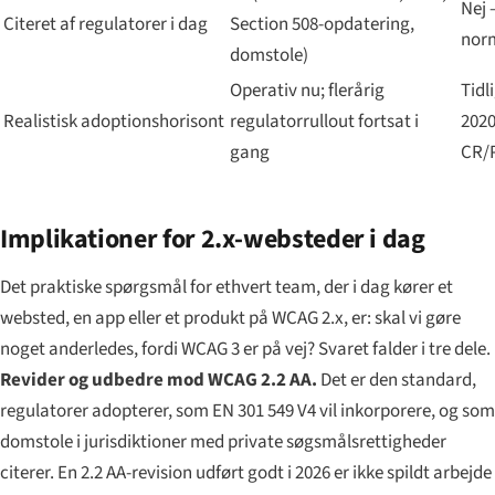
Nej 
Citeret af regulatorer i dag
Section 508-opdatering,
norm
domstole)
Operativ nu; flerårig
Tidl
Realistisk adoptionshorisont
regulatorrullout fortsat i
2020
gang
CR/
Implikationer for 2.x-websteder i dag
Det praktiske spørgsmål for ethvert team, der i dag kører et
websted, en app eller et produkt på WCAG 2.x, er: skal vi gøre
noget anderledes, fordi WCAG 3 er på vej? Svaret falder i tre dele.
Revider og udbedre mod WCAG 2.2 AA.
Det er den standard,
regulatorer adopterer, som EN 301 549 V4 vil inkorporere, og som
domstole i jurisdiktioner med private søgsmålsrettigheder
citerer. En 2.2 AA-revision udført godt i 2026 er ikke spildt arbejde