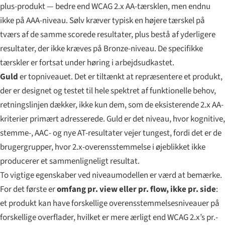
plus-produkt — bedre end WCAG 2.x AA-tærsklen, men endnu
ikke på AAA-niveau. Sølv kræver typisk en højere tærskel på
tværs af de samme scorede resultater, plus bestå af yderligere
resultater, der ikke kræves på Bronze-niveau. De specifikke
tærskler er fortsat under høring i arbejdsudkastet.
Guld
er topniveauet. Det er tiltænkt at repræsentere et produkt,
der er designet og testet til hele spektret af funktionelle behov,
retningslinjen dækker, ikke kun dem, som de eksisterende 2.x AA-
kriterier primært adresserede. Guld er det niveau, hvor kognitive,
stemme-, AAC- og nye AT-resultater vejer tungest, fordi det er de
brugergrupper, hvor 2.x-overensstemmelse i øjeblikket ikke
producerer et sammenligneligt resultat.
To vigtige egenskaber ved niveau­modellen er værd at bemærke.
For det første er
omfang pr. view eller pr. flow, ikke pr. side
:
et produkt kan have forskellige overensstemmelses­niveauer på
forskellige overflader, hvilket er mere ærligt end WCAG 2.x’s pr.-