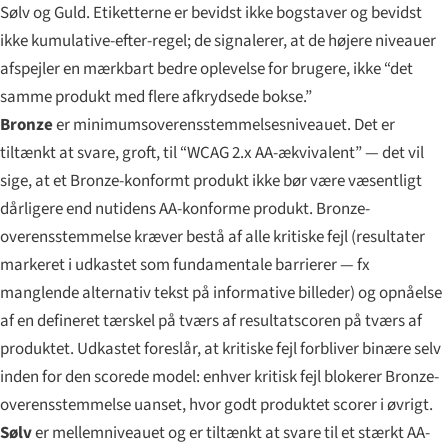
Sølv
og
Guld
. Etiketterne er bevidst ikke bogstaver og bevidst
ikke kumulative-efter-regel; de signalerer, at de højere niveauer
afspejler en mærkbart bedre oplevelse for brugere, ikke “det
samme produkt med flere afkrydsede bokse.”
Bronze
er minimums­overensstemmelses­niveauet. Det er
tiltænkt at svare, groft, til “WCAG 2.x AA-ækvivalent” — det vil
sige, at et Bronze-konformt produkt ikke bør være væsentligt
dårligere end nutidens AA-konforme produkt. Bronze-
overensstemmelse kræver bestå af alle kritiske fejl (resultater
markeret i udkastet som fundamentale barrierer — fx
manglende alternativ tekst på informative billeder) og opnåelse
af en defineret tærskel på tværs af resultatscoren på tværs af
produktet. Udkastet foreslår, at kritiske fejl forbliver binære selv
inden for den scorede model: enhver kritisk fejl blokerer Bronze-
overensstemmelse uanset, hvor godt produktet scorer i øvrigt.
Sølv
er mellemniveauet og er tiltænkt at svare til et stærkt AA-