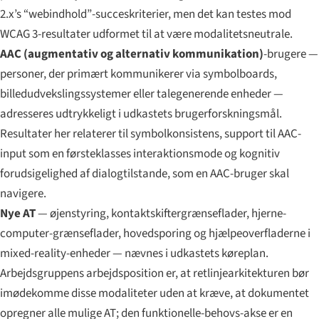
2.x’s “webindhold”-succeskriterier, men det kan testes mod
WCAG 3-resultater udformet til at være modalitetsneutrale.
AAC (augmentativ og alternativ kommunikation)
-brugere —
personer, der primært kommunikerer via symbolboards,
billedudvekslingssystemer eller talegenerende enheder —
adresseres udtrykkeligt i udkastets brugerforsknings­mål.
Resultater her relaterer til symbolkonsistens, support til AAC-
input som en førsteklasses interaktions­mode og kognitiv
forudsigelighed af dialogtilstande, som en AAC-bruger skal
navigere.
Nye AT
— øjenstyring, kontaktskiftergrænseflader, hjerne-
computer-grænseflader, hovedsporing og hjælpeoverfladerne i
mixed-reality-enheder — nævnes i udkastets køreplan.
Arbejdsgruppens arbejdsposition er, at retlinjearkitekturen bør
imødekomme disse modaliteter uden at kræve, at dokumentet
opregner alle mulige AT; den funktionelle-behovs-akse er en