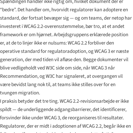
Spændingen handler ikke rigtig om, hvilket dokument der er
“bedre”. Det handler om, hvorvidt regulatorer kan adoptere en
standard, der fortsat bevæger sig — og om teams, der netop har
investeret i WCAG 2.2-overensstemmelse, bør tro, at et andet
framework er om hjørnet. Arbejdsgruppens erklærede position
er, at de to linjer ikke er nulsums: WCAG 2.2 forbliver den
operative standard for regulatoradoption, og WCAG 3 er næste
generation, der med tiden vil afløse den. Begge dokumenter vil
blive vedligeholdt ved W3C side om side, når WCAG 3 når
Recommendation, og W3C har signaleret, at overgangen vil
være bevidst lang nok til, at teams ikke stilles over for en
tvungen migration.
I praksis betyder det tre ting. WCAG 2.2-revisionsarbejde er ikke
spildt — de underliggende adgangsbarrierer, det identificerer,
forsvinder ikke under WCAG 3, de reorganiseres til resultater.
Regulatorer, der er midt i adoptionen af WCAG 2.2, begår ikke en