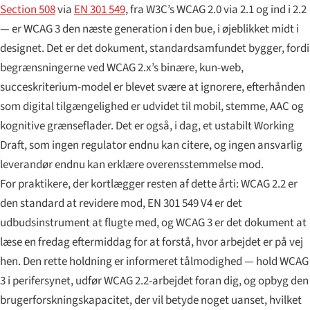
Section 508
via
EN 301 549
, fra W3C’s WCAG 2.0 via 2.1 og ind i 2.2
— er WCAG 3 den næste generation i den bue, i øjeblikket midt i
designet. Det er det dokument, standardsamfundet bygger, fordi
begrænsningerne ved WCAG 2.x’s binære, kun-web,
succeskriterium-model er blevet svære at ignorere, efterhånden
som digital tilgængelighed er udvidet til mobil, stemme, AAC og
kognitive grænseflader. Det er også, i dag, et ustabilt Working
Draft, som ingen regulator endnu kan citere, og ingen ansvarlig
leverandør endnu kan erklære overensstemmelse mod.
For praktikere, der kortlægger resten af dette årti: WCAG 2.2 er
den standard at revidere mod, EN 301 549 V4 er det
udbudsinstrument at flugte med, og WCAG 3 er det dokument at
læse en fredag eftermiddag for at forstå, hvor arbejdet er på vej
hen. Den rette holdning er informeret tålmodighed — hold WCAG
3 i perifersynet, udfør WCAG 2.2-arbejdet foran dig, og opbyg den
brugerforsknings­kapacitet, der vil betyde noget uanset, hvilket