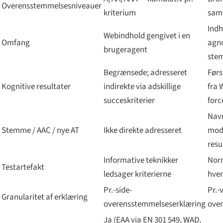
Overensstemmelses­niveauer
kriterium
saml
Indh
Webindhold gengivet i en
Omfang
agno
brugeragent
stem
Begrænsede; adresseret
Førs
Kognitive resultater
indirekte via adskillige
fra 
succeskriterier
forc
Navn
Stemme / AAC / nye AT
Ikke direkte adresseret
moda
resu
Informative teknikker
Norm
Testartefakt
ledsager kriterierne
hver
Pr.-side-
Pr.-v
Granularitet af erklæring
overensstemmelseserklæring
ove
Ja (EAA via EN 301 549, WAD,