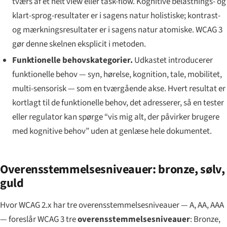
tværs af et helt view eller task-flow. Kognitive belastnings- og
klart-sprog-resultater er i sagens natur holistiske; kontrast-
og mærkningsresultater er i sagens natur atomiske. WCAG 3
gør denne skelnen eksplicit i metoden.
Funktionelle behovs­kategorier.
Udkastet introducerer
funktionelle behov
— syn, hørelse, kognition, tale, mobilitet,
multi-sensorisk — som en tværgående akse. Hvert resultat er
kortlagt til de funktionelle behov, det adresserer, så en tester
eller regulator kan spørge “vis mig alt, der påvirker brugere
med kognitive behov” uden at genlæse hele dokumentet.
Overensstemmelses­niveauer: bronze, sølv,
guld
Hvor WCAG 2.x har tre overensstemmelses­niveauer — A, AA, AAA
— foreslår WCAG 3 tre
overensstemmelses­niveauer
:
Bronze
,