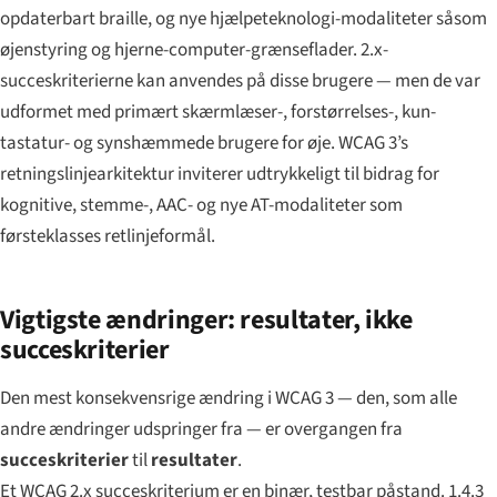
opdaterbart braille, og nye hjælpeteknologi-modaliteter såsom
øjenstyring og hjerne-computer-grænseflader. 2.x-
succeskriterierne kan anvendes på disse brugere — men de var
udformet med primært skærmlæser-, forstørrelses-, kun-
tastatur- og synshæmmede brugere for øje. WCAG 3’s
retningslinjearkitektur inviterer udtrykkeligt til bidrag for
kognitive, stemme-, AAC- og nye AT-modaliteter som
førsteklasses retlinjeformål.
Vigtigste ændringer: resultater, ikke
succeskriterier
Den mest konsekvensrige ændring i WCAG 3 — den, som alle
andre ændringer udspringer fra — er overgangen fra
succeskriterier
til
resultater
.
Et WCAG 2.x
succeskriterium
er en binær, testbar påstand.
1.4.3