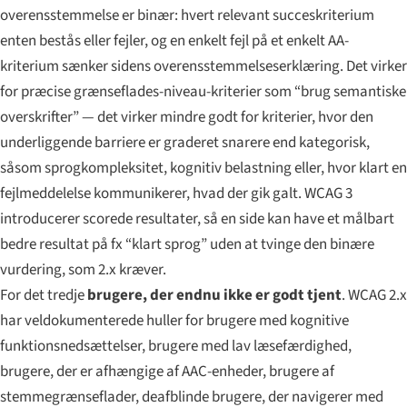
overensstemmelse er binær: hvert relevant succeskriterium
enten bestås eller fejler, og en enkelt fejl på et enkelt AA-
kriterium sænker sidens overensstemmelseserklæring. Det virker
for præcise grænseflades-niveau-kriterier som “brug semantiske
overskrifter” — det virker mindre godt for kriterier, hvor den
underliggende barriere er graderet snarere end kategorisk,
såsom sprog­kompleksitet, kognitiv belastning eller, hvor klart en
fejlmeddelelse kommunikerer, hvad der gik galt. WCAG 3
introducerer scorede resultater, så en side kan have et målbart
bedre resultat på fx “klart sprog” uden at tvinge den binære
vurdering, som 2.x kræver.
For det tredje
brugere, der endnu ikke er godt tjent
. WCAG 2.x
har veldokumenterede huller for brugere med kognitive
funktionsnedsættelser, brugere med lav læsefærdighed,
brugere, der er afhængige af AAC-enheder, brugere af
stemme­grænseflader, deafblinde brugere, der navigerer med