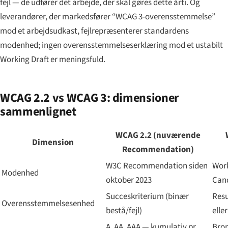
fejl — de udfører det arbejde, der skal gøres dette årti. Og
leverandører, der markedsfører “WCAG 3-overensstemmelse”
mod et arbejdsudkast, fejlrepræsenterer standardens
modenhed; ingen overensstemmelseserklæring mod et ustabilt
Working Draft er meningsfuld.
WCAG 2.2 vs WCAG 3: dimensioner
sammenlignet
WCAG 2.2 (nuværende
Dimension
Recommendation)
W3C Recommendation siden
Work
Modenhed
oktober 2023
Can
Succeskriterium (binær
Resu
Overensstemmelses­enhed
bestå/fejl)
elle
A, AA, AAA — kumulativ pr.
Bron