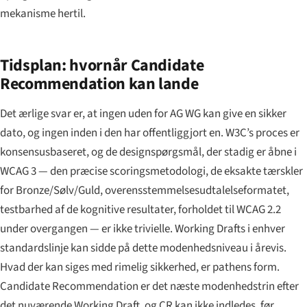
mekanisme hertil.
Tidsplan: hvornår Candidate
Recommendation kan lande
Det ærlige svar er, at ingen uden for AG WG kan give en sikker
dato, og ingen inden i den har offentliggjort en. W3C’s proces er
konsensusbaseret, og de designspørgsmål, der stadig er åbne i
WCAG 3 — den præcise scoringsmetodologi, de eksakte tærskler
for Bronze/Sølv/Guld, overensstemmelsesudtalelse­formatet,
testbarhed af de kognitive resultater, forholdet til WCAG 2.2
under overgangen — er ikke trivielle. Working Drafts i enhver
standardslinje kan sidde på dette modenhedsniveau i årevis.
Hvad der kan siges med rimelig sikkerhed, er pathens form.
Candidate Recommendation er det næste modenhedstrin efter
det nuværende Working Draft, og CR kan ikke indledes, før