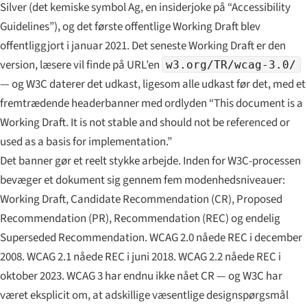
Silver
(det kemiske symbol Ag, en insiderjoke på “Accessibility
Guidelines”), og det første offentlige Working Draft blev
offentliggjort i januar 2021. Det seneste Working Draft er den
version, læsere vil finde på URL’en
w3.org/TR/wcag-3.0/
— og W3C daterer det udkast, ligesom alle udkast før det, med et
fremtrædende headerbanner med ordlyden
“This document is a
Working Draft. It is not stable and should not be referenced or
used as a basis for implementation.”
Det banner gør et reelt stykke arbejde. Inden for W3C-processen
bevæger et dokument sig gennem fem modenhedsniveauer:
Working Draft
,
Candidate Recommendation
(CR),
Proposed
Recommendation
(PR),
Recommendation
(REC) og endelig
Superseded Recommendation
. WCAG 2.0 nåede REC i december
2008. WCAG 2.1 nåede REC i juni 2018. WCAG 2.2 nåede REC i
oktober 2023. WCAG 3 har endnu ikke nået CR — og W3C har
været eksplicit om, at adskillige væsentlige designspørgsmål