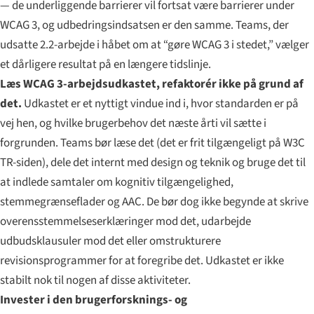
— de underliggende barrierer vil fortsat være barrierer under
WCAG 3, og udbedrings­indsatsen er den samme. Teams, der
udsatte 2.2-arbejde i håbet om at “gøre WCAG 3 i stedet,” vælger
et dårligere resultat på en længere tidslinje.
Læs WCAG 3-arbejdsudkastet, refaktorér ikke på grund af
det.
Udkastet er et nyttigt vindue ind i, hvor standarden er på
vej hen, og hvilke brugerbehov det næste årti vil sætte i
forgrunden. Teams bør læse det (det er frit tilgængeligt på W3C
TR-siden), dele det internt med design og teknik og bruge det til
at indlede samtaler om kognitiv tilgængelighed,
stemme­grænseflader og AAC. De bør dog ikke begynde at skrive
overensstemmelses­erklæringer mod det, udarbejde
udbudsklausuler mod det eller omstrukturere
revisionsprogrammer for at foregribe det. Udkastet er ikke
stabilt nok til nogen af disse aktiviteter.
Invester i den brugerforsknings- og