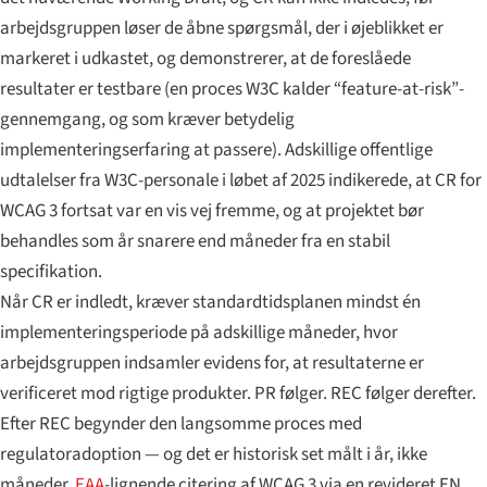
arbejdsgruppen løser de åbne spørgsmål, der i øjeblikket er
markeret i udkastet, og demonstrerer, at de foreslåede
resultater er
testbare
(en proces W3C kalder “feature-at-risk”-
gennemgang, og som kræver betydelig
implementeringserfaring at passere). Adskillige offentlige
udtalelser fra W3C-personale i løbet af 2025 indikerede, at CR for
WCAG 3 fortsat var en vis vej fremme, og at projektet bør
behandles som år snarere end måneder fra en stabil
specifikation.
Når CR er indledt, kræver standardtidsplanen mindst én
implementeringsperiode på adskillige måneder, hvor
arbejdsgruppen indsamler evidens for, at resultaterne er
verificeret mod rigtige produkter. PR følger. REC følger derefter.
Efter REC begynder den langsomme proces med
regulatoradoption — og det er historisk set målt i år, ikke
måneder.
EAA
-lignende citering af WCAG 3 via en revideret EN