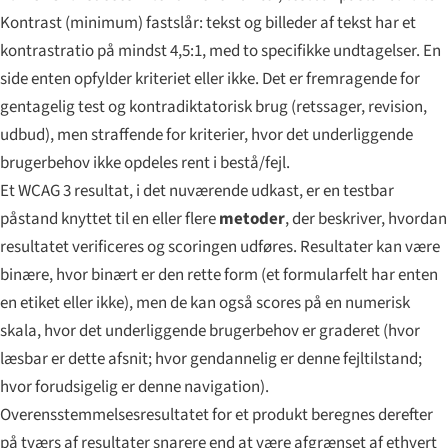
Kontrast (minimum)
fastslår: tekst og billeder af tekst har et
kontrastratio på mindst 4,5:1, med to specifikke undtagelser. En
side enten opfylder kriteriet eller ikke. Det er fremragende for
gentagelig test og kontradiktatorisk brug (retssager, revision,
udbud), men straffende for kriterier, hvor det underliggende
brugerbehov ikke opdeles rent i bestå/fejl.
Et WCAG 3
resultat
, i det nuværende udkast, er en testbar
påstand knyttet til en eller flere
metoder
, der beskriver, hvordan
resultatet verificeres og scoringen udføres. Resultater kan være
binære, hvor binært er den rette form (et formularfelt har enten
en etiket eller ikke), men de kan også scores på en numerisk
skala, hvor det underliggende brugerbehov er graderet (hvor
læsbar er dette afsnit; hvor gendannelig er denne fejltilstand;
hvor forudsigelig er denne navigation).
Overensstemmelses­resultatet for et produkt beregnes derefter
på tværs af resultater snarere end at være afgrænset af ethvert