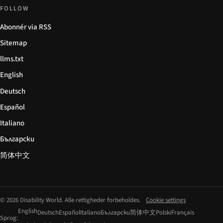
FOLLOW
Abonnér via RSS
Sitemap
llms.txt
English
Deutsch
Español
Italiano
Български
简体中文
© 2026 Disability World. Alle rettigheder forbeholdes.
Cookie settings
English
Deutsch
Español
Italiano
Български
简体中文
Polski
Français
Sprog: