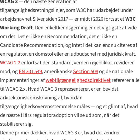
WCAG 3
— den næste generation af
tilgængeligheds­retningslinjer, som W3C har udarbejdet under
arbejdsnavnet
Silver
siden 2017 — er midt i 2026 fortsat et
W3C
Working Draft
. Den enkelt­kendsgerning er det vigtigste at vide
om det. Det er ikke en Recommendation, det er ikke en
Candidate Recommendation, og intet i det kan endnu citeres af
en regulator, en domstol eller en udbudschef med juridisk kraft.
WCAG 2.2
er fortsat den standard, verden i øjeblikket reviderer
mod, og
EN 301 549
, amerikanske
Section 508
og de nationale
implementeringer af
webtilgængeligheds­direktivet
refererer alle
til WCAG 2.x. Hvad WCAG 3 repræsenterer, er en bevidst
arkitektonisk omskrivning af, hvordan
tilgængeligheds­overensstemmelse måles — og et glimt af, hvad
de næste ti års regulatoradoption vil se ud som, når det
stabiliserer sig.
Denne primer dækker, hvad WCAG 3 er, hvad det ændrer