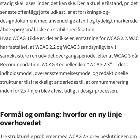
stadig skal løses, inden det kan ske. Den aktuelle tilstand, pr. det
seneste offentliggjorte udkast, er et forsknings-og-
designdokument med anvendelige afsnit og tydeligt markerede
åbne spørgsmål, ikke en stabil specifikation.
Hvad WCAG 3 ikke er: det er ikke en erstatning for WCAG 2.2. W3C
har fastslået, at WCAG 2.2 og WCAG 3 sandsynligvis vil
sameksistere i en udvidet overgangsperiode, efter at WCAG 3 når
Recommendation. WCAG 3 er heller ikke “WCAG 2.3” — dets
indholdsmodel, overensstemmelses­model og redaktionelle
struktur er tilstrækkeligt anderledes til, at omnummerering
inden for 2.x-linjen blev afvist tidligt i designprocessen.
Formål og omfang: hvorfor en ny linje
overhovedet
Tre strukturelle problemer med WCAG 2.x drev beslutningen om